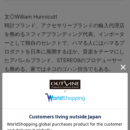
文◎William Hunnicutt
時計ブランド、アクセサリーブランドの輸入代理店
を務めるスフィアブランディング代表。インポータ
ーとして独自のセレクトで、ハマる人にはハマるプ
ロダクトを日本に展開するほか、音楽をテーマにし
たアパレルブランド、STEREO8のプロデューサー
も務める。家ではネコのゴハン担当でもある。
https://www.instagram.com/spherebranding/
【関連リンク】
■周りと差をつける10万円台の実用時計【アメリカ
西海岸の注目ブランド、ブレモア（BREMOIR）を