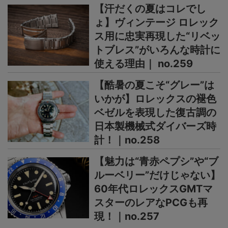
【汗だくの夏はコレでし
ょ】ヴィンテージ ロレック
ス用に忠実再現した“リベッ
トブレス”がいろんな時計に
使える理由｜ no.259
【酷暑の夏こそ“グレー”は
いかが】ロレックスの褪色
ベゼルを表現した復古調の
日本製機械式ダイバーズ時
計！｜no.258
【魅力は“青赤ペプシ”や“ブ
ルーベリー”だけじゃない】
60年代ロレックスGMTマ
スターのレアなPCGも再
現！｜no.257