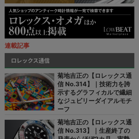
連載記事
ロレックス通信
菊地吉正の【ロレックス通
信 No.314】｜技術力を誇
示するグラフィカルで繊細
なジュビリーダイアルモチ
ーフ
菊地吉正の【ロレックス通
信 No.313】｜生産終了の