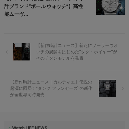
計ブランド“ボール ウォッチ”】高性
能ムーヴ...
【新作時計ニュース】新たにソーラーウオ
ッチの展開をはじめた“タグ・ホイヤー”が
そのチタンモデルを発表
【新作時計ニュース｜カルティエ】伝説の
起源に回帰！“タンク フランセーズ”の新作
が全世界同時発売
Watch LIFE NEWS