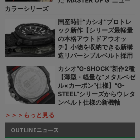
た“MASTER OF G”ニュー
カラーシリーズ
国産時計“カシオ”プロトレ
ック新作【シリーズ最軽量
の本格アウトドアウオッ
チ】小物を収納できる新構
造リバーシブルベルト採用
カシオ“G-SHOCK”新作2種
【薄型・軽量な“メタルベゼ
ル×カーボン”仕様】“G-
STEEL”シリーズからウレタ
ンベルト仕様の新機軸
＞＞＞もっと見る
OUTLINEニュース