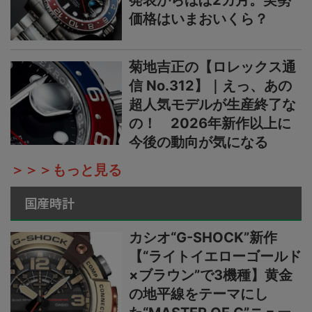
発表からほぼ2カ月。実勢
価格はいまおいくら？
菊地吉正の【ロレックス通
信 No.312】｜えっ、あの
超人気モデルが生産終了な
の！ 2026年新作以上に
今後の動向が気になる
＞＞＞もっと見る
国産時計
カシオ“G-SHOCK”新作
【“ライトイエローゴールド
×ブラウン”で3機種】黄金
の地平線をテーマにし