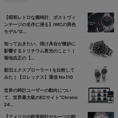
【昭和レトロな腕時計、ポストヴィ
ンテージの名作に浸る】IWCの異色
モデル“G...
知っておきたい、焼け具合が微妙に
影響するトリチウム夜光のこと！｜
菊地吉正の【...
新旧エクスプローラー I を比較して
みた｜【ロレックス】通信 No.110
世界の時計ユーザーの動向につい
て、世界最大級のECサイト“Chrono
24...
【アメリカの鉄道時計がルーツの時