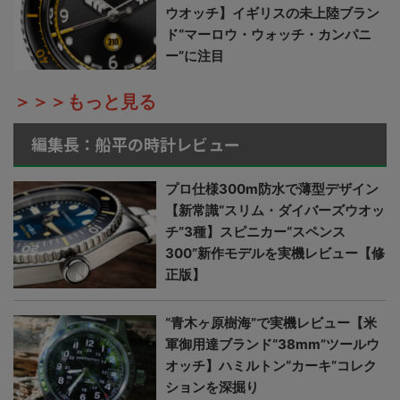
ウオッチ】イギリスの未上陸ブラン
ド“マーロウ・ウォッチ・カンパニ
ー”に注目
＞＞＞もっと見る
編集長：船平の時計レビュー
プロ仕様300m防水で薄型デザイン
【新常識“スリム・ダイバーズウオッ
チ”3種】スピニカー“スペンス
300”新作モデルを実機レビュー【修
正版】
“青木ヶ原樹海”で実機レビュー【米
軍御用達ブランド“38mm”ツールウ
オッチ】ハミルトン“カーキ”コレク
ションを深掘り