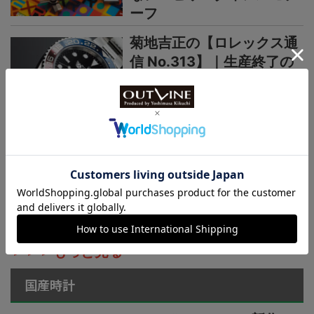
ーフ
菊地吉正の【ロレックス通
信 No.313】｜生産終了の
発表からほぼ2カ月。実勢
価格はいまおいくら？
菊地吉正の【ロレックス通
信 No.312】｜えっ、あの
超人気モデルが生産終了な
の！ 2026年新作以上に
今後の動向が気になる
＞＞＞もっと見る
国産時計