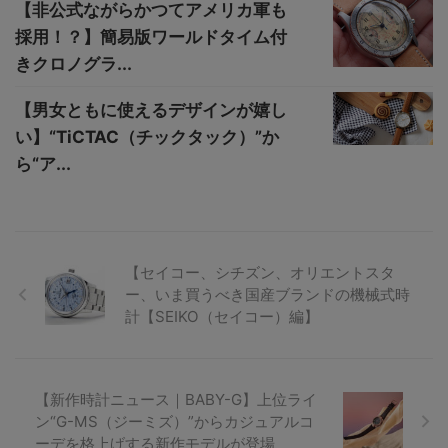
【非公式ながらかつてアメリカ軍も
採用！？】簡易版ワールドタイム付
きクロノグラ...
【男女ともに使えるデザインが嬉し
い】“TiCTAC（チックタック）”か
ら“ア...
【セイコー、シチズン、オリエントスタ
ー、いま買うべき国産ブランドの機械式時
計【SEIKO（セイコー）編】
【新作時計ニュース｜BABY-G】上位ライ
ン“G-MS（ジーミズ）”からカジュアルコ
ーデを格上げする新作モデルが登場