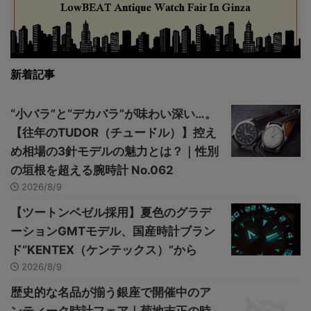
新着記事
“小バラ”と“デカバラ”が味わい深い…。
【往年のTUDOR（チュードル）】控え
め相場の3針モデルの魅力とは？｜性別
の垣根を超える腕時計 No.062
2026/8/9
【ツートンベゼル採用】夏色のグラデ
ーションGMTモデル、国産時計ブラン
ド“KENTEX（ケンテックス）”から
2026/8/9
歴史的な名品が揃う銀座で開催中のア
ンティーク時計フェア｜菊地吉正の時