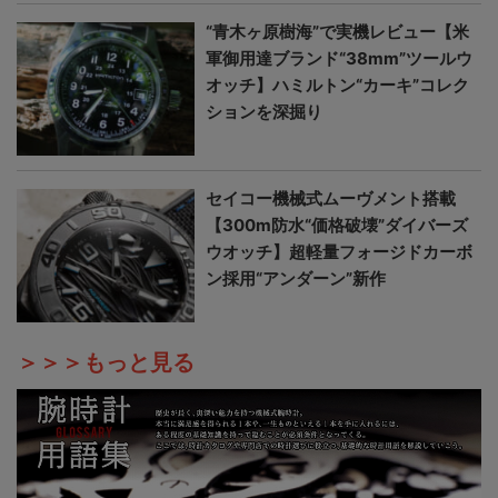
“青木ヶ原樹海”で実機レビュー【米
軍御用達ブランド“38mm”ツールウ
オッチ】ハミルトン“カーキ”コレク
ションを深掘り
セイコー機械式ムーヴメント搭載
【300m防水“価格破壊”ダイバーズ
ウオッチ】超軽量フォージドカーボ
ン採用“アンダーン”新作
＞＞＞もっと見る