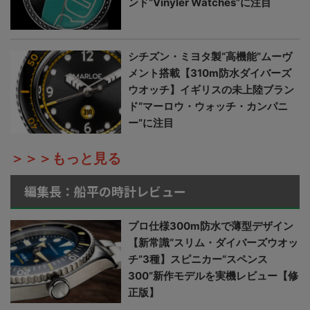
ンド“Vinyler Watches”に注目
シチズン・ミヨタ製“高機能”ムーヴ
メント搭載【310m防水ダイバーズ
ウオッチ】イギリスの未上陸ブラン
ド“マーロウ・ウォッチ・カンパニ
ー”に注目
＞＞＞もっと見る
編集長：船平の時計レビュー
プロ仕様300m防水で薄型デザイン
【新常識“スリム・ダイバーズウオッ
チ”3種】スピニカー“スペンス
300”新作モデルを実機レビュー【修
正版】