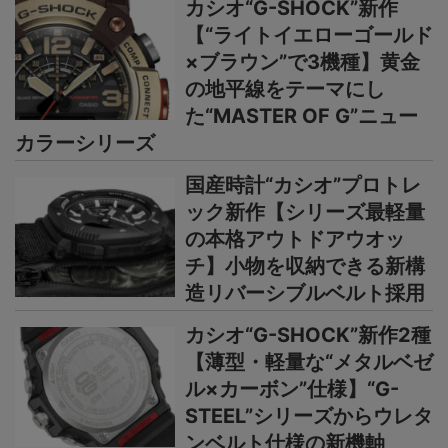
カシオ“G-SHOCK”新作
【“ライトイエローゴールド
×ブラウン”で3機種】黄金
の地平線をテーマにし
た“MASTER OF G”ニュー
カラーシリーズ
国産時計“カシオ”プロトレ
ック新作【シリーズ最軽量
の本格アウトドアウオッ
チ】小物を収納できる新構
造リバーシブルベルト採用
カシオ“G-SHOCK”新作2種
【薄型・軽量な“メタルベゼ
ル×カーボン”仕様】“G-
STEEL”シリーズからウレタ
ンベルト仕様の新機軸