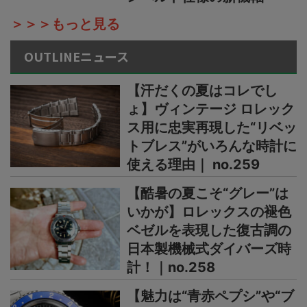
＞＞＞もっと見る
OUTLINEニュース
【汗だくの夏はコレでし
ょ】ヴィンテージ ロレック
ス用に忠実再現した“リベッ
トブレス”がいろんな時計に
使える理由｜ no.259
【酷暑の夏こそ“グレー”は
いかが】ロレックスの褪色
ベゼルを表現した復古調の
日本製機械式ダイバーズ時
計！｜no.258
【魅力は“青赤ペプシ”や“ブ