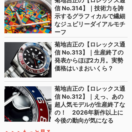
菊地吉正の【ロレックス通
信 No.314】｜技術力を誇
示するグラフィカルで繊細
なジュビリーダイアルモチ
ーフ
菊地吉正の【ロレックス通
信 No.313】｜生産終了の
発表からほぼ2カ月。実勢
価格はいまおいくら？
菊地吉正の【ロレックス通
信 No.312】｜えっ、あの
超人気モデルが生産終了な
の！ 2026年新作以上に
今後の動向が気になる