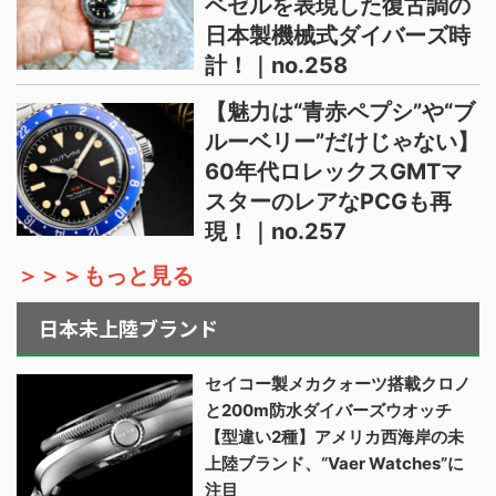
ベゼルを表現した復古調の
日本製機械式ダイバーズ時
計！｜no.258
【魅力は“青赤ペプシ”や“ブ
ルーベリー”だけじゃない】
60年代ロレックスGMTマ
スターのレアなPCGも再
現！｜no.257
＞＞＞もっと見る
日本未上陸ブランド
セイコー製メカクォーツ搭載クロノ
と200m防水ダイバーズウオッチ
【型違い2種】アメリカ西海岸の未
上陸ブランド、“Vaer Watches”に
注目