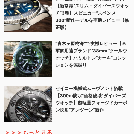
【新常識“スリム・ダイバーズウオッ
チ”3種】スピニカー“スペンス
300”新作モデルを実機レビュー【修
正版】
“青木ヶ原樹海”で実機レビュー【米
軍御用達ブランド“38mm”ツールウ
オッチ】ハミルトン“カーキ”コレク
ションを深掘り
セイコー機械式ムーヴメント搭載
【300m防水“価格破壊”ダイバーズ
ウオッチ】超軽量フォージドカーボ
ン採用“アンダーン”新作
＞＞＞もっと見る