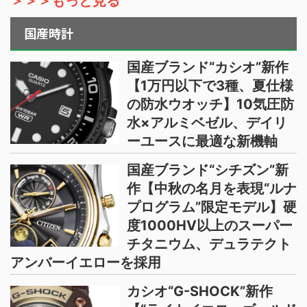
＞＞＞もっと見る
国産時計
国産ブランド“カシオ”新作
【1万円以下で3種、夏仕様
の防水ウオッチ】10気圧防
水×アルミベゼル、デイリ
ーユースに最適な新機軸
国産ブランド“シチズン”新
作【中秋の名月を表現“ルナ
プログラム”限定モデル】硬
度1000HV以上のスーパー
チタニウム、デュラテクト
アンバーイエローを採用
カシオ“G-SHOCK”新作