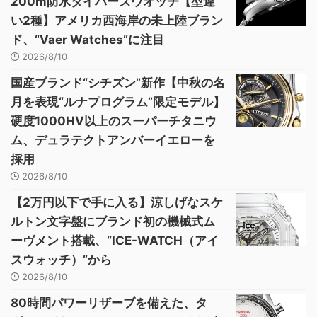
200m防水ダイバーズウオッチ【型違
い2種】アメリカ西海岸の未上陸ブラン
ド、“Vaer Watches”に注目
2026/8/10
国産ブランド“シチズン”新作【中秋の名
月を表現“ルナプログラム”限定モデル】
硬度1000HV以上のスーパーチタニウ
ム、デュラテクトアンバーイエローを
採用
2026/8/10
【2万円以下で手に入る】涼しげなスケ
ルトン文字盤にブランド初の機械式ム
ーヴメント搭載、“ICE-WATCH（アイ
スウォッチ）”から
2026/8/10
80時間パワーリザーブを備えた、タ