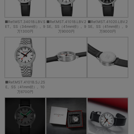
■Ref.MST.3401B.LBV.S
■Ref.MST.4101B.LBV.2
■Ref.MST.41020.LBV.2
ET。SS（34mm径）。9
SE。SS（41mm径）。9
SE。SS（41mm径）。9
万1300円
万9000円
万9000円
■Ref.MST.4101B.SJ.2S
E。SS（41mm径）。10
万6700円