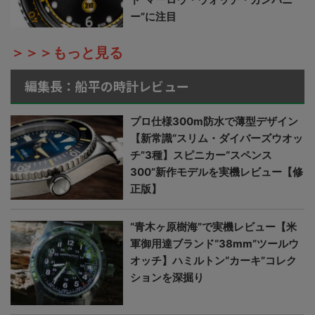
ー”に注目
＞＞＞もっと見る
編集長：船平の時計レビュー
プロ仕様300m防水で薄型デザイン
【新常識“スリム・ダイバーズウオッ
チ”3種】スピニカー“スペンス
300”新作モデルを実機レビュー【修
正版】
“青木ヶ原樹海”で実機レビュー【米
軍御用達ブランド“38mm”ツールウ
オッチ】ハミルトン“カーキ”コレク
ションを深掘り