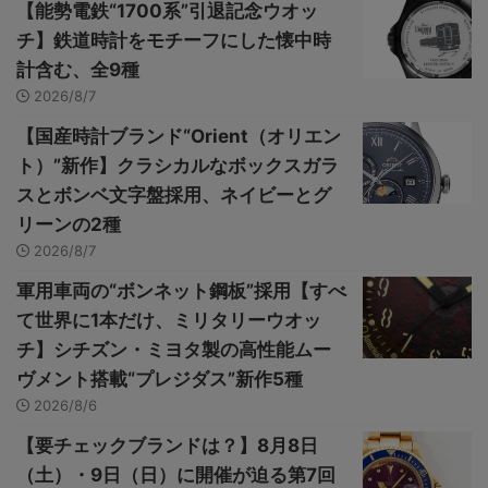
【能勢電鉄“1700系”引退記念ウオッ
チ】鉄道時計をモチーフにした懐中時
計含む、全9種
2026/8/7
【国産時計ブランド“Orient（オリエン
ト）”新作】クラシカルなボックスガラ
スとボンベ文字盤採用、ネイビーとグ
リーンの2種
2026/8/7
軍用車両の“ボンネット鋼板”採用【すべ
て世界に1本だけ、ミリタリーウオッ
チ】シチズン・ミヨタ製の高性能ムー
ヴメント搭載“プレジダス”新作5種
2026/8/6
【要チェックブランドは？】8月8日
（土）・9日（日）に開催が迫る第7回