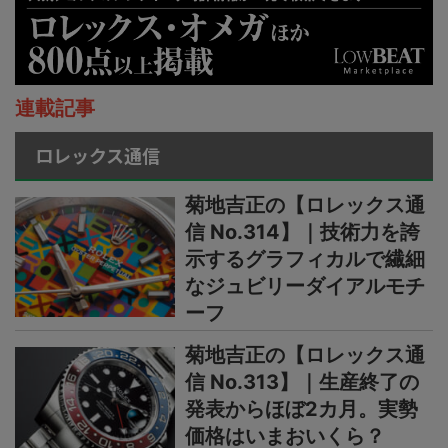
連載記事
ロレックス通信
菊地吉正の【ロレックス通
信 No.314】｜技術力を誇
示するグラフィカルで繊細
なジュビリーダイアルモチ
ーフ
菊地吉正の【ロレックス通
信 No.313】｜生産終了の
発表からほぼ2カ月。実勢
価格はいまおいくら？