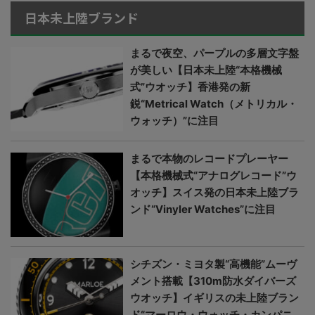
日本未上陸ブランド
まるで夜空、パープルの多層文字盤
が美しい【日本未上陸“本格機械
式”ウオッチ】香港発の新
鋭“Metrical Watch（メトリカル・
ウォッチ）”に注目
まるで本物のレコードプレーヤー
【本格機械式“アナログレコード”ウ
オッチ】スイス発の日本未上陸ブラ
ンド“Vinyler Watches”に注目
シチズン・ミヨタ製“高機能”ムーヴ
メント搭載【310m防水ダイバーズ
ウオッチ】イギリスの未上陸ブラン
ド“マーロウ・ウォッチ・カンパニ