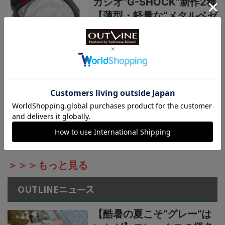
カシオ“G-SHOCK”新作2種
【薄型・軽量な“メタルベゼ
ル×カーボン”仕様】“G-
STEEL”シリーズからウレタ
ンベルト仕様の新機軸
国産ブランド“カシオ”新作
【1万円以下の最新デジタ
ルウオッチ3種】薄型・軽
量スタイル（厚さ8.8mm、
重さ26g）、新コレクショ
ン“F-B100W”に注目
＞＞＞もっと見る
OUTLINEニュース
【酷暑の夏こそ“グレー”は