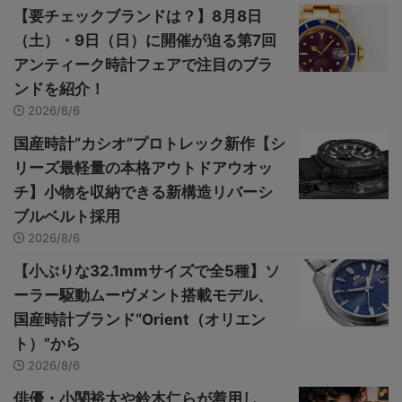
【要チェックブランドは？】8月8日
（土）・9日（日）に開催が迫る第7回
アンティーク時計フェアで注目のブラ
ンドを紹介！
2026/8/6
国産時計“カシオ”プロトレック新作【シ
リーズ最軽量の本格アウトドアウオッ
チ】小物を収納できる新構造リバーシ
ブルベルト採用
2026/8/6
【小ぶりな32.1mmサイズで全5種】ソ
ーラー駆動ムーヴメント搭載モデル、
国産時計ブランド“Orient（オリエン
ト）”から
2026/8/6
俳優・小関裕太や鈴木仁らが着用し