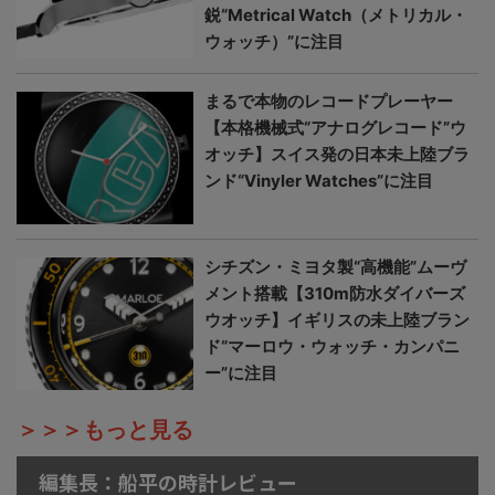
鋭“Metrical Watch（メトリカル・
ウォッチ）”に注目
まるで本物のレコードプレーヤー
【本格機械式“アナログレコード”ウ
オッチ】スイス発の日本未上陸ブラ
ンド“Vinyler Watches”に注目
シチズン・ミヨタ製“高機能”ムーヴ
メント搭載【310m防水ダイバーズ
ウオッチ】イギリスの未上陸ブラン
ド“マーロウ・ウォッチ・カンパニ
ー”に注目
＞＞＞もっと見る
編集長：船平の時計レビュー