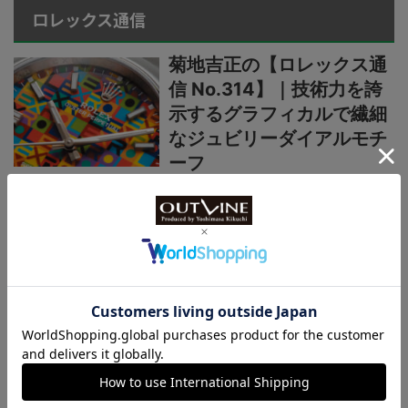
ロレックス通信
菊地吉正の【ロレックス通
信 No.314】｜技術力を誇
示するグラフィカルで繊細
なジュビリーダイアルモチ
ーフ
菊地吉正の【ロレックス通
信 No.313】｜生産終了の
発表からほぼ2カ月。実勢
価格はいまおいくら？
菊地吉正の【ロレックス通
信 No.312】｜えっ、あの
超人気モデルが生産終了な