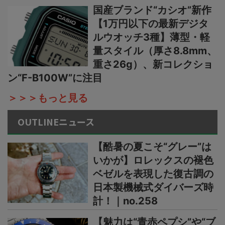
国産ブランド“カシオ”新作
【1万円以下の最新デジタ
ルウオッチ3種】薄型・軽
量スタイル（厚さ8.8mm、
重さ26g）、新コレクショ
ン“F-B100W”に注目
＞＞＞もっと見る
OUTLINEニュース
【酷暑の夏こそ“グレー”は
いかが】ロレックスの褪色
ベゼルを表現した復古調の
日本製機械式ダイバーズ時
計！｜no.258
【魅力は“青赤ペプシ”や“ブ