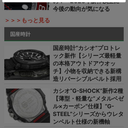
の！ 2026年新作以上に
今後の動向が気になる
＞＞＞もっと見る
国産時計
国産時計“カシオ”プロトレ
ック新作【シリーズ最軽量
の本格アウトドアウオッ
チ】小物を収納できる新構
造リバーシブルベルト採用
カシオ“G-SHOCK”新作2種
【薄型・軽量な“メタルベゼ
ル×カーボン”仕様】“G-
STEEL”シリーズからウレタ
ンベルト仕様の新機軸