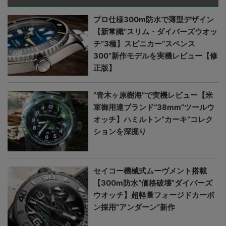
プロ仕様300m防水で薄型デザイン
【新常識“スリム・ダイバーズウオッ
チ”3種】スピニカー“スペンス
300”新作モデルを実機レビュー【修
正版】
“青木ヶ原樹海”で実機レビュー【米
軍御用達ブランド“38mm”ツールウ
オッチ】ハミルトン“カーキ”コレク
ションを深掘り
セイコー機械式ムーヴメント搭載
【300m防水“価格破壊”ダイバーズ
ウオッチ】超軽量フォージドカーボ
ン採用“アンダーン”新作