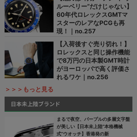
ルーベリー”だけじゃない】
60年代ロレックスGMTマ
スターのレアなPCGも再
現！｜no.257
【入荷後すぐ売り切れ！】
ロレックスと同じ操作機能
で8万円の日本製GMT時計
がヨーロッパで高く評価さ
れるワケ｜no.256
＞＞＞もっと見る
日本未上陸ブランド
まるで夜空、パープルの多層文字盤
が美しい【日本未上陸“本格機械
式”ウオッチ】香港発の新