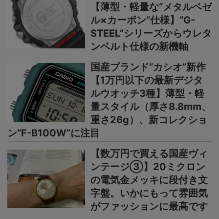
【薄型・軽量な“メタルベゼ
ル×カーボン”仕様】“G-
STEEL”シリーズからウレタ
ンベルト仕様の新機軸
国産ブランド“カシオ”新作
【1万円以下の最新デジタ
ルウオッチ3種】薄型・軽
量スタイル（厚さ8.8mm、
重さ26g）、新コレクショ
ン“F-B100W”に注目
【数万円で買える国産ヴィ
ンテージ③】20ミクロン
の電気金メッキに段付き文
字盤。いかにもって雰囲気
がファッションに最高です