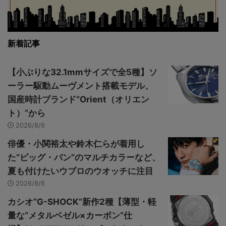
新着記事
【小ぶりな32.1mmサイズで全5種】ソ
ーラー駆動ムーヴメント搭載モデル、
国産時計ブランド“Orient（オリエン
ト）”から
2026/8/6
俳優・小関裕太や鈴木仁らが着用し
た“ビッグ・バン”のマルチカラーなど、
夏も付けたいウブロのウオッチに注目
2026/8/6
カシオ“G-SHOCK”新作2種【薄型・軽
量な“メタルベゼル×カーボン”仕