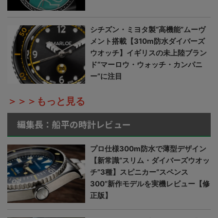
シチズン・ミヨタ製“高機能”ムーヴ
メント搭載【310m防水ダイバーズ
ウオッチ】イギリスの未上陸ブラン
ド“マーロウ・ウォッチ・カンパニ
ー”に注目
＞＞＞もっと見る
編集長：船平の時計レビュー
プロ仕様300m防水で薄型デザイン
【新常識“スリム・ダイバーズウオッ
チ”3種】スピニカー“スペンス
300”新作モデルを実機レビュー【修
正版】