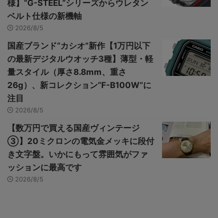
様】“G-STEEL”シリーズからウレタン
ベルト仕様の新機軸
2026/8/5
国産ブランド“カシオ”新作【1万円以下
の最新デジタルウオッチ3種】薄型・軽
量スタイル（厚さ8.8mm、重さ
26g）、新コレクション“F-B100W”に
注目
2026/8/5
【数万円で買える国産ヴィンテージ
③】20ミクロンの電気金メッキに段付
き文字盤。いかにもって雰囲気がファ
ッションに最高です
2026/8/5