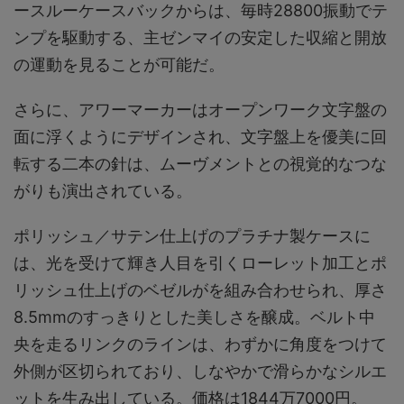
ースルーケースバックからは、毎時28800振動でテ
ンプを駆動する、主ゼンマイの安定した収縮と開放
の運動を見ることが可能だ。
さらに、アワーマーカーはオープンワーク文字盤の
面に浮くようにデザインされ、文字盤上を優美に回
転する二本の針は、ムーヴメントとの視覚的なつな
がりも演出されている。
ポリッシュ／サテン仕上げのプラチナ製ケースに
は、光を受けて輝き人目を引くローレット加工とポ
リッシュ仕上げのベゼルがを組み合わせられ、厚さ
8.5mmのすっきりとした美しさを醸成。ベルト中
央を走るリンクのラインは、わずかに角度をつけて
外側が区切られており、しなやかで滑らかなシルエ
ットを生み出している。価格は1844万7000円。