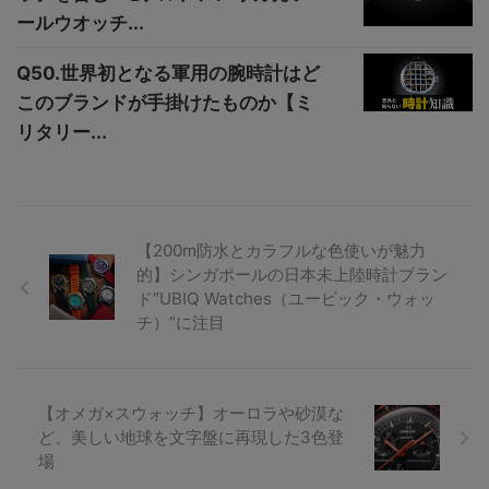
ールウオッチ...
Q50.世界初となる軍用の腕時計はど
このブランドが手掛けたものか【ミ
リタリー...
【200m防水とカラフルな色使いが魅力
的】シンガポールの日本未上陸時計ブラン
ド“UBIQ Watches（ユービック・ウォッ
チ）”に注目
【オメガ×スウォッチ】オーロラや砂漠な
ど、美しい地球を文字盤に再現した3色登
場