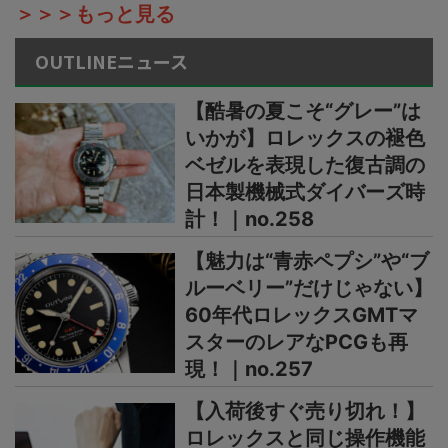
＞＞＞もっと見る
OUTLINEニュース
【酷暑の夏こそ“グレー”は
いかが】ロレックスの褪色
ベゼルを表現した復古調の
日本製機械式ダイバーズ時
計！｜no.258
【魅力は“青赤ペプシ”や“ブ
ルーベリー”だけじゃない】
60年代ロレックスGMTマ
スターのレアなPCGも再
現！｜no.257
【入荷後すぐ売り切れ！】
ロレックスと同じ操作機能