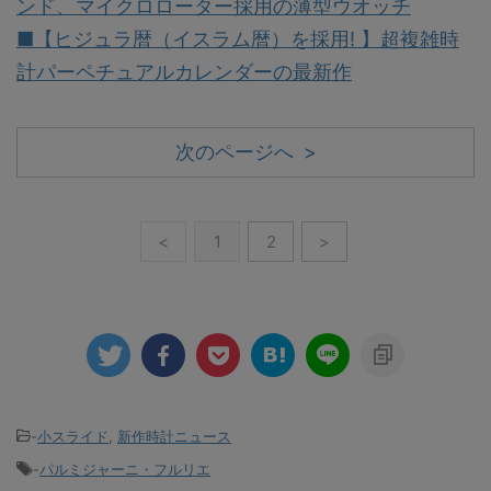
ンド、マイクロローター採用の薄型ウオッチ
■【ヒジュラ暦（イスラム暦）を採用! 】超複雑時
計パーペチュアルカレンダーの最新作
次のページへ >
<
1
2
>
-
小スライド
,
新作時計ニュース
-
パルミジャーニ・フルリエ