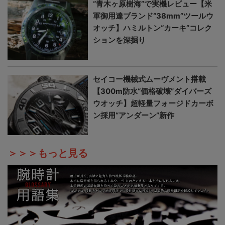
“青木ヶ原樹海”で実機レビュー【米
軍御用達ブランド“38mm”ツールウ
オッチ】ハミルトン“カーキ”コレク
ションを深掘り
セイコー機械式ムーヴメント搭載
【300m防水“価格破壊”ダイバーズ
ウオッチ】超軽量フォージドカーボ
ン採用“アンダーン”新作
＞＞＞もっと見る