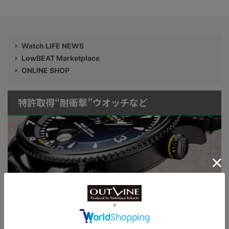
Watch LIFE NEWS
LowBEAT Marketplace
ONLINE SHOP
特許取得“耐衝撃”ウオッチなど
KUOE：総まとめ