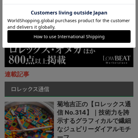
連載記事
ロレックス通信
菊地吉正の【ロレックス通
信 No.314】｜技術力を誇
示するグラフィカルで繊細
なジュビリーダイアルモチ
ーフ