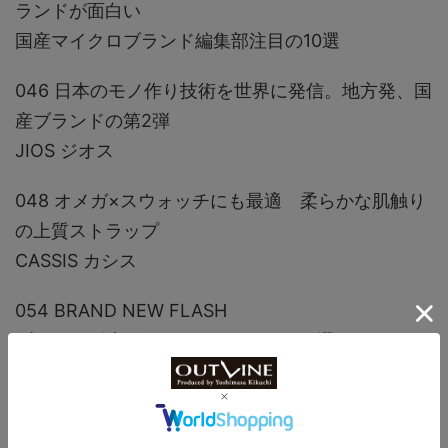
ランドが面白い
国産マイクロブランド編集部注目の10選
046 日本のモノ作り技術を世界に発信。地方発、国
産ブランドの第2弾
JIOS ジオス
048 オメガ×スウォッチにも最適 柔らかな肌触り
の上質ストラップ
CASSIS カシス
054 BRAND NEW FLASH
ブランド別 新作カタログ おすすめ36選
074 サイズはコンパクトだけど指先で抜群の存在感
ウオッチリングの魅力とは?