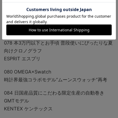
FOSSIL フォッシル
076 ディーゼルのクリエイティブ・ディレクターが
手掛ける夏の新作
DIESEL WATCHES ディーゼル ウォッチ
078 本3万円以下とお手頃 普段使いにぴったりな夏
向けクロノグラフ
ESPRIT エスプリ
080 OMEGA×Swatch
時計界最強コラボモデル“ムーンスウォッチ”再考
084 日国産品質にこだわる限定生産の自動巻き
GMTモデル
KENTEX ケンテックス