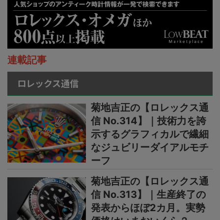
連載記事
ロレックス通信
菊地吉正の【ロレックス通
信 No.314】｜技術力を誇
示するグラフィカルで繊細
なジュビリーダイアルモチ
ーフ
菊地吉正の【ロレックス通
信 No.313】｜生産終了の
発表からほぼ2カ月。実勢