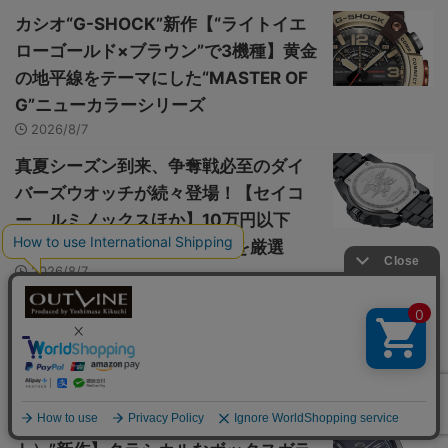
カシオ“G-SHOCK”新作【“ライトイエ
ローゴールド×ブラウン”で3機種】黄金
の地平線をテーマにした“MASTER OF
G”ニューカラーシリーズ
2026/8/7
真夏シーズン到来、争奪戦必至のダイ
バーズウオッチが続々登場！【セイコ
ー、ルミノックスほか】10万円以下
&10万円台コスパ最強モデルを厳選
2026/8/7
【能勢電鉄“1700系”引退記念ウオッ
チ】鉄道時計をモチーフにした懐中時
計含む、全9種
2026/8/7
【国産時計ブランド“Orient（オリエン