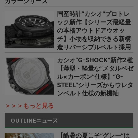
カラーシリーズ
国産時計“カシオ”プロトレ
ック新作【シリーズ最軽量
の本格アウトドアウオッ
チ】小物を収納できる新構
造リバーシブルベルト採用
カシオ“G-SHOCK”新作2種
【薄型・軽量な“メタルベゼ
ル×カーボン”仕様】“G-
STEEL”シリーズからウレタ
ンベルト仕様の新機軸
＞＞＞もっと見る
OUTLINEニュース
【酷暑の夏こそ“グレー”は