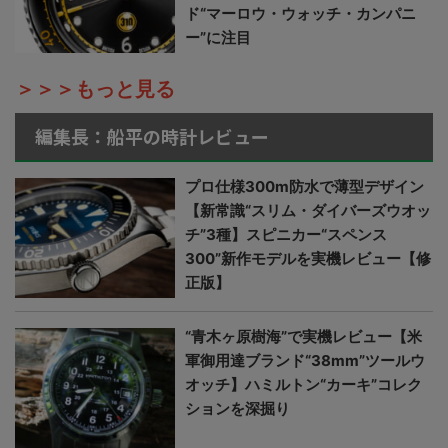
ド“マーロウ・ウォッチ・カンパニ
ー”に注目
＞＞＞もっと見る
編集長：船平の時計レビュー
プロ仕様300m防水で薄型デザイン
【新常識“スリム・ダイバーズウオッ
チ”3種】スピニカー“スペンス
300”新作モデルを実機レビュー【修
正版】
“青木ヶ原樹海”で実機レビュー【米
軍御用達ブランド“38mm”ツールウ
オッチ】ハミルトン“カーキ”コレク
ションを深掘り