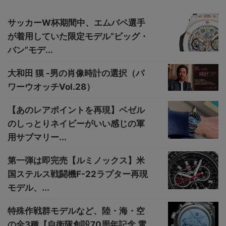
サッカーW杯期間中、エムバペ選手
が着用していた限定モデル“ビッグ・
バン”モデ...
大和田 獏 -男の肖像時計の選択（パ
ワーウオッチVol.28）
【あのレアポイントを再現】ベゼル
のしっとりネイビーがいい感じの軍
用サブマリー...
第一弾は即完売【ルミノックス】米
国ステルス戦闘機F-22ラプター再現
モデル、...
特殊作戦群モデルなど、陸・海・空
の全3種【自衛隊創設70周年記念 電