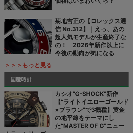
価格はいまおいくら？
菊地吉正の【ロレックス通
信 No.312】｜えっ、あの
超人気モデルが生産終了な
の！ 2026年新作以上に
今後の動向が気になる
＞＞＞もっと見る
国産時計
カシオ“G-SHOCK”新作
【“ライトイエローゴールド
×ブラウン”で3機種】黄金
の地平線をテーマにし
た“MASTER OF G”ニュー