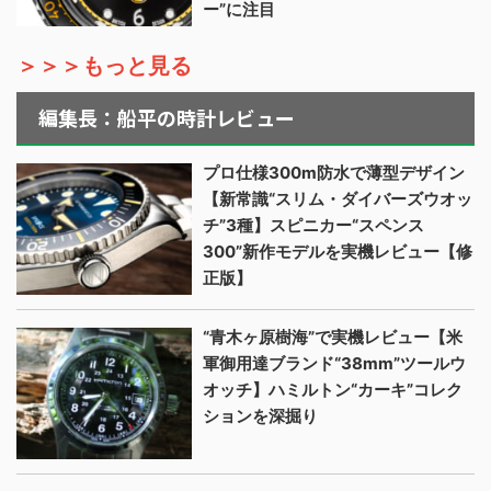
ー”に注目
＞＞＞もっと見る
編集長：船平の時計レビュー
プロ仕様300m防水で薄型デザイン
【新常識“スリム・ダイバーズウオッ
チ”3種】スピニカー“スペンス
300”新作モデルを実機レビュー【修
正版】
“青木ヶ原樹海”で実機レビュー【米
軍御用達ブランド“38mm”ツールウ
オッチ】ハミルトン“カーキ”コレク
ションを深掘り