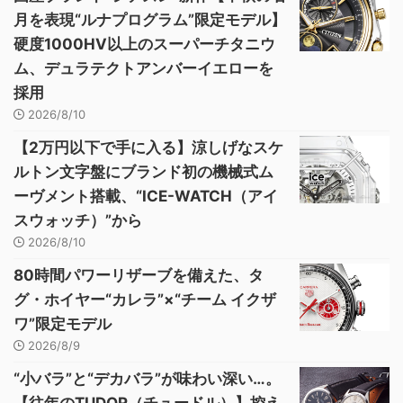
月を表現“ルナプログラム”限定モデル】
硬度1000HV以上のスーパーチタニウ
ム、デュラテクトアンバーイエローを
採用
2026/8/10
【2万円以下で手に入る】涼しげなスケ
ルトン文字盤にブランド初の機械式ム
ーヴメント搭載、“ICE-WATCH（アイ
スウォッチ）”から
2026/8/10
80時間パワーリザーブを備えた、タ
グ・ホイヤー“カレラ”×“チーム イクザ
ワ”限定モデル
2026/8/9
“小バラ”と“デカバラ”が味わい深い…。
【往年のTUDOR（チュードル）】控え