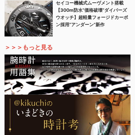
セイコー機械式ムーヴメント搭載
【300m防水“価格破壊”ダイバーズ
ウオッチ】超軽量フォージドカーボ
ン採用“アンダーン”新作
＞＞＞もっと見る