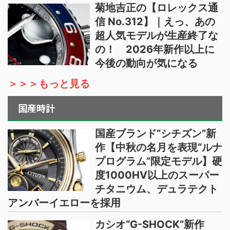
菊地吉正の【ロレックス通
信 No.312】｜えっ、あの
超人気モデルが生産終了な
の！ 2026年新作以上に
今後の動向が気になる
＞＞＞もっと見る
国産時計
国産ブランド“シチズン”新
作【中秋の名月を表現“ルナ
プログラム”限定モデル】硬
度1000HV以上のスーパー
チタニウム、デュラテクト
アンバーイエローを採用
カシオ“G-SHOCK”新作