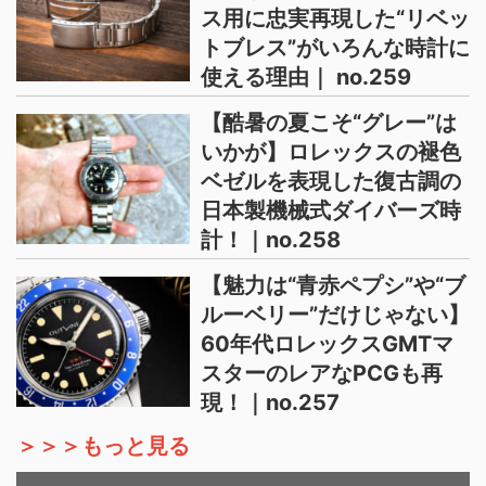
ス用に忠実再現した“リベッ
トブレス”がいろんな時計に
使える理由｜ no.259
【酷暑の夏こそ“グレー”は
いかが】ロレックスの褪色
ベゼルを表現した復古調の
日本製機械式ダイバーズ時
計！｜no.258
【魅力は“青赤ペプシ”や“ブ
ルーベリー”だけじゃない】
60年代ロレックスGMTマ
スターのレアなPCGも再
現！｜no.257
＞＞＞もっと見る