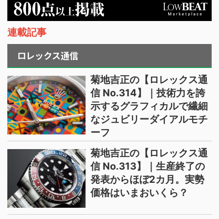
連載記事
ロレックス通信
菊地吉正の【ロレックス通
信 No.314】｜技術力を誇
示するグラフィカルで繊細
なジュビリーダイアルモチ
ーフ
菊地吉正の【ロレックス通
信 No.313】｜生産終了の
発表からほぼ2カ月。実勢
価格はいまおいくら？