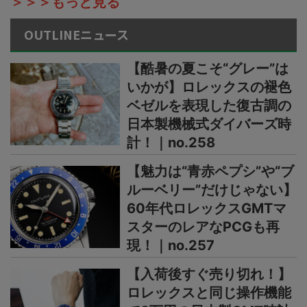
＞＞＞もっと見る
OUTLINEニュース
【酷暑の夏こそ“グレー”は
いかが】ロレックスの褪色
ベゼルを表現した復古調の
日本製機械式ダイバーズ時
計！｜no.258
【魅力は“青赤ペプシ”や“ブ
ルーベリー”だけじゃない】
60年代ロレックスGMTマ
スターのレアなPCGも再
現！｜no.257
【入荷後すぐ売り切れ！】
ロレックスと同じ操作機能