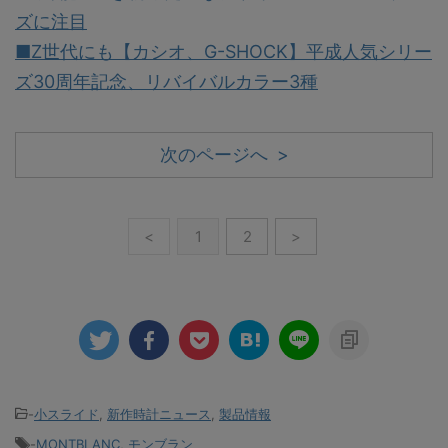
ズに注目
■Z世代にも【カシオ、G-SHOCK】平成人気シリー
ズ30周年記念、リバイバルカラー3種
次のページへ >
<
1
2
>
-
小スライド
,
新作時計ニュース
,
製品情報
-
MONTBLANC
,
モンブラン