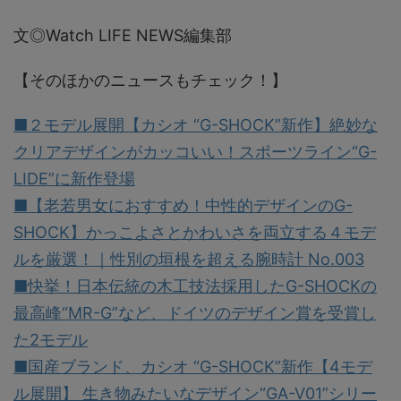
文◎Watch LIFE NEWS編集部
【そのほかのニュースもチェック！】
■２モデル展開【カシオ “G-SHOCK”新作】絶妙な
クリアデザインがカッコいい！スポーツライン“G-
LIDE”に新作登場
■【老若男女におすすめ！中性的デザインのG-
SHOCK】かっこよさとかわいさを両立する４モデ
ルを厳選！｜性別の垣根を超える腕時計 No.003
■快挙！日本伝統の木工技法採用したG-SHOCKの
最高峰“MR-G”など、ドイツのデザイン賞を受賞し
た2モデル
■国産ブランド、カシオ “G-SHOCK”新作【4モデ
ル展開】 生き物みたいなデザイン“GA-V01”シリー