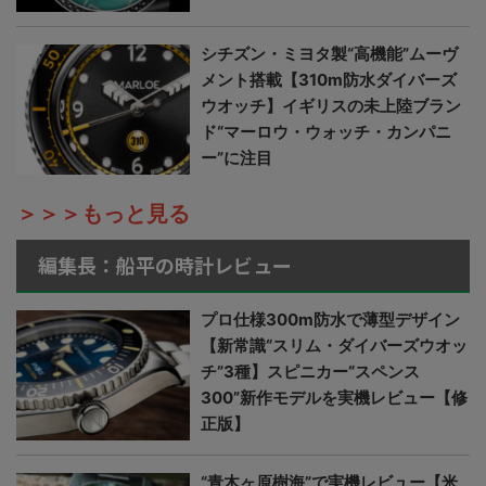
シチズン・ミヨタ製“高機能”ムーヴ
メント搭載【310m防水ダイバーズ
ウオッチ】イギリスの未上陸ブラン
ド“マーロウ・ウォッチ・カンパニ
ー”に注目
＞＞＞もっと見る
編集長：船平の時計レビュー
プロ仕様300m防水で薄型デザイン
【新常識“スリム・ダイバーズウオッ
チ”3種】スピニカー“スペンス
300”新作モデルを実機レビュー【修
正版】
“青木ヶ原樹海”で実機レビュー【米