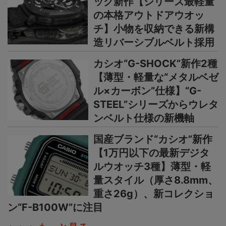
ック新作【シリーズ最軽量
の本格アウトドアウオッ
チ】小物を収納できる新構
造リバーシブルベルト採用
カシオ“G-SHOCK”新作2種
【薄型・軽量な“メタルベゼ
ル×カーボン”仕様】“G-
STEEL”シリーズからウレタ
ンベルト仕様の新機軸
国産ブランド“カシオ”新作
【1万円以下の最新デジタ
ルウオッチ3種】薄型・軽
量スタイル（厚さ8.8mm、
重さ26g）、新コレクショ
ン“F-B100W”に注目