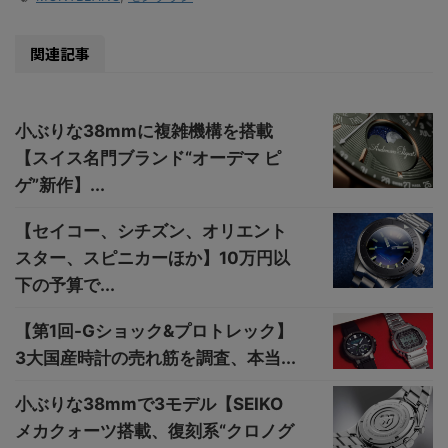
関連記事
小ぶりな38mmに複雑機構を搭載
【スイス名門ブランド“オーデマ ピ
ゲ”新作】...
【セイコー、シチズン、オリエント
スター、スピニカーほか】10万円以
下の予算で...
【第1回-Gショック&プロトレック】
3大国産時計の売れ筋を調査、本当...
小ぶりな38mmで3モデル【SEIKO
メカクォーツ搭載、復刻系“クロノグ