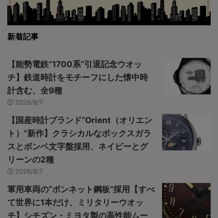
新着記事
【能勢電鉄“1700系”引退記念ウオッ
チ】鉄道時計をモチーフにした懐中時
計含む、全9種
2026/8/7
【国産時計ブランド“Orient（オリエン
ト）”新作】クラシカルなボックスガラ
スとボンベ文字盤採用、ネイビーとグ
リーンの2種
2026/8/7
軍用車両の“ボンネット鋼板”採用【すべ
て世界に1本だけ、ミリタリーウオッ
チ】シチズン・ミヨタ製の高性能ムー