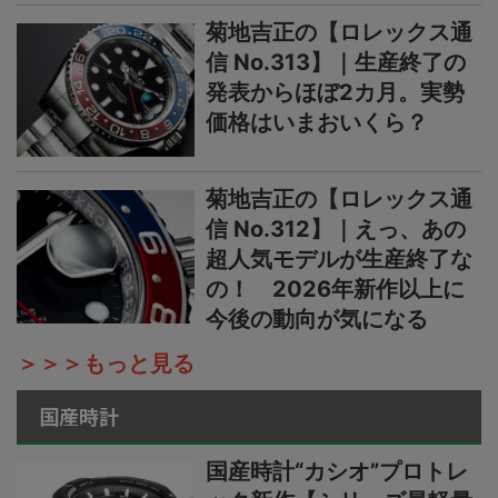
菊地吉正の【ロレックス通
信 No.313】｜生産終了の
発表からほぼ2カ月。実勢
価格はいまおいくら？
菊地吉正の【ロレックス通
信 No.312】｜えっ、あの
超人気モデルが生産終了な
の！ 2026年新作以上に
今後の動向が気になる
＞＞＞もっと見る
国産時計
国産時計“カシオ”プロトレ