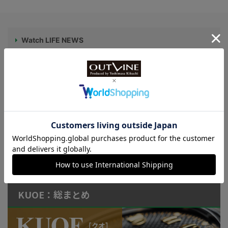
Watch LIFE NEWS
LowBEAT Marketplace
ONLINE SHOP
特許取得“耐衝撃”ウオッチなど
KUOE：総まとめ