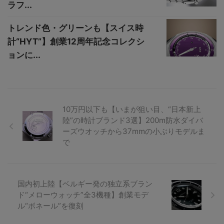
ラフ...
トレンド色・グリーンも【スイス時
計“HYT”】創業12周年記念コレクシ
ョンに...
10万円以下も【いまが狙い目、“日本新上
陸”の時計ブランド3選】200m防水ダイバ
ーズウオッチから37mmの小ぶりモデルま
で
国内初上陸【ベルギー発の独立系ブラン
ド“メローウォッチ”全3機種】創業モデ
ル“ボネール”を復刻