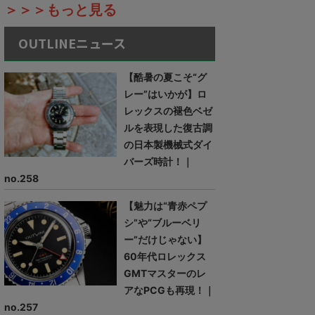
＞＞＞もっと見る
OUTLINEニュース
【酷暑の夏こそ“グ
レー”はいかが】ロ
レックスの褪色ベゼ
ルを表現した復古調
の日本製機械式ダイ
バーズ時計！｜
no.258
【魅力は“青赤ペプ
シ”や“ブルーベリ
ー”だけじゃない】
60年代ロレックス
GMTマスターのレ
アなPCGも再現！｜
no.257