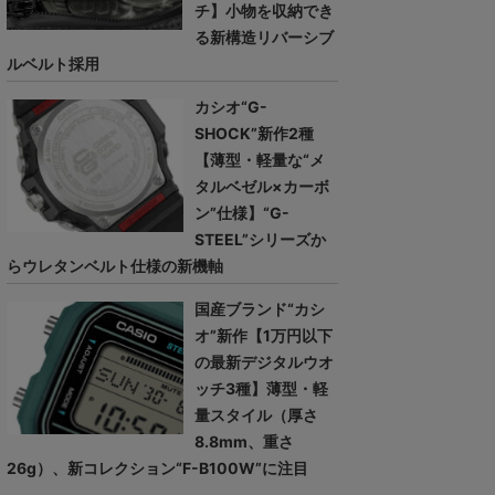
チ】小物を収納でき
る新構造リバーシブ
ルベルト採用
カシオ“G-
SHOCK”新作2種
【薄型・軽量な“メ
タルベゼル×カーボ
ン”仕様】“G-
STEEL”シリーズか
らウレタンベルト仕様の新機軸
国産ブランド“カシ
オ”新作【1万円以下
の最新デジタルウオ
ッチ3種】薄型・軽
量スタイル（厚さ
8.8mm、重さ
26g）、新コレクション“F-B100W”に注目