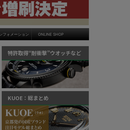
ンフォメーション
ONLINE SHOP
特許取得“耐衝撃”ウオッチなど
KUOE：総まとめ