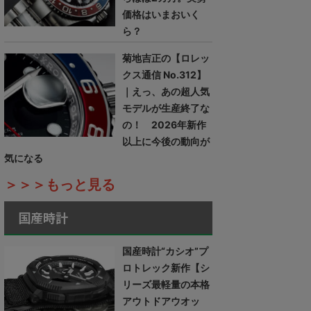
価格はいまおいく
ら？
菊地吉正の【ロレッ
クス通信 No.312】
｜えっ、あの超人気
モデルが生産終了な
の！ 2026年新作
以上に今後の動向が
気になる
＞＞＞もっと見る
国産時計
国産時計“カシオ”プ
ロトレック新作【シ
リーズ最軽量の本格
アウトドアウオッ