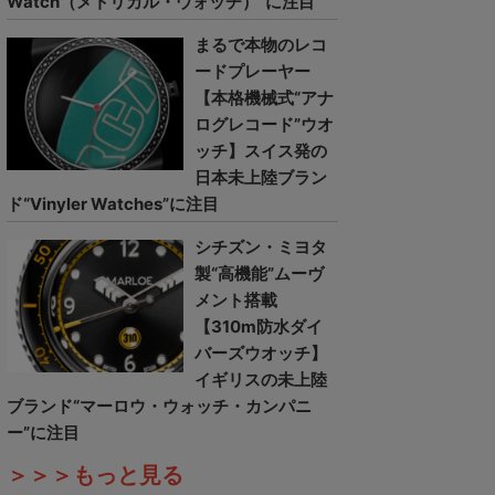
Watch（メトリカル・ウォッチ）”に注目
まるで本物のレコ
ードプレーヤー
【本格機械式“アナ
ログレコード”ウオ
ッチ】スイス発の
日本未上陸ブラン
ド“Vinyler Watches”に注目
シチズン・ミヨタ
製“高機能”ムーヴ
メント搭載
【310m防水ダイ
バーズウオッチ】
イギリスの未上陸
ブランド“マーロウ・ウォッチ・カンパニ
ー”に注目
＞＞＞もっと見る