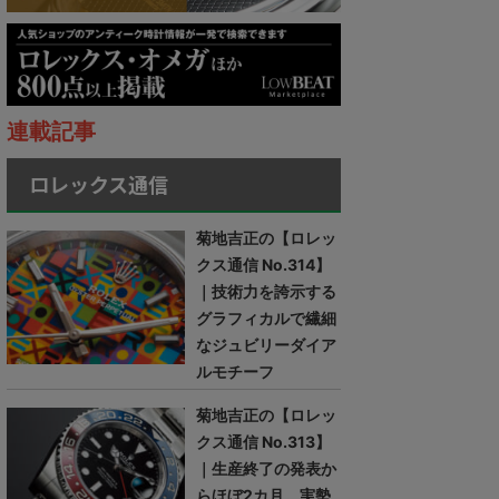
連載記事
ロレックス通信
菊地吉正の【ロレッ
クス通信 No.314】
｜技術力を誇示する
グラフィカルで繊細
なジュビリーダイア
ルモチーフ
菊地吉正の【ロレッ
クス通信 No.313】
｜生産終了の発表か
らほぼ2カ月。実勢