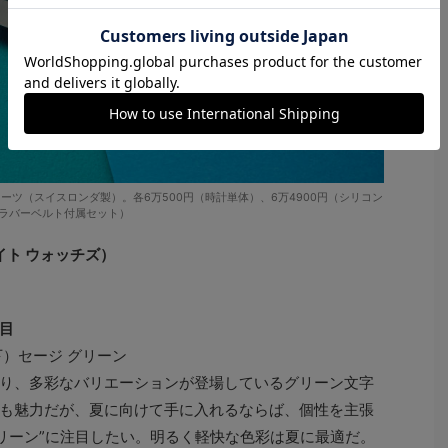
ォーツ（スイスロンダ製）。各6万500円（時計単体）、6万4900円（シリコン
ラバーベルト付属セット）
ゲイト ウォッチズ）
目
）セージ グリーン
り、多彩なバリエーションが登場しているグリーン文字
も魅力だが、夏に向けて手に入れるならば、個性を主張
グリーン”に注目したい。明るく軽快な色彩は夏に最適だ。