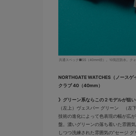
共通スペック■SS（40mm径）。10気圧防水。ク
NORTHGATE WATCHES（ノース
クラブ 40（40mm）
》グリーン系ならこの２モデルが狙い
（左上）ヴェスパー グリーン （左下
技術の進化によって色表現の幅が広が
盤。濃いグリーンの落ち着いた雰囲気
しつつ洗練された雰囲気の“セージ 