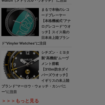
Watch（メトリカル・ウォッチ）”に注目
まるで本物のレコ
ードプレーヤー
【本格機械式“アナ
ログレコード”ウオ
ッチ】スイス発の
日本未上陸ブラン
ド“Vinyler Watches”に注目
シチズン・ミヨタ
製“高機能”ムーヴ
メント搭載
【310m防水ダイ
バーズウオッチ】
イギリスの未上陸
ブランド“マーロウ・ウォッチ・カンパニ
ー”に注目
＞＞＞もっと見る