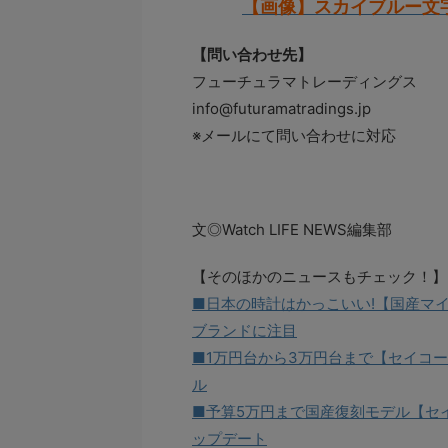
【画像】スカイブルー文
【問い合わせ先】
フューチュラマトレーディングス
info@futuramatradings.jp
※メールにて問い合わせに対応
文◎Watch LIFE NEWS編集部
【そのほかのニュースもチェック！】
■日本の時計はかっこいい!【国産マ
ブランドに注目
■1万円台から3万円台まで【セイコー
ル
■予算5万円まで国産復刻モデル【セイ
ップデート