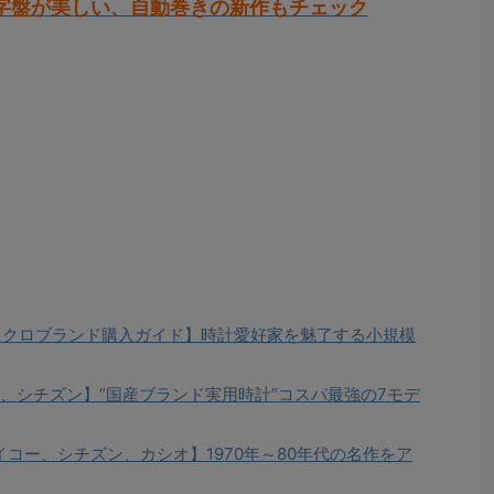
字盤が美しい、自動巻きの新作もチェック
イクロブランド購入ガイド】時計愛好家を魅了する小規模
、シチズン】“国産ブランド実用時計”コスパ最強の7モデ
コー、シチズン、カシオ】1970年～80年代の名作をア