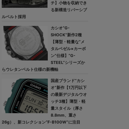
チ】小物を収納でき
る新構造リバーシブ
ルベルト採用
カシオ“G-
SHOCK”新作2種
【薄型・軽量な“メ
タルベゼル×カーボ
ン”仕様】“G-
STEEL”シリーズか
らウレタンベルト仕様の新機軸
国産ブランド“カシ
オ”新作【1万円以下
の最新デジタルウオ
ッチ3種】薄型・軽
量スタイル（厚さ
8.8mm、重さ
26g）、新コレクション“F-B100W”に注目