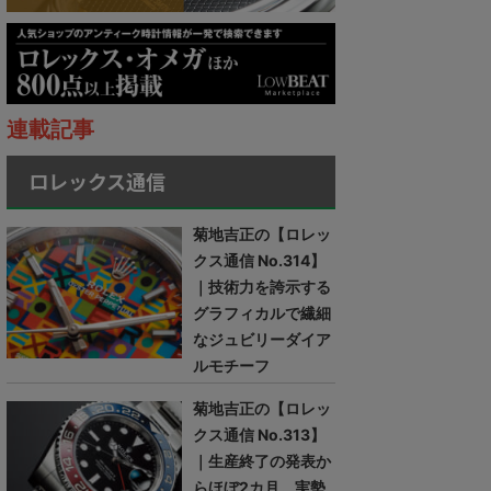
連載記事
ロレックス通信
菊地吉正の【ロレッ
クス通信 No.314】
｜技術力を誇示する
グラフィカルで繊細
なジュビリーダイア
ルモチーフ
菊地吉正の【ロレッ
クス通信 No.313】
｜生産終了の発表か
らほぼ2カ月。実勢