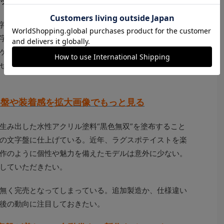
ック
字盤は可視光域全反射率は0.6%という特殊な塗料によっ
字盤に合わせて、ブラックコーティングの針とインデッ
ケースと一体型ブレスレットにはDLCブラックコートが
せたオールブラックのデザインを際立たせつつ、耐傷性
字盤や装着感を拡大画像でもっと見る
生み出した水性アクリル塗料“黒色無双”を塗布すること
の文字盤に仕上げている。近年、ラグスポテイストを楽
作のように個性や魅力を備えたモデルは意外に少ない。
していただきたい。
無く完売となってしまっている。追加製造か、仕様違い
後の動向に注目しておきたい。