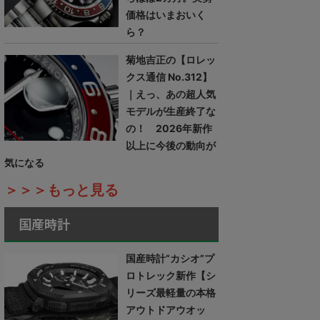
価格はいまおいく
ら？
菊地吉正の【ロレッ
クス通信 No.312】
｜えっ、あの超人気
モデルが生産終了な
の！ 2026年新作
以上に今後の動向が
気になる
＞＞＞もっと見る
国産時計
国産時計“カシオ”プ
ロトレック新作【シ
リーズ最軽量の本格
アウトドアウオッ