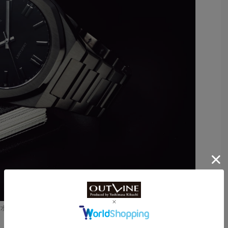
水。自動巻き（セリタ社製Cal.SW200）。18万7000円（完売）