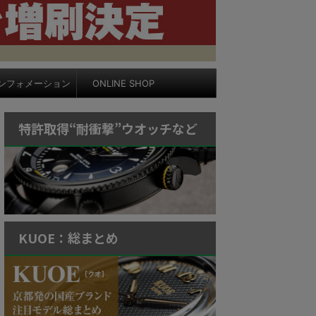
ンフォメーション
ONLINE SHOP
特許取得“耐衝撃”ウオッチなど
KUOE：総まとめ