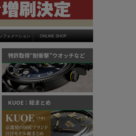
ンフォメーション
ONLINE SHOP
特許取得“耐衝撃”ウオッチなど
KUOE：総まとめ