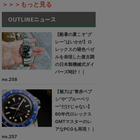
＞＞＞もっと見る
OUTLINEニュース
【酷暑の夏こそ“グ
レー”はいかが】ロ
レックスの褪色ベゼ
ルを表現した復古調
の日本製機械式ダイ
バーズ時計！｜
no.258
【魅力は“青赤ペプ
シ”や“ブルーベリ
ー”だけじゃない】
60年代ロレックス
GMTマスターのレ
アなPCGも再現！｜
no.257