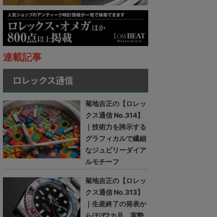
連載記事
ロレックス通信
菊地吉正の【ロレッ
クス通信 No.314】
｜技術力を誇示する
グラフィカルで繊細
なジュビリーダイア
ルモチーフ
菊地吉正の【ロレッ
クス通信 No.313】
｜生産終了の発表か
らほぼ2カ月。実勢