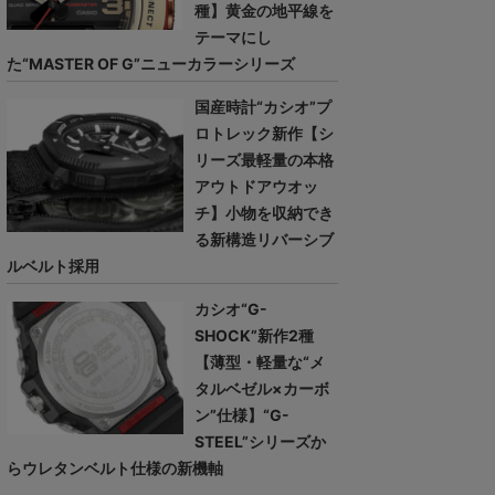
種】黄金の地平線を
テーマにし
た“MASTER OF G”ニューカラーシリーズ
国産時計“カシオ”プ
ロトレック新作【シ
リーズ最軽量の本格
アウトドアウオッ
チ】小物を収納でき
る新構造リバーシブ
ルベルト採用
カシオ“G-
SHOCK”新作2種
【薄型・軽量な“メ
タルベゼル×カーボ
ン”仕様】“G-
STEEL”シリーズか
らウレタンベルト仕様の新機軸