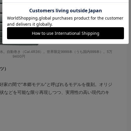
気圧防水。自動巻き（Cal.4R36）。世界限定9999本（うち国内999本）。5万
9400円
ーツ）
好家の間で“本郷モデル”と呼ばれるモデルを復刻。オリジ
状などを可能な限り再現しつつ、実用性の高い現代のキ