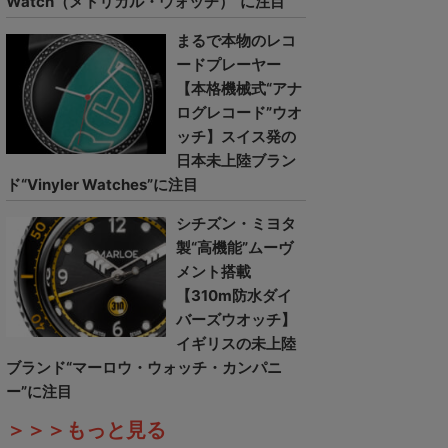
Watch（メトリカル・ウォッチ）”に注目
まるで本物のレコ
ードプレーヤー
【本格機械式“アナ
ログレコード”ウオ
ッチ】スイス発の
日本未上陸ブラン
ド“Vinyler Watches”に注目
シチズン・ミヨタ
製“高機能”ムーヴ
メント搭載
【310m防水ダイ
バーズウオッチ】
イギリスの未上陸
ブランド“マーロウ・ウォッチ・カンパニ
ー”に注目
＞＞＞もっと見る