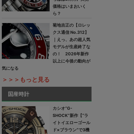
価格はいまおいく
ら？
菊地吉正の【ロレッ
クス通信 No.312】
｜えっ、あの超人気
モデルが生産終了な
の！ 2026年新作
以上に今後の動向が
気になる
＞＞＞もっと見る
国産時計
カシオ“G-
SHOCK”新作【“ラ
イトイエローゴール
ド×ブラウン”で3機