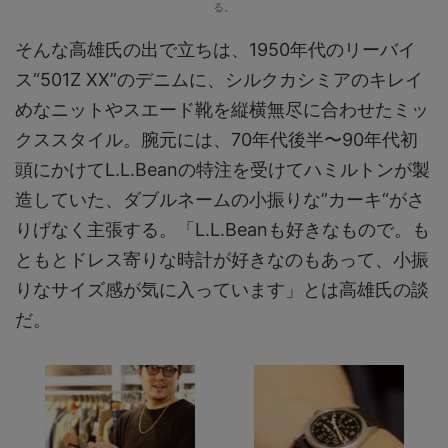
る。
そんな高雄氏の出で立ちは、1950年代のリーバイ
ス“501Z XX”のデニムに、シルクカシミアのキレイ
めなニットやスエード靴を縦横無尽に合わせたミッ
クススタイル。腕元には、70年代後半〜90年代初
頭にかけてL.L.Beanの特注を受けてハミルトンが製
造していた、ダブルネームの小振りな”カーキ“がさ
りげなく主張する。「L.L.Beanも好きなもので。も
ともとドレス寄りな時計が好きなのもあって、小振
りなサイズ感が気に入っています」とは高雄氏の談
だ。