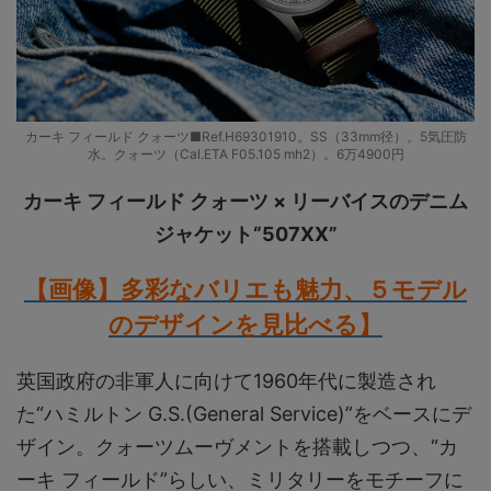
カーキ フィールド クォーツ■Ref.H69301910。SS（33mm径）。5気圧防
水。クォーツ（Cal.ETA F05.105 mh2）。6万4900円
カーキ フィールド クォーツ × リーバイスのデニム
ジャケット“507XX”
【画像】多彩な
バリエも魅力、５モデル
のデザインを見比べる】
英国政府の非軍人に向けて1960年代に製造され
た“ハミルトン G.S.(General Service)”をベースにデ
ザイン。クォーツムーヴメントを搭載しつつ、“カ
ーキ フィールド”らしい、ミリタリーをモチーフに