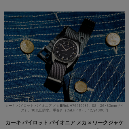
カーキ パイロット パイオニア メカ■Ref. H76419931。SS（36×33mmサイ
ズ）。10気圧防水。手巻き（Cal.H-10）。12万4300円
カーキ パイロット パイオニア メカ × ワークジャケ