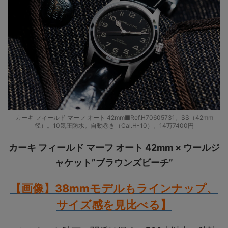
カーキ フィールド マーフ オート 42mm■Ref.H70605731。SS（42mm
径）。10気圧防水。自動巻き（Cal.H-10）。14万7400円
カーキ フィールド マーフ オート 42mm × ウールジ
ャケット”ブラウンズビーチ”
【画像】38mmモデルもラインナップ、
サイズ感
を見比べる】