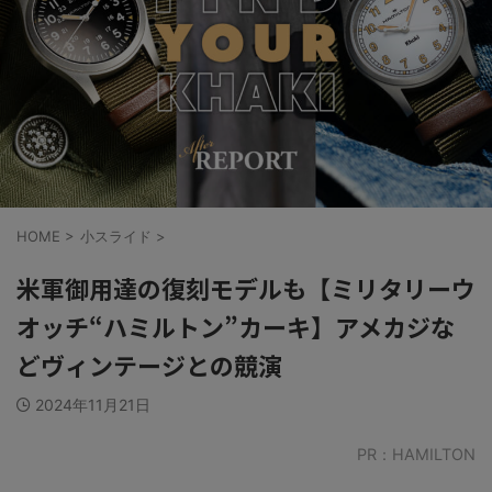
HOME
>
小スライド
>
米軍御用達の復刻モデルも【ミリタリーウ
オッチ“ハミルトン”カーキ】アメカジな
どヴィンテージとの競演
2024年11月21日
PR：HAMILTON