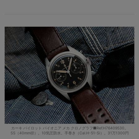
カーキ パイロット パイオニア メカ クロノグラフ■Ref.H76409530。
SS（40mm径）。10気圧防水。手巻き（Cal.H-51-Si）。31万1300円