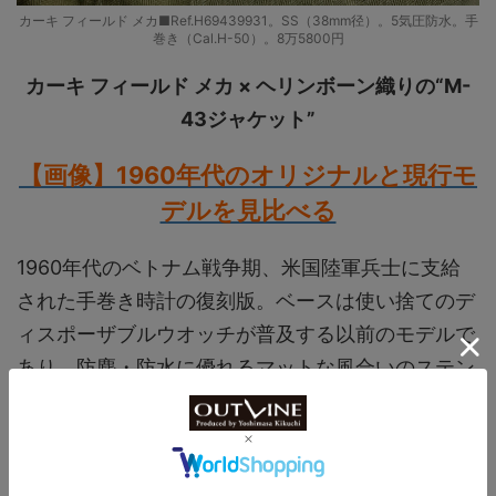
カーキ フィールド メカ■Ref.H69439931。SS（38mm径）。5気圧防水。手
巻き（Cal.H-50）。8万5800円
カーキ フィールド メカ × ヘリンボーン織りの“M-
43ジャケット”
【画像】1960年代のオリジナルと現行モ
デルを見比べる
1960年代のベトナム戦争期、米国陸軍兵士に支給
された手巻き時計の復刻版。ベースは使い捨てのデ
ィスポーザブルウオッチが普及する以前のモデルで
あり、防塵・防水に優れるマットな風合いのステン
レススチールケースが、堂々たる佇まいを表す。文
字盤は軍用時計の王道をゆく、外周に1から12、内
周に13から24までの24時間を表記したデザイン。