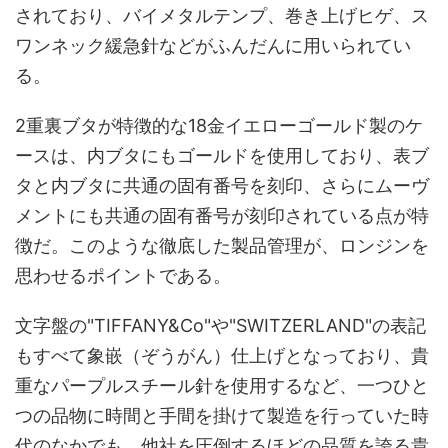
されており、バイメタルテンプ、巻き上げヒゲ、ス
ワンネック緩急針などがふんだんに用いられてい
る。
2重裏ブタが特徴的な18金イエローゴールド製のケ
ースは、内ブタにもゴールドを使用しており、表ブ
タと内ブタに共通の固有番号を刻印、さらにムーヴ
メントにも共通の固有番号が刻印されている点が特
徴だ。このような徹底した製品管理が、ロンジンを
思わせるポイントである。
文字盤の"TIFFANY&Co"や"SWITZERLAND"の表記
もすべて象嵌（ぞうがん）仕上げとなっており、貴
重なパープルスチール針を使用するなど、一つひと
つの品物に時間と手間を掛けて製造を行っていた時
代のなかでも、他社を圧倒するほどの品質を誇る貴