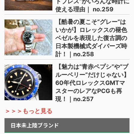
トブレス”がいろんな時計に
使える理由｜ no.259
【酷暑の夏こそ“グレー”は
いかが】ロレックスの褪色
ベゼルを表現した復古調の
日本製機械式ダイバーズ時
計！｜no.258
【魅力は“青赤ペプシ”や“ブ
ルーベリー”だけじゃない】
60年代ロレックスGMTマ
スターのレアなPCGも再
現！｜no.257
＞＞＞もっと見る
日本未上陸ブランド