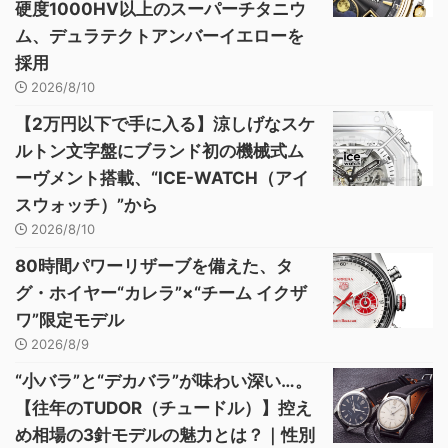
硬度1000HV以上のスーパーチタニウ
ム、デュラテクトアンバーイエローを
採用
2026/8/10
【2万円以下で手に入る】涼しげなスケ
ルトン文字盤にブランド初の機械式ム
ーヴメント搭載、“ICE-WATCH（アイ
スウォッチ）”から
2026/8/10
80時間パワーリザーブを備えた、タ
グ・ホイヤー“カレラ”×“チーム イクザ
ワ”限定モデル
2026/8/9
“小バラ”と“デカバラ”が味わい深い…。
【往年のTUDOR（チュードル）】控え
め相場の3針モデルの魅力とは？｜性別