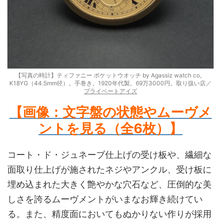
【写真の時計】ティファニー ポケットウオッチ by Agassiz watch co。
K18YG（44.5mm径）。手巻き。1920年代製。69万3000円。取り扱い店／
プライベートアイズ
【画像：文字盤の状態やムーヴメ
ントを見る（全6枚）
】
コート・ド・ジュネーブ仕上げの受け板や、繊細な
面取り仕上げが施されたネジやアンクル、受け板に
埋め込まれた大きく艶やかな穴石など、圧倒的な美
しさを誇るムーヴメントがいまなお輝き続けてい
る。また、精度面においてもぬかりない作りが採用