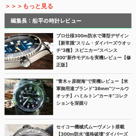
＞＞＞もっと見る
編集長：船平の時計レビュー
プロ仕様300m防水で薄型デザイン
【新常識“スリム・ダイバーズウオッ
チ”3種】スピニカー“スペンス
300”新作モデルを実機レビュー【修
正版】
“青木ヶ原樹海”で実機レビュー【米
軍御用達ブランド“38mm”ツールウ
オッチ】ハミルトン“カーキ”コレク
ションを深掘り
セイコー機械式ムーヴメント搭載
【300m防水“価格破壊”ダイバーズ