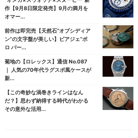
“オメガ×スウォッチ×スヌーピー”新
作【9月8日限定発売】9月の満月を
オマー...
前作は即完売【天然石“オブシディア
ン”の文字盤が美しい】ピアジェ“ポ
ロ パー...
菊地の【ロレックス】通信 No.087
｜ 人気の70年代ラグスポ風ケースが
新...
【この奇妙な渦巻きラインはなん
だ？】思わず納得する時代がわかる
その意外な活用...