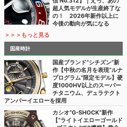
信 No.312】｜えっ、あの
超人気モデルが生産終了な
の！ 2026年新作以上に
今後の動向が気になる
＞＞＞もっと見る
国産時計
国産ブランド“シチズン”新
作【中秋の名月を表現“ルナ
プログラム”限定モデル】硬
度1000HV以上のスーパー
チタニウム、デュラテクト
アンバーイエローを採用
カシオ“G-SHOCK”新作
【“ライトイエローゴールド