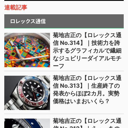
連載記事
ロレックス通信
菊地吉正の【ロレックス通
信 No.314】｜技術力を誇
示するグラフィカルで繊細
なジュビリーダイアルモチ
ーフ
菊地吉正の【ロレックス通
信 No.313】｜生産終了の
発表からほぼ2カ月。実勢
価格はいまおいくら？
菊地吉正の【ロレックス通