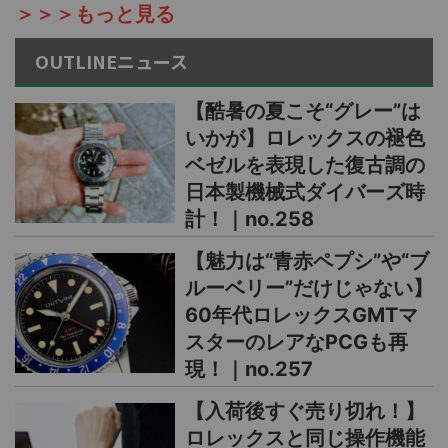
＞＞＞もっと見る
OUTLINEニュース
【酷暑の夏こそ“グレー”は
いかが】ロレックスの褪色
ベゼルを表現した復古調の
日本製機械式ダイバーズ時
計！｜no.258
【魅力は“青赤ペプシ”や“ブ
ルーベリー”だけじゃない】
60年代ロレックスGMTマ
スターのレアなPCGも再
現！｜no.257
【入荷後すぐ売り切れ！】
ロレックスと同じ操作機能