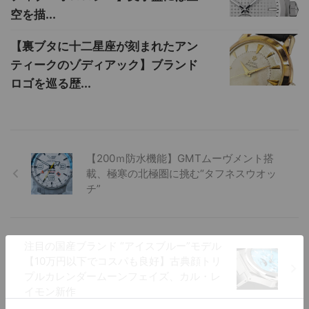
空を描...
【裏ブタに十二星座が刻まれたアン
ティークのゾディアック】ブランド
ロゴを巡る歴...
【200ｍ防水機能】GMTムーヴメント搭
載、極寒の北極圏に挑む“タフネスウオッ
チ”
注目の国産ブランド “アイスブルー”モデル
【10万円以下でコスパも良好】古典顔トリ
プルカレンダームーンフェイズ、カル・レ
イモン新作