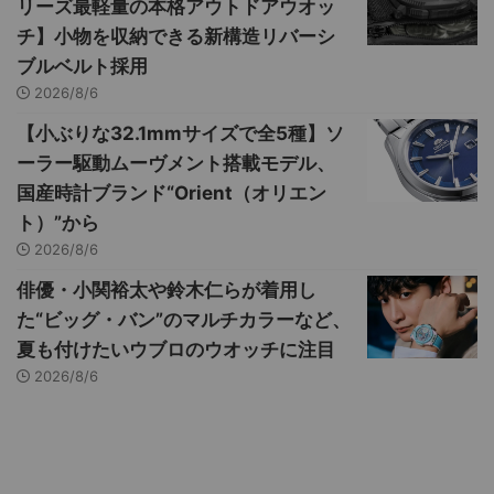
リーズ最軽量の本格アウトドアウオッ
チ】小物を収納できる新構造リバーシ
ブルベルト採用
2026/8/6
【小ぶりな32.1mmサイズで全5種】ソ
ーラー駆動ムーヴメント搭載モデル、
国産時計ブランド“Orient（オリエン
ト）”から
2026/8/6
俳優・小関裕太や鈴木仁らが着用し
た“ビッグ・バン”のマルチカラーなど、
夏も付けたいウブロのウオッチに注目
2026/8/6