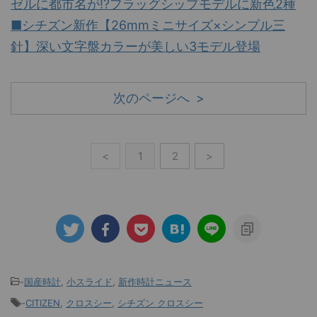
ゼルに都市名が!?フラッグシップモデルに新色2種
■シチズン新作【26mmミニサイズ×シンプル三
針】深い文字盤カラーが美しい3モデル登場
次のページへ >
<
1
2
>
-
国産時計
,
小スライド
,
新作時計ニュース
-
CITIZEN
,
クロスシー
,
シチズン クロスシー