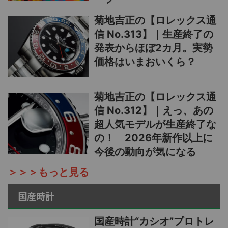
菊地吉正の【ロレックス通
信 No.313】｜生産終了の
発表からほぼ2カ月。実勢
価格はいまおいくら？
菊地吉正の【ロレックス通
信 No.312】｜えっ、あの
超人気モデルが生産終了な
の！ 2026年新作以上に
今後の動向が気になる
＞＞＞もっと見る
国産時計
国産時計“カシオ”プロトレ