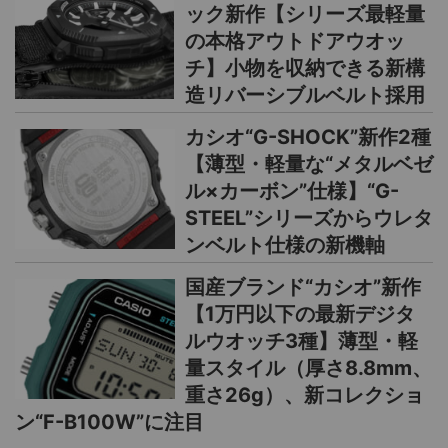
ック新作【シリーズ最軽量
の本格アウトドアウオッ
チ】小物を収納できる新構
造リバーシブルベルト採用
カシオ“G-SHOCK”新作2種
【薄型・軽量な“メタルベゼ
ル×カーボン”仕様】“G-
STEEL”シリーズからウレタ
ンベルト仕様の新機軸
国産ブランド“カシオ”新作
【1万円以下の最新デジタ
ルウオッチ3種】薄型・軽
量スタイル（厚さ8.8mm、
重さ26g）、新コレクショ
ン“F-B100W”に注目