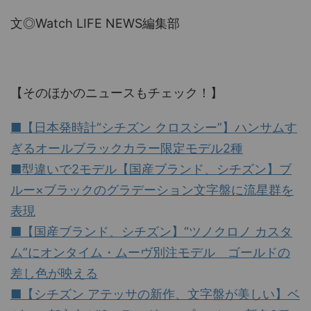
文◎Watch LIFE NEWS編集部
【そのほかのニュースもチェック！】
■【日本発時計“シチズン クロスシー”】ハンサムす
ぎるオールブラックカラー限定モデル2種
■型違いで2モデル【国産ブランド、シチズン】ブ
ルー×ブラックのグラデーション文字盤に流星群を
表現
■【国産ブランド、シチズン】“ツノクロノ カスタ
ム”にオンタイム・ムーヴ別注モデル ゴールドの
差し色が映える
■【シチズン アテッサの新作、文字盤が美しい】ベ