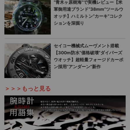
“青木ヶ原樹海”で実機レビュー【米
軍御用達ブランド“38mm”ツールウ
オッチ】ハミルトン“カーキ”コレク
ションを深掘り
セイコー機械式ムーヴメント搭載
【300m防水“価格破壊”ダイバーズ
ウオッチ】超軽量フォージドカーボ
ン採用“アンダーン”新作
＞＞＞もっと見る