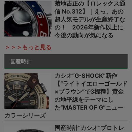
菊地吉正の【ロレックス通
信 No.312】｜えっ、あの
超人気モデルが生産終了な
の！ 2026年新作以上に
今後の動向が気になる
＞＞＞もっと見る
国産時計
カシオ“G-SHOCK”新作
【“ライトイエローゴールド
×ブラウン”で3機種】黄金
の地平線をテーマにし
た“MASTER OF G”ニュー
カラーシリーズ
国産時計“カシオ”プロトレ