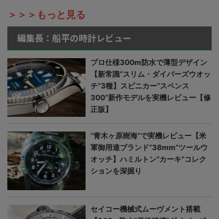
＞＞＞もっと見る
編集長：船平の時計レビュー
プロ仕様300m防水で薄型デザイン
【新常識“スリム・ダイバーズウオッ
チ”3種】スピニカー“スペンス
300”新作モデルを実機レビュー【修
正版】
“青木ヶ原樹海”で実機レビュー【米
軍御用達ブランド“38mm”ツールウ
オッチ】ハミルトン“カーキ”コレク
ションを深掘り
セイコー機械式ムーヴメント搭載