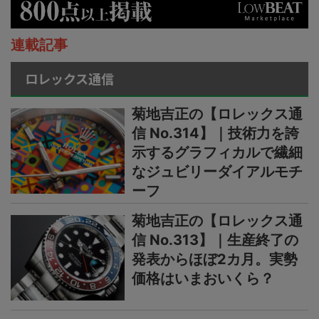
連載記事
ロレックス通信
菊地吉正の【ロレックス通
信 No.314】｜技術力を誇
示するグラフィカルで繊細
なジュビリーダイアルモチ
ーフ
菊地吉正の【ロレックス通
信 No.313】｜生産終了の
発表からほぼ2カ月。実勢
価格はいまおいくら？