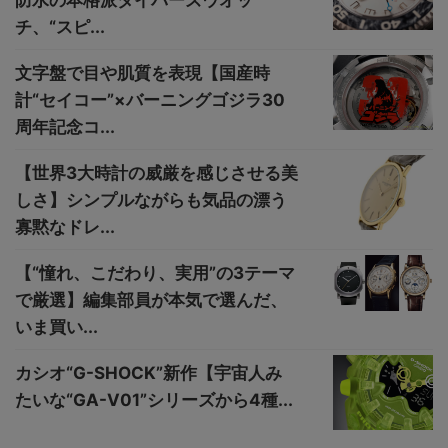
防水の本格派ダイバーズウオッ
チ、“スピ...
文字盤で目や肌質を表現【国産時
計“セイコー”×バーニングゴジラ30
周年記念コ...
【世界3大時計の威厳を感じさせる美
しさ】シンプルながらも気品の漂う
寡黙なドレ...
【“憧れ、こだわり、実用”の3テーマ
で厳選】編集部員が本気で選んだ、
いま買い...
カシオ“G-SHOCK”新作【宇宙人み
たいな“GA-V01”シリーズから4種...