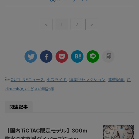
<
1
2
>
-
OUTLINEニュース
,
小スライド
,
編集部セレクション
,
連載記事
,
＠
kikuchiのいまどきの時計考
関連記事
【国内TiCTAC限定モデル】300m