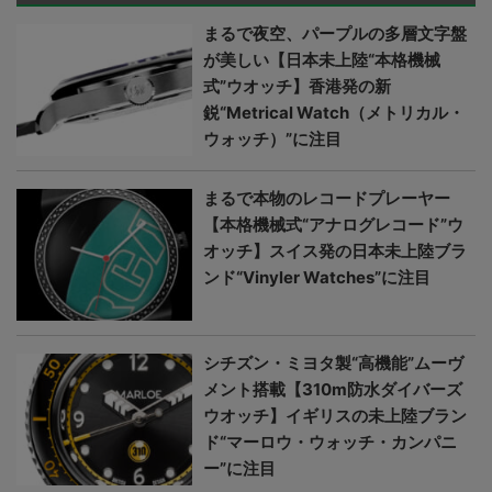
まるで夜空、パープルの多層文字盤
が美しい【日本未上陸“本格機械
式”ウオッチ】香港発の新
鋭“Metrical Watch（メトリカル・
ウォッチ）”に注目
まるで本物のレコードプレーヤー
【本格機械式“アナログレコード”ウ
オッチ】スイス発の日本未上陸ブラ
ンド“Vinyler Watches”に注目
シチズン・ミヨタ製“高機能”ムーヴ
メント搭載【310m防水ダイバーズ
ウオッチ】イギリスの未上陸ブラン
ド“マーロウ・ウォッチ・カンパニ
ー”に注目