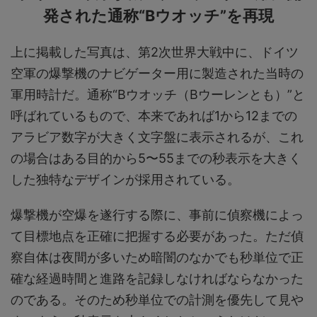
発された通称“Bウオッチ”を再現
上に掲載した写真は、第2次世界大戦中に、ドイツ
空軍の爆撃機のナビゲーター用に製造された当時の
軍用時計だ。通称“Bウオッチ（Bウーレンとも）”と
呼ばれているもので、本来であれば1から12までの
アラビア数字が大きく文字盤に表示されるが、これ
の場合はある目的から5〜55までの秒表示を大きく
した独特なデザインが採用されている。
爆撃機が空爆を遂行する際に、事前に偵察機によっ
て目標地点を正確に把握する必要があった。ただ偵
察自体は夜間が多いため暗闇のなかでも秒単位で正
確な経過時間と進路を記録しなければならなかった
のである。そのため秒単位での計測を優先して見や