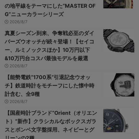
の地平線をテーマにした“MASTER OF
G”ニューカラーシリーズ
2026/8/7
真夏シーズン到来、争奪戦必至のダイ
バーズウオッチが続々登場！【セイコ
ー、ルミノックスほか】10万円以下
&10万円台コスパ最強モデルを厳選
2026/8/7
【能勢電鉄“1700系”引退記念ウオッ
チ】鉄道時計をモチーフにした懐中時
計含む、全9種
2026/8/7
【国産時計ブランド“Orient（オリエン
ト）”新作】クラシカルなボックスガラ
スとボンベ文字盤採用、ネイビーとグ
リーンの2種