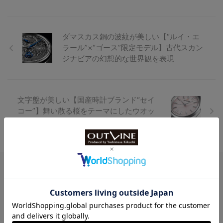
ダマスカス銅の波紋が美しい【“ルイ・エ
ラール”×“ゴース”限定モデル】古代スカン
ジナビアの幻想的な世界観を表現
文字盤が美しい【国産時計ブランド“セイ
コー”】舞い散る桜をテーマにしたウオッ
チ3選
Watch LIFE NEWS
LowBEAT Marketplace
ONLINE SHOP