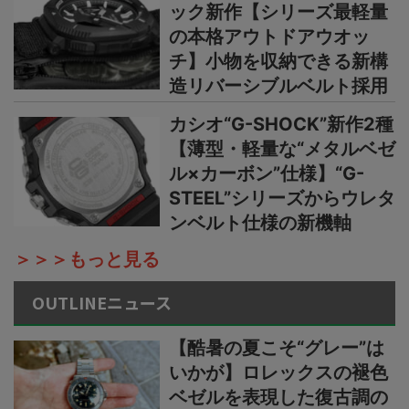
ック新作【シリーズ最軽量
の本格アウトドアウオッ
チ】小物を収納できる新構
造リバーシブルベルト採用
カシオ“G-SHOCK”新作2種
【薄型・軽量な“メタルベゼ
ル×カーボン”仕様】“G-
STEEL”シリーズからウレタ
ンベルト仕様の新機軸
＞＞＞もっと見る
OUTLINEニュース
【酷暑の夏こそ“グレー”は
いかが】ロレックスの褪色
ベゼルを表現した復古調の