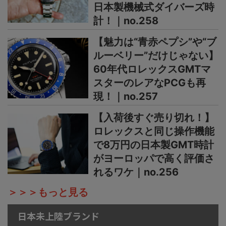
日本製機械式ダイバーズ時
計！｜no.258
【魅力は“青赤ペプシ”や“ブ
ルーベリー”だけじゃない】
60年代ロレックスGMTマ
スターのレアなPCGも再
現！｜no.257
【入荷後すぐ売り切れ！】
ロレックスと同じ操作機能
で8万円の日本製GMT時計
がヨーロッパで高く評価さ
れるワケ｜no.256
＞＞＞もっと見る
日本未上陸ブランド