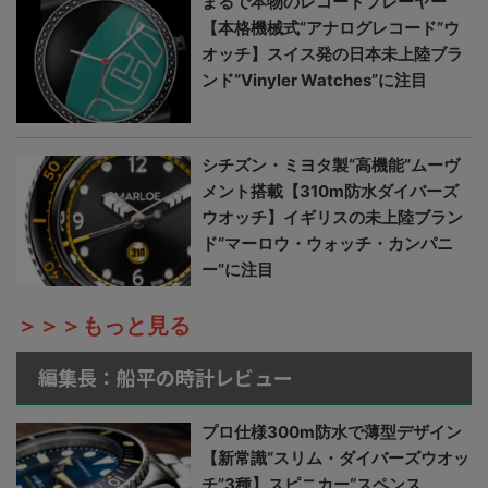
まるで本物のレコードプレーヤー
【本格機械式“アナログレコード”ウ
オッチ】スイス発の日本未上陸ブラ
ンド“Vinyler Watches”に注目
シチズン・ミヨタ製“高機能”ムーヴ
メント搭載【310m防水ダイバーズ
ウオッチ】イギリスの未上陸ブラン
ド“マーロウ・ウォッチ・カンパニ
ー”に注目
＞＞＞もっと見る
編集長：船平の時計レビュー
プロ仕様300m防水で薄型デザイン
【新常識“スリム・ダイバーズウオッ
チ”3種】スピニカー“スペンス