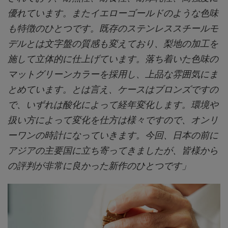
優れています。またイエローゴールドのような色味
も特徴のひとつです。既存のステンレススチールモ
デルとは文字盤の質感も変えており、梨地の加工を
施して立体的に仕上げています。落ち着いた色味の
マットグリーンカラーを採用し、上品な雰囲気にま
とめています。とは言え、ケースはブロンズですの
で、いずれは酸化によって経年変化します。環境や
扱い方によって変化を仕方は様々ですので、オンリ
ーワンの時計になっていきます。今回、日本の前に
アジアの主要国に立ち寄ってきましたが、皆様から
の評判が非常に良かった新作のひとつです」