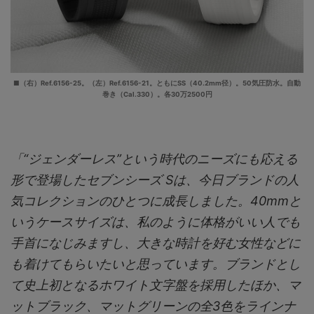
■（右）Ref.6156-25。（左）Ref.6156-21。ともにSS（40.2mm径）。50気圧防水。自動
巻き（Cal.330）。各30万2500円
「“ジェンダーレス”という時代のニーズにも応える
形で登場したセブンシーズ Sは、今日ブランドの人
気コレクションのひとつに成長しました。40mmと
いうケースサイズは、私のように体格がいい人でも
手首になじみますし、大きな時計を好む女性などに
も着けてもらいたいと思っています。ブランドとし
て史上初となるホワイト文字盤を採用したほか、マ
ットブラック、マットグリーンの全3色をラインナ