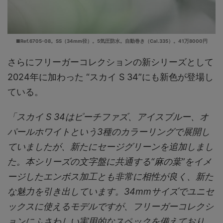
■Ref.6705-08。SS（34mm径）。5気圧防水。自動巻き（Cal.335）。41万8000円
さらにフリーガーコレクションの新シリーズとして
2024年に加わった “スカイ S 34”にも新色が登場し
ている。
「スカイ S 34はピーチファズ、アイスブルー、オ
パールホワイトという3種のカラーリングで展開し
ていましたが、新たにセージグリーンを追加しまし
た。本シリーズの文字盤に共通する“麻の葉”をイメ
ージしたエンボス加工とも非常に相性が良く、新た
な魅力を引き出しています。34mmサイズでユニセ
ックスに使えるモデルですが、フリーガーコレクシ
ョンにふさわしい実用的なスペックを備えており、