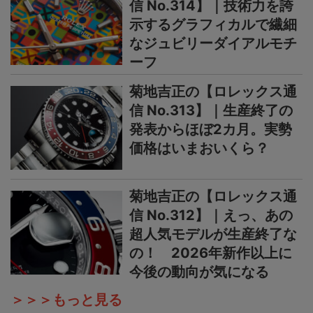
信 No.314】｜技術力を誇
示するグラフィカルで繊細
なジュビリーダイアルモチ
ーフ
菊地吉正の【ロレックス通
信 No.313】｜生産終了の
発表からほぼ2カ月。実勢
価格はいまおいくら？
菊地吉正の【ロレックス通
信 No.312】｜えっ、あの
超人気モデルが生産終了な
の！ 2026年新作以上に
今後の動向が気になる
＞＞＞もっと見る