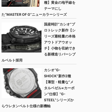
種】黄金の地平線を
テーマにし
た“MASTER OF G”ニューカラーシリーズ
国産時計“カシオ”プ
ロトレック新作【シ
リーズ最軽量の本格
アウトドアウオッ
チ】小物を収納でき
る新構造リバーシブ
ルベルト採用
カシオ“G-
SHOCK”新作2種
【薄型・軽量な“メ
タルベゼル×カーボ
ン”仕様】“G-
STEEL”シリーズか
らウレタンベルト仕様の新機軸