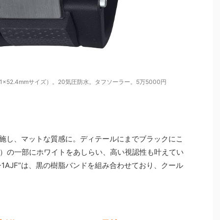
（59.1×52.4mmサイズ）。20気圧防水。タフソーラー。5万5000円
を施し、マットな質感に。ディテールにまでブラックにこ
）の一部にホワイトをあしらい、高い視認性も叶えてい
MS-1AJF”は、黒の樹脂バンドを組み合わせており、クール