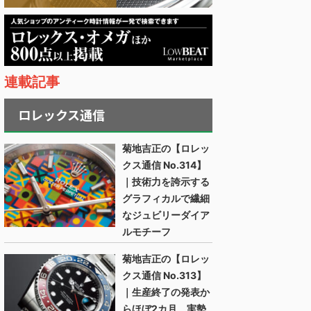
連載記事
ロレックス通信
菊地吉正の【ロレッ
クス通信 No.314】
｜技術力を誇示する
グラフィカルで繊細
なジュビリーダイア
ルモチーフ
菊地吉正の【ロレッ
クス通信 No.313】
｜生産終了の発表か
らほぼ2カ月。実勢