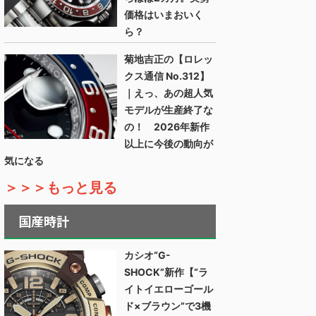
価格はいまおいく
ら？
菊地吉正の【ロレッ
クス通信 No.312】
｜えっ、あの超人気
モデルが生産終了な
の！ 2026年新作
以上に今後の動向が
気になる
＞＞＞もっと見る
国産時計
カシオ“G-
SHOCK”新作【“ラ
イトイエローゴール
ド×ブラウン”で3機