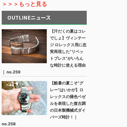
＞＞＞もっと見る
OUTLINEニュース
【汗だくの夏はコレ
でしょ】ヴィンテー
ジ ロレックス用に忠
実再現した“リベッ
トブレス”がいろん
な時計に使える理由
｜ no.259
【酷暑の夏こそ“グ
レー”はいかが】ロ
レックスの褪色ベゼ
ルを表現した復古調
の日本製機械式ダイ
バーズ時計！｜
no.258