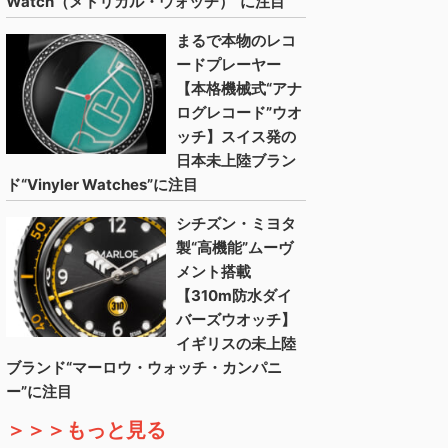
Watch（メトリカル・ウォッチ）”に注目
まるで本物のレコ
ードプレーヤー
【本格機械式“アナ
ログレコード”ウオ
ッチ】スイス発の
日本未上陸ブラン
ド“Vinyler Watches”に注目
シチズン・ミヨタ
製“高機能”ムーヴ
メント搭載
【310m防水ダイ
バーズウオッチ】
イギリスの未上陸
ブランド“マーロウ・ウォッチ・カンパニ
ー”に注目
＞＞＞もっと見る