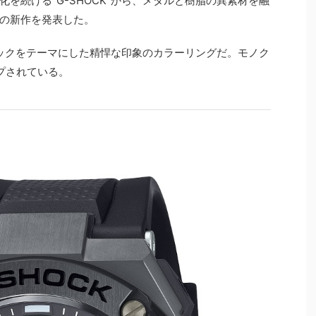
を続ける“G-SHOCK”から、メタルと樹脂の異素材を融
L”の新作を発表した。
ブラックをテーマにした精悍な印象のカラーリングだ。モノク
プされている。