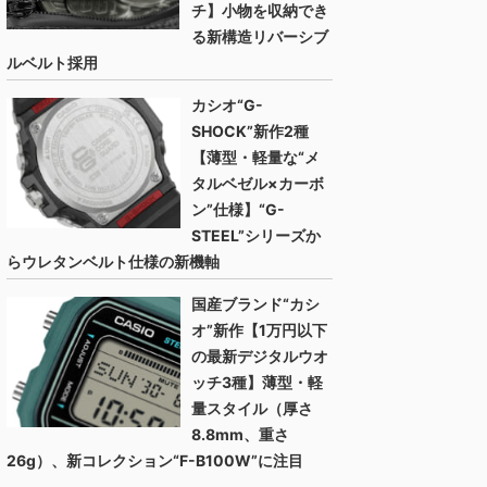
チ】小物を収納でき
る新構造リバーシブ
ルベルト採用
カシオ“G-
SHOCK”新作2種
【薄型・軽量な“メ
タルベゼル×カーボ
ン”仕様】“G-
STEEL”シリーズか
らウレタンベルト仕様の新機軸
国産ブランド“カシ
オ”新作【1万円以下
の最新デジタルウオ
ッチ3種】薄型・軽
量スタイル（厚さ
8.8mm、重さ
26g）、新コレクション“F-B100W”に注目