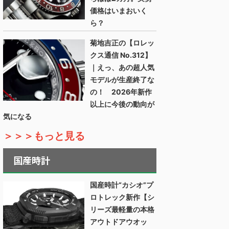
価格はいまおいく
ら？
菊地吉正の【ロレッ
クス通信 No.312】
｜えっ、あの超人気
モデルが生産終了な
の！ 2026年新作
以上に今後の動向が
気になる
＞＞＞もっと見る
国産時計
国産時計“カシオ”プ
ロトレック新作【シ
リーズ最軽量の本格
アウトドアウオッ