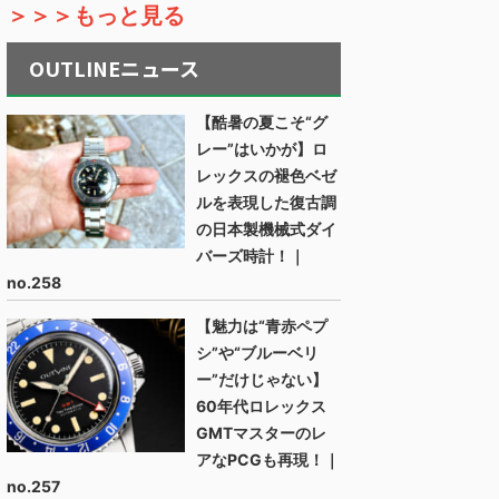
＞＞＞もっと見る
OUTLINEニュース
【酷暑の夏こそ“グ
レー”はいかが】ロ
レックスの褪色ベゼ
ルを表現した復古調
の日本製機械式ダイ
バーズ時計！｜
no.258
【魅力は“青赤ペプ
シ”や“ブルーベリ
ー”だけじゃない】
60年代ロレックス
GMTマスターのレ
アなPCGも再現！｜
no.257