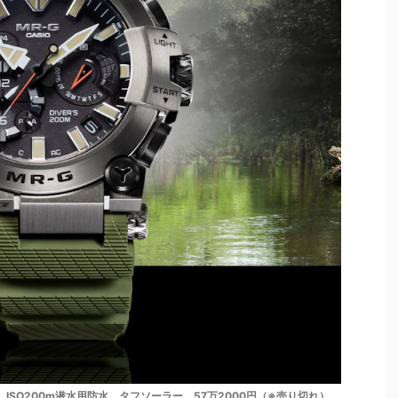
mm径）。ISO200m潜水用防水。タフソーラー。57万2000円（※売り切れ）