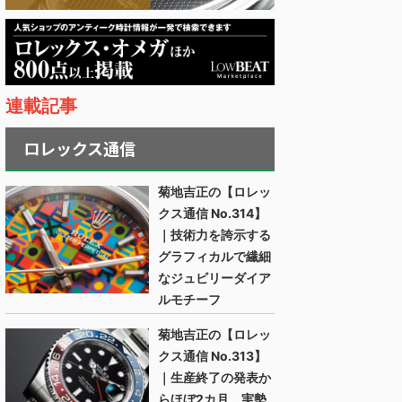
連載記事
ロレックス通信
菊地吉正の【ロレッ
クス通信 No.314】
｜技術力を誇示する
グラフィカルで繊細
なジュビリーダイア
ルモチーフ
菊地吉正の【ロレッ
クス通信 No.313】
｜生産終了の発表か
らほぼ2カ月。実勢