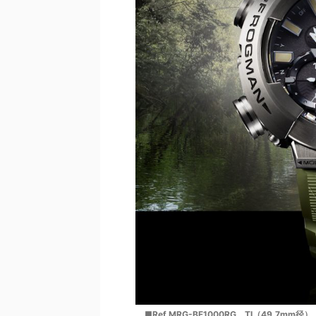
■Ref.MRG-BF1000RG。TI（49.7