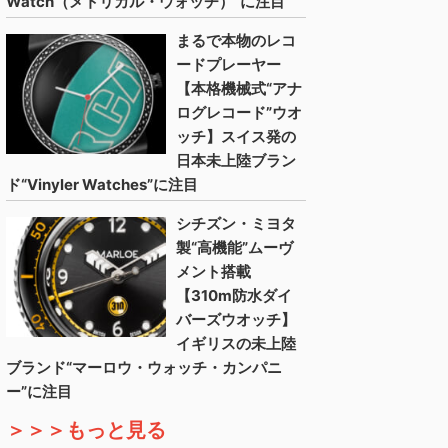
Watch（メトリカル・ウォッチ）”に注目
まるで本物のレコ
ードプレーヤー
【本格機械式“アナ
ログレコード”ウオ
ッチ】スイス発の
日本未上陸ブラン
ド“Vinyler Watches”に注目
シチズン・ミヨタ
製“高機能”ムーヴ
メント搭載
【310m防水ダイ
バーズウオッチ】
イギリスの未上陸
ブランド“マーロウ・ウォッチ・カンパニ
ー”に注目
＞＞＞もっと見る