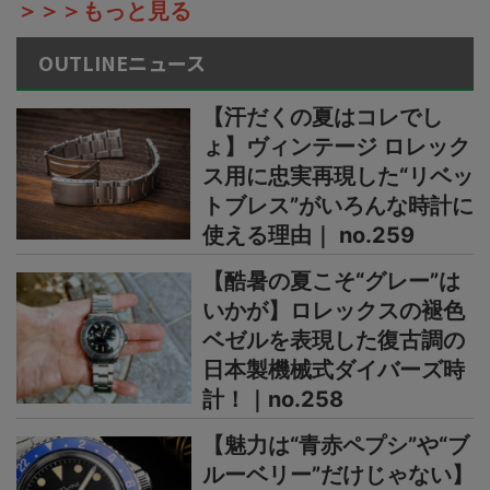
＞＞＞もっと見る
OUTLINEニュース
【汗だくの夏はコレでし
ょ】ヴィンテージ ロレック
ス用に忠実再現した“リベッ
トブレス”がいろんな時計に
使える理由｜ no.259
【酷暑の夏こそ“グレー”は
いかが】ロレックスの褪色
ベゼルを表現した復古調の
日本製機械式ダイバーズ時
計！｜no.258
【魅力は“青赤ペプシ”や“ブ
ルーベリー”だけじゃない】