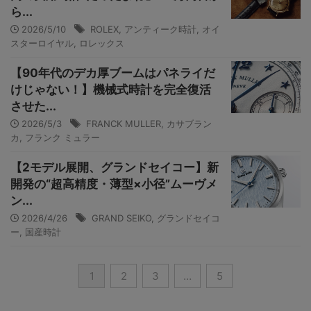
ら...
2026/5/10
ROLEX
,
アンティーク時計
,
オイ
スターロイヤル
,
ロレックス
【90年代のデカ厚ブームはパネライだ
けじゃない！】機械式時計を完全復活
させた...
2026/5/3
FRANCK MULLER
,
カサブラン
カ
,
フランク ミュラー
【2モデル展開、グランドセイコー】新
開発の“超高精度・薄型×小径”ムーヴメ
ン...
2026/4/26
GRAND SEIKO
,
グランドセイコ
ー
,
国産時計
1
2
3
…
5