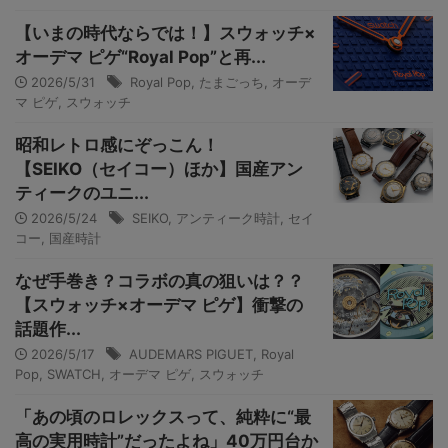
【いまの時代ならでは！】スウォッチ×
オーデマ ピゲ“Royal Pop”と再...
2026/5/31
Royal Pop
,
たまごっち
,
オーデ
マ ピゲ
,
スウォッチ
昭和レトロ感にぞっこん！
【SEIKO（セイコー）ほか】国産アン
ティークのユニ...
2026/5/24
SEIKO
,
アンティーク時計
,
セイ
コー
,
国産時計
なぜ手巻き？コラボの真の狙いは？？
【スウォッチ×オーデマ ピゲ】衝撃の
話題作...
2026/5/17
AUDEMARS PIGUET
,
Royal
Pop
,
SWATCH
,
オーデマ ピゲ
,
スウォッチ
「あの頃のロレックスって、純粋に“最
高の実用時計”だったよね」40万円台か