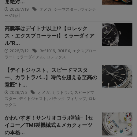
ま絶対...
2026/7/19
オメガ
,
シーマスター
,
ヴィンテ
ージ時計
高騰率はデイトナ以上!?【ロレック
ス・エクスプローラーI】ミラーダイア
ル“R...
2026/7/12
Ref.1016
,
ROLEX
,
エクスプロー
ラーI
,
ミラーダイアル
,
ロレックス
【デイトジャスト、スピードマスタ
ー、カラトラバ…】時代を超える至高の
意匠“ト...
2026/7/5
オメガ
,
カラトラバ
,
スピードマ
スター
,
デイトジャスト
,
パテック フィリップ
,
ロレ
ックス
かわいすぎ！サンリオコラボ時計【セ
イコー／TMI製機械式＆メカクォーツ
の本格...