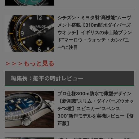
シチズン・ミヨタ製“高機能”ムーヴ
メント搭載【310m防水ダイバーズ
ウオッチ】イギリスの未上陸ブラン
ド“マーロウ・ウォッチ・カンパニ
ー”に注目
＞＞＞もっと見る
編集長：船平の時計レビュー
プロ仕様300m防水で薄型デザイン
【新常識“スリム・ダイバーズウオッ
チ”3種】スピニカー“スペンス
300”新作モデルを実機レビュー【修
正版】