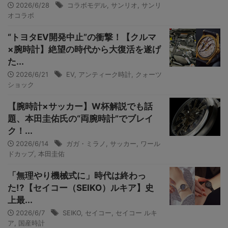
2026/6/28
コラボモデル
,
サンリオ
,
サンリ
オコラボ
“トヨタEV開発中止”の衝撃！【クルマ
×腕時計】絶望の時代から大復活を遂げ
た...
2026/6/21
EV
,
アンティーク時計
,
クォーツ
ショック
【腕時計×サッカー】W杯解説でも話
題、本田圭佑氏の“両腕時計”でブレイ
ク！...
2026/6/14
ガガ・ミラノ
,
サッカー
,
ワール
ドカップ
,
本田圭佑
「無理やり機械式に」時代は終わっ
た!?【セイコー（SEIKO）ルキア】史
上最...
2026/6/7
SEIKO
,
セイコー
,
セイコー ルキ
ア
,
国産時計