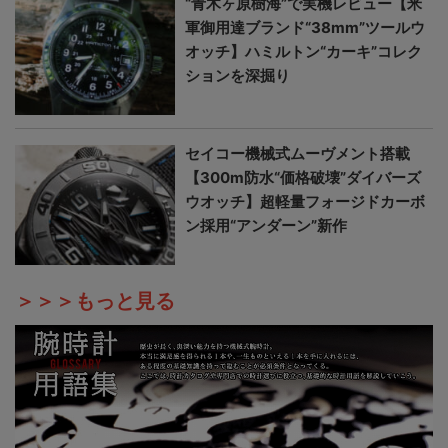
“青木ヶ原樹海”で実機レビュー【米
軍御用達ブランド“38mm”ツールウ
オッチ】ハミルトン“カーキ”コレク
ションを深掘り
セイコー機械式ムーヴメント搭載
【300m防水“価格破壊”ダイバーズ
ウオッチ】超軽量フォージドカーボ
ン採用“アンダーン”新作
＞＞＞もっと見る