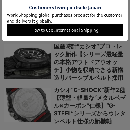
【“ライトイエローゴールド
×ブラウン”で3機種】黄金
の地平線をテーマにし
た“MASTER OF G”ニュー
カラーシリーズ
国産時計“カシオ”プロトレ
ック新作【シリーズ最軽量
の本格アウトドアウオッ
チ】小物を収納できる新構
造リバーシブルベルト採用
カシオ“G-SHOCK”新作2種
【薄型・軽量な“メタルベゼ
ル×カーボン”仕様】“G-
STEEL”シリーズからウレタ
ンベルト仕様の新機軸