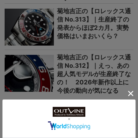
菊地吉正の【ロレックス通
信 No.313】｜生産終了の
発表からほぼ2カ月。実勢
価格はいまおいくら？
菊地吉正の【ロレックス通
信 No.312】｜えっ、あの
超人気モデルが生産終了な
の！ 2026年新作以上に
今後の動向が気になる
＞＞＞もっと見る
国産時計
カシオ“G-SHOCK”新作