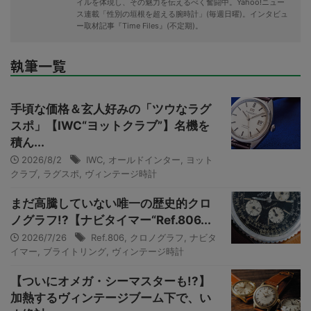
イルを体現し、その魅力を伝えるべく奮闘中。Yahoo!ニュー
ス連載「性別の垣根を超える腕時計」(毎週日曜)。インタビュ
ー取材記事『Time Files』(不定期)。
執筆一覧
手頃な価格＆玄人好みの「ツウなラグ
スポ」【IWC“ヨットクラブ”】名機を
積ん...
2026/8/2
IWC
,
オールドインター
,
ヨット
クラブ
,
ラグスポ
,
ヴィンテージ時計
まだ高騰していない唯一の歴史的クロ
ノグラフ!?【ナビタイマー“Ref.806...
2026/7/26
Ref.806
,
クロノグラフ
,
ナビタ
イマー
,
ブライトリング
,
ヴィンテージ時計
【ついにオメガ・シーマスターも!?】
加熱するヴィンテージブーム下で、い