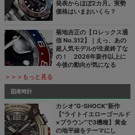
発表からほぼ2カ月。実勢
価格はいまおいくら？
菊地吉正の【ロレックス通
信 No.312】｜えっ、あの
超人気モデルが生産終了な
の！ 2026年新作以上に
今後の動向が気になる
＞＞＞もっと見る
国産時計
カシオ“G-SHOCK”新作
【“ライトイエローゴールド
×ブラウン”で3機種】黄金
の地平線をテーマにし