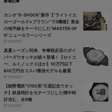
新着記事
カシオ“G-SHOCK”新作【“ライトイエ
ローゴールド×ブラウン”で3機種】黄金
の地平線をテーマにした“MASTER OF
G”ニューカラーシリーズ
2026/8/7
真夏シーズン到来、争奪戦必至のダイ
バーズウオッチが続々登場！【セイコ
ー、ルミノックスほか】10万円以下
&10万円台コスパ最強モデルを厳選
2026/8/7
【能勢電鉄“1700系”引退記念ウオッ
チ】鉄道時計をモチーフにした懐中時
計含む、全9種
2026/8/7