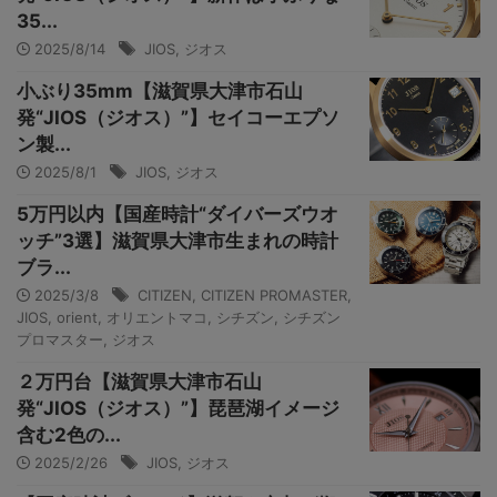
35...
2025/8/14
JIOS
,
ジオス
小ぶり35mm【滋賀県大津市石山
発“JIOS（ジオス）”】セイコーエプソ
ン製...
2025/8/1
JIOS
,
ジオス
5万円以内【国産時計“ダイバーズウオ
ッチ”3選】滋賀県大津市生まれの時計
ブラ...
2025/3/8
CITIZEN
,
CITIZEN PROMASTER
,
JIOS
,
orient
,
オリエントマコ
,
シチズン
,
シチズン
プロマスター
,
ジオス
２万円台【滋賀県大津市石山
発“JIOS（ジオス）”】琵琶湖イメージ
含む2色の...
2025/2/26
JIOS
,
ジオス