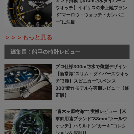
メント搭載【310m防水ダイバーズ
ウオッチ】イギリスの未上陸ブラン
ド“マーロウ・ウォッチ・カンパニ
ー”に注目
＞＞＞もっと見る
編集長：船平の時計レビュー
プロ仕様300m防水で薄型デザイン
【新常識“スリム・ダイバーズウオッ
チ”3種】スピニカー“スペンス
300”新作モデルを実機レビュー【修
正版】
“青木ヶ原樹海”で実機レビュー【米
軍御用達ブランド“38mm”ツールウ
オッチ】ハミルトン“カーキ”コレク
ションを深掘り