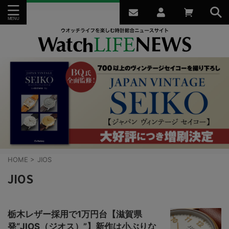
HOME
>
JIOS
JIOS
栃木レザー採用で1万円台【滋賀県
発“JIOS（ジオス）”】新作は小ぶりな