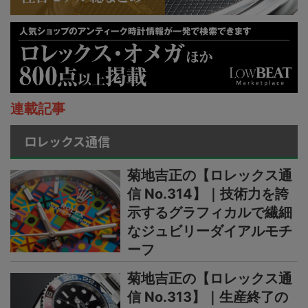
連載記事
ロレックス通信
菊地吉正の【ロレックス通
信 No.314】｜技術力を誇
示するグラフィカルで繊細
なジュビリーダイアルモチ
ーフ
菊地吉正の【ロレックス通
信 No.313】｜生産終了の