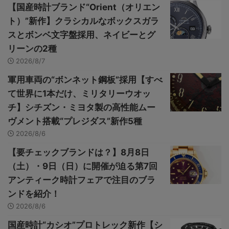
【国産時計ブランド“Orient（オリエン
ト）”新作】クラシカルなボックスガラ
スとボンベ文字盤採用、ネイビーとグ
リーンの2種
2026/8/7
軍用車両の“ボンネット鋼板”採用【すべ
て世界に1本だけ、ミリタリーウオッ
チ】シチズン・ミヨタ製の高性能ムー
ヴメント搭載“プレジダス”新作5種
2026/8/6
【要チェックブランドは？】8月8日
（土）・9日（日）に開催が迫る第7回
アンティーク時計フェアで注目のブラ
ンドを紹介！
2026/8/6
国産時計“カシオ”プロトレック新作【シ