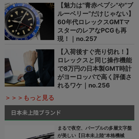
【魅力は“青赤ペプシ”や“ブ
ルーベリー”だけじゃない】
60年代ロレックスGMTマ
スターのレアなPCGも再
現！｜no.257
【入荷後すぐ売り切れ！】
ロレックスと同じ操作機能
で8万円の日本製GMT時計
がヨーロッパで高く評価さ
れるワケ｜no.256
＞＞＞もっと見る
日本未上陸ブランド
まるで夜空、パープルの多層文字盤
が美しい【日本未上陸“本格機械