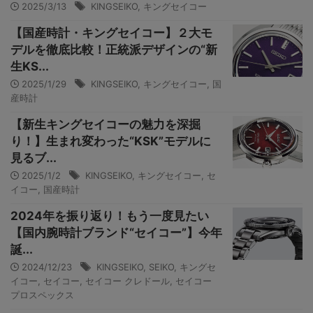
2025/3/13
KINGSEIKO
,
キングセイコー
【国産時計・キングセイコー】２大モ
デルを徹底比較！正統派デザインの“新
生KS...
2025/1/29
KINGSEIKO
,
キングセイコー
,
国
産時計
【新生キングセイコーの魅力を深掘
り！】生まれ変わった“KSK”モデルに
見るブ...
2025/1/2
KINGSEIKO
,
キングセイコー
,
セ
イコー
,
国産時計
2024年を振り返り！もう一度見たい
【国内腕時計ブランド“セイコー”】今年
誕...
2024/12/23
KINGSEIKO
,
SEIKO
,
キングセ
イコー
,
セイコー
,
セイコー クレドール
,
セイコー
プロスペックス