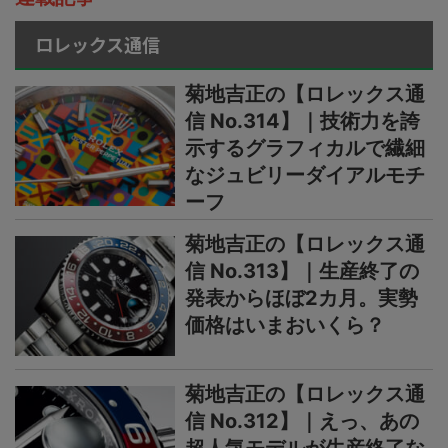
ロレックス通信
菊地吉正の【ロレックス通
信 No.314】｜技術力を誇
示するグラフィカルで繊細
なジュビリーダイアルモチ
ーフ
菊地吉正の【ロレックス通
信 No.313】｜生産終了の
発表からほぼ2カ月。実勢
価格はいまおいくら？
菊地吉正の【ロレックス通
信 No.312】｜えっ、あの