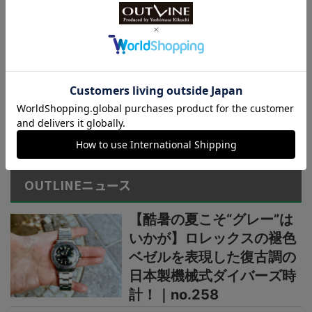
ンベルト仕様の新機軸
国産ブランド“カシオ”新作
【1万円以下の最新デジタ
ルウオッチ3種】薄型・軽
量スタイル（厚さ8.8mm、
重さ26g）、新コレクショ
ン“F-B100W”に注目
＞＞＞もっと見る
OUTLINEニュース
【酷暑の夏こそ“グレー”は
いかが】ロレックスの褪色
ベゼルを表現した復古調の
日本製機械式ダイバーズ時
計！｜no.258