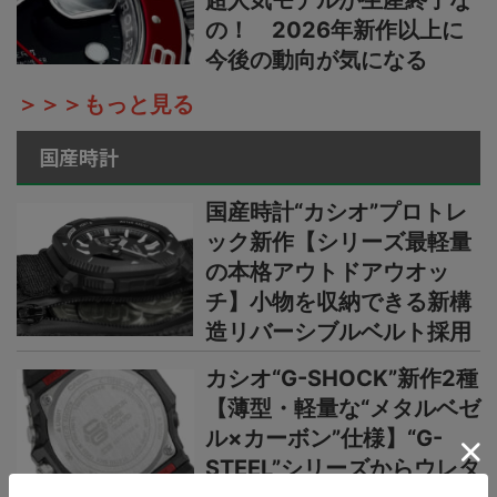
超人気モデルが生産終了な
の！ 2026年新作以上に
今後の動向が気になる
＞＞＞もっと見る
国産時計
国産時計“カシオ”プロトレ
ック新作【シリーズ最軽量
の本格アウトドアウオッ
チ】小物を収納できる新構
造リバーシブルベルト採用
カシオ“G-SHOCK”新作2種
【薄型・軽量な“メタルベゼ
ル×カーボン”仕様】“G-
STEEL”シリーズからウレタ