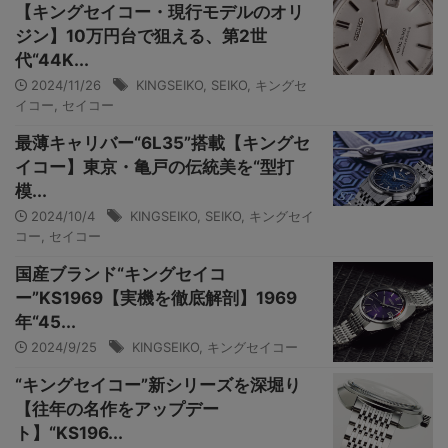
【キングセイコー・現行モデルのオリ
ジン】10万円台で狙える、第2世
代“44K...
2024/11/26
KINGSEIKO
,
SEIKO
,
キングセ
イコー
,
セイコー
最薄キャリバー“6L35”搭載【キングセ
イコー】東京・亀戸の伝統美を“型打
模...
2024/10/4
KINGSEIKO
,
SEIKO
,
キングセイ
コー
,
セイコー
国産ブランド“キングセイコ
ー”KS1969【実機を徹底解剖】1969
年“45...
2024/9/25
KINGSEIKO
,
キングセイコー
“キングセイコー”新シリーズを深堀り
【往年の名作をアップデー
ト】“KS196...