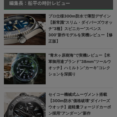
編集長：船平の時計レビュー
プロ仕様300m防水で薄型デザイン
【新常識“スリム・ダイバーズウオッ
チ”3種】スピニカー“スペンス
300”新作モデルを実機レビュー【修
正版】
“青木ヶ原樹海”で実機レビュー【米
軍御用達ブランド“38mm”ツールウ
オッチ】ハミルトン“カーキ”コレク
ションを深掘り
セイコー機械式ムーヴメント搭載
【300m防水“価格破壊”ダイバーズ
ウオッチ】超軽量フォージドカーボ
ン採用“アンダーン”新作