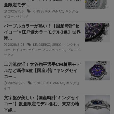
量限定モデ...
2025/11/3
KINGSEIKO
,
VANAC
,
キングセ
イコー
,
バナック
パープルカラーが熱い！【国産時計“セ
イコー”×江戸紫カラーモデル3選】世界
陸...
2025/8/21
KINGSEIKO
,
SEIKO
,
キングセイ
コー
,
セイコー
,
セイコー プロスペックス
,
プロスペ
ックス
二刀流復活！大谷翔平選手CM着用モデ
ルなど新作5種【国産時計“キングセイ
コー...
2025/6/25
KINGSEIKO
,
VANAC
,
キングセ
イコー
文字盤が美しい【国産時計“キングセイ
コー”】数量限定モデル含む、東京の地
平線...