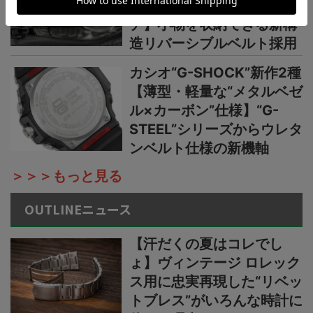
の本格アウトドアウオッ
チ】小物を収納できる新構
造リバーシブルベルト採用
カシオ“G-SHOCK”新作2種
【薄型・軽量な“メタルベゼ
ル×カーボン”仕様】“G-
STEEL”シリーズからウレタ
ンベルト仕様の新機軸
＞＞＞もっと見る
OUTLINEニュース
【汗だくの夏はコレでし
ょ】ヴィンテージ ロレック
ス用に忠実再現した“リベッ
トブレス”がいろんな時計に