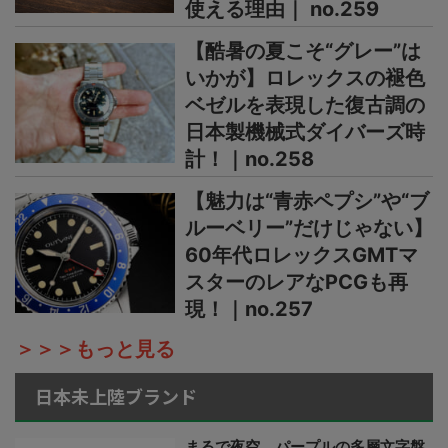
使える理由｜ no.259
【酷暑の夏こそ“グレー”は
いかが】ロレックスの褪色
ベゼルを表現した復古調の
日本製機械式ダイバーズ時
計！｜no.258
【魅力は“青赤ペプシ”や“ブ
ルーベリー”だけじゃない】
60年代ロレックスGMTマ
スターのレアなPCGも再
現！｜no.257
＞＞＞もっと見る
日本未上陸ブランド
まるで夜空、パープルの多層文字盤