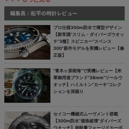
編集長：船平の時計レビュー
プロ仕様300m防水で薄型デザイン
【新常識“スリム・ダイバーズウオッ
チ”3種】スピニカー“スペンス
300”新作モデルを実機レビュー【修
正版】
“青木ヶ原樹海”で実機レビュー【米
軍御用達ブランド“38mm”ツールウ
オッチ】ハミルトン“カーキ”コレク
ションを深掘り
セイコー機械式ムーヴメント搭載
【300m防水“価格破壊”ダイバーズ
ウオッチ】超軽量フォージドカーボ