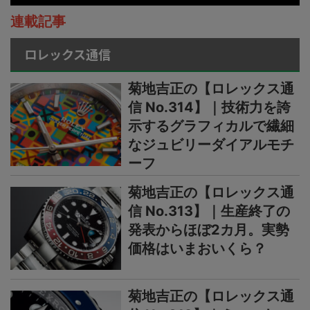
連載記事
ロレックス通信
菊地吉正の【ロレックス通
信 No.314】｜技術力を誇
示するグラフィカルで繊細
なジュビリーダイアルモチ
ーフ
菊地吉正の【ロレックス通
信 No.313】｜生産終了の
発表からほぼ2カ月。実勢
価格はいまおいくら？
菊地吉正の【ロレックス通