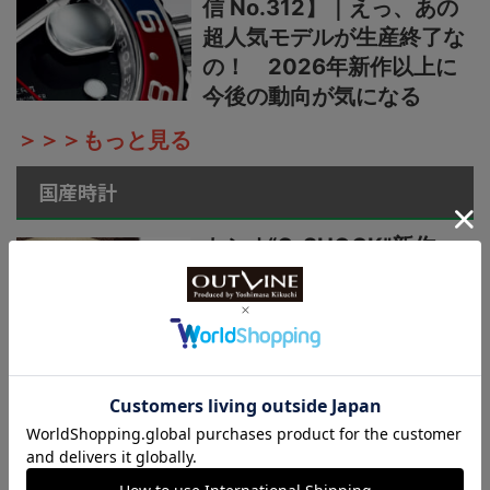
信 No.312】｜えっ、あの
超人気モデルが生産終了な
の！ 2026年新作以上に
今後の動向が気になる
＞＞＞もっと見る
国産時計
カシオ“G-SHOCK”新作
【“ライトイエローゴールド
×ブラウン”で3機種】黄金
の地平線をテーマにし
た“MASTER OF G”ニュー
カラーシリーズ
国産時計“カシオ”プロトレ
ック新作【シリーズ最軽量