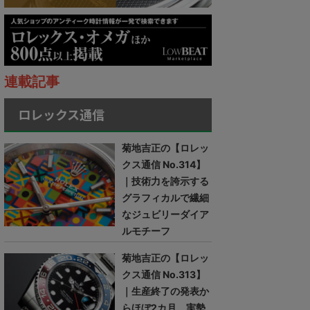
連載記事
ロレックス通信
菊地吉正の【ロレッ
クス通信 No.314】
｜技術力を誇示する
グラフィカルで繊細
なジュビリーダイア
ルモチーフ
菊地吉正の【ロレッ
クス通信 No.313】
｜生産終了の発表か
らほぼ2カ月。実勢