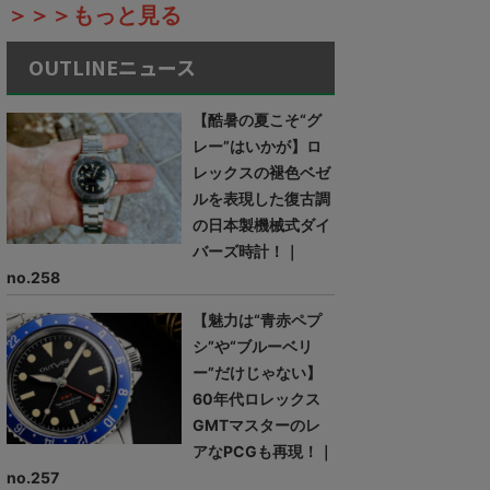
＞＞＞もっと見る
OUTLINEニュース
【酷暑の夏こそ“グ
レー”はいかが】ロ
レックスの褪色ベゼ
ルを表現した復古調
の日本製機械式ダイ
バーズ時計！｜
no.258
【魅力は“青赤ペプ
シ”や“ブルーベリ
ー”だけじゃない】
60年代ロレックス
GMTマスターのレ
アなPCGも再現！｜
no.257