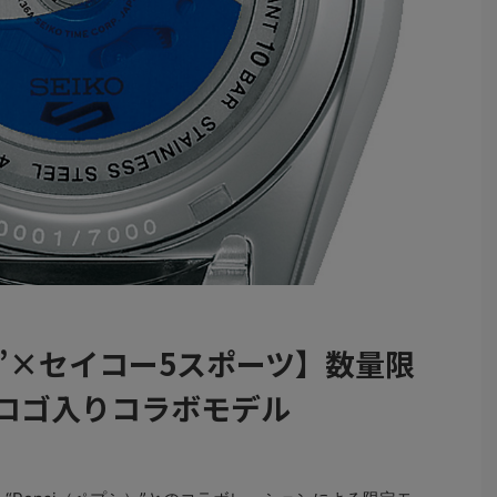
シ）”×セイコー5スポーツ】数量限
のロゴ入りコラボモデル