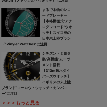
Watch（メトリカル・ウォッチ）”に注目
まるで本物のレコ
ードプレーヤー
【本格機械式“アナ
ログレコード”ウオ
ッチ】スイス発の
日本未上陸ブラン
ド“Vinyler Watches”に注目
シチズン・ミヨタ
製“高機能”ムーヴ
メント搭載
【310m防水ダイ
バーズウオッチ】
イギリスの未上陸
ブランド“マーロウ・ウォッチ・カンパニ
ー”に注目
＞＞＞もっと見る