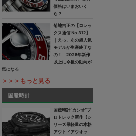
価格はいまおいく
ら？
菊地吉正の【ロレッ
クス通信 No.312】
｜えっ、あの超人気
モデルが生産終了な
の！ 2026年新作
以上に今後の動向が
気になる
＞＞＞もっと見る
国産時計
国産時計“カシオ”プ
ロトレック新作【シ
リーズ最軽量の本格
アウトドアウオッ