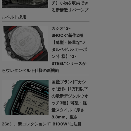
チ】小物を収納でき
る新構造リバーシブ
ルベルト採用
カシオ“G-
SHOCK”新作2種
【薄型・軽量な“メ
タルベゼル×カーボ
ン”仕様】“G-
STEEL”シリーズか
らウレタンベルト仕様の新機軸
国産ブランド“カシ
オ”新作【1万円以下
の最新デジタルウオ
ッチ3種】薄型・軽
量スタイル（厚さ
8.8mm、重さ
26g）、新コレクション“F-B100W”に注目