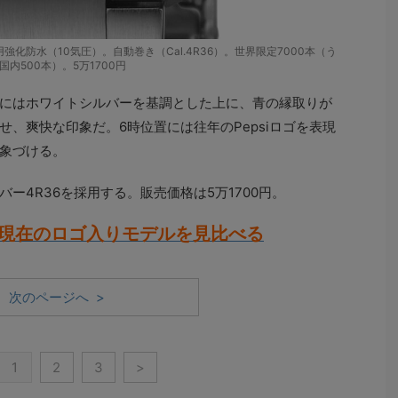
生活用強化防水（10気圧）。自動巻き（Cal.4R36）。世界限定7000本（う
国内500本）。5万1700円
盤にはホワイトシルバーを基調とした上に、青の縁取りが
、爽快な印象だ。6時位置には往年のPepsiロゴを表現
象づける。
ー4R36を採用する。販売価格は5万1700円。
と現在のロゴ入りモデルを見比べる
次のページへ >
1
2
3
>