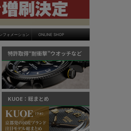
ンフォメーション
ONLINE SHOP
特許取得“耐衝撃”ウオッチなど
KUOE：総まとめ