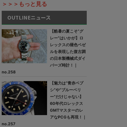
＞＞＞もっと見る
OUTLINEニュース
【酷暑の夏こそ“グ
レー”はいかが】ロ
レックスの褪色ベゼ
ルを表現した復古調
の日本製機械式ダイ
バーズ時計！｜
no.258
【魅力は“青赤ペプ
シ”や“ブルーベリ
ー”だけじゃない】
60年代ロレックス
GMTマスターのレ
アなPCGも再現！｜
no.257