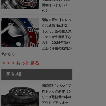
価格はいまおいく
ら？
菊地吉正の【ロレッ
クス通信 No.312】
｜えっ、あの超人気
モデルが生産終了な
の！ 2026年新作
以上に今後の動向が
気になる
＞＞＞もっと見る
国産時計
国産時計“カシオ”プ
ロトレック新作【シ
リーズ最軽量の本格
アウトドアウオッ