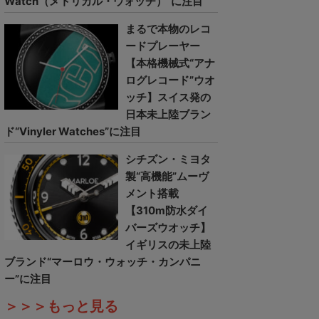
Watch（メトリカル・ウォッチ）”に注目
まるで本物のレコ
ードプレーヤー
【本格機械式“アナ
ログレコード”ウオ
ッチ】スイス発の
日本未上陸ブラン
ド“Vinyler Watches”に注目
シチズン・ミヨタ
製“高機能”ムーヴ
メント搭載
【310m防水ダイ
バーズウオッチ】
イギリスの未上陸
ブランド“マーロウ・ウォッチ・カンパニ
ー”に注目
＞＞＞もっと見る