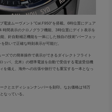
波ムーヴメント“Cal.F950”を搭載。6時位置にデュア
と24 時間表示のクロノグラフ機能、3時位置にデイト表示を
知機能、針⾃動補正機能を一体にした独自の技術“パーフェッ
レを防いで正確な時刻表示が可能だ。
リューズでの簡単操作で表示ができるダイレクトフライト
ーロッパ、北米）の標準電波を⾃動で受信する電波受信機
ィを備え、海外への出張や旅行でも重宝する一本となっ
マークとエディションナンバーを刻印。なお価格は18万
予定となっている。