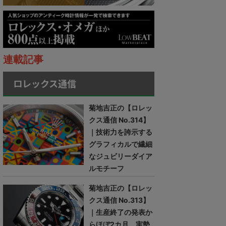
連載記事
ロレックス通信
菊地吉正の【ロレッ
クス通信 No.314】
｜技術力を誇示する
グラフィカルで繊細
なジュビリーダイア
ルモチーフ
菊地吉正の【ロレッ
クス通信 No.313】
｜生産終了の発表か
らほぼ2カ月。実勢