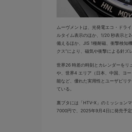
ムーヴメントは、光発電エコ・ドライブ電
ルタイム表⽰のほか、1/20 秒表示
備えるほか、JIS 1種耐磁、衝撃検
クス”により、磁気や衝撃による針ズ
世界26 時差の時刻とカレンダーを
や、世界4 エリア（日本、中国、ヨ
能など、優れた実用性とユーザビリテ
ている。
裏ブタには「HTV-X」のミッション
7000円で、2025年9月4⽇に発売