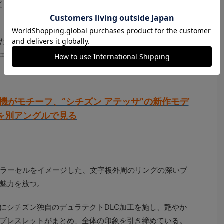
されていることが発表された。本作は、この旅立ちを記念した
たラメが輝くブラック文字板上に、「HTV-X」のボディ
エローゴールドの針とインデックスを配置している。
機がモチーフ、“シチズン アテッサ”の新作モデ
を別アングルで見る
ソーラーセルをイメージした、文字板外周のリングの深いブ
魅力を放つ。
にシチズン独自のデュラテクトDLC加工を施し、艶やか
ブレスレットがまとめ、全体の印象を引き締めている。