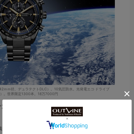
ウム（42ｍｍ径、デュラテクトDLC）。10気圧防水。光発電エコ‧ドライブ
00）。世界限定1300本。18万7000円
サ）
装置などの物資を運ぶために開発された「HTV-X」の打ち