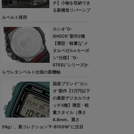
チ】小物を収納でき
る新構造リバーシブ
ルベルト採用
カシオ“G-
SHOCK”新作2種
【薄型・軽量な“メ
タルベゼル×カーボ
ン”仕様】“G-
STEEL”シリーズか
らウレタンベルト仕様の新機軸
国産ブランド“カシ
オ”新作【1万円以下
の最新デジタルウオ
ッチ3種】薄型・軽
量スタイル（厚さ
8.8mm、重さ
26g）、新コレクション“F-B100W”に注目