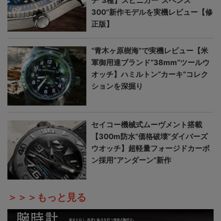
チ”3種】スピニカー“スペンス
300”新作モデルを実機レビュー【修
正版】
“青木ヶ原樹海”で実機レビュー【米
軍御用達ブランド“38mm”ツールウ
オッチ】ハミルトン“カーキ”コレク
ションを深掘り
セイコー機械式ムーヴメント搭載
【300m防水“価格破壊”ダイバーズ
ウオッチ】超軽量フォージドカーボ
ン採用“アンダーン”新作
＞＞＞もっと見る