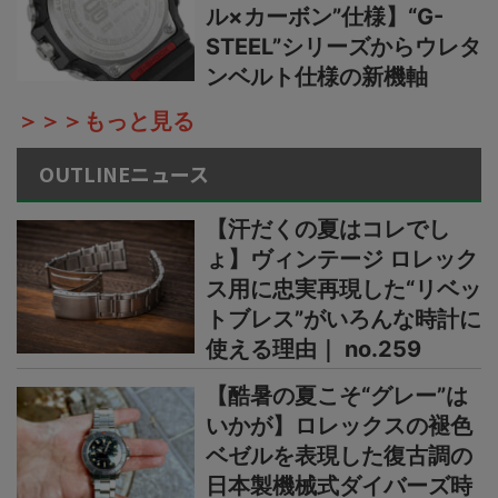
ル×カーボン”仕様】“G-
STEEL”シリーズからウレタ
ンベルト仕様の新機軸
＞＞＞もっと見る
OUTLINEニュース
【汗だくの夏はコレでし
ょ】ヴィンテージ ロレック
ス用に忠実再現した“リベッ
トブレス”がいろんな時計に
使える理由｜ no.259
【酷暑の夏こそ“グレー”は
いかが】ロレックスの褪色
ベゼルを表現した復古調の
日本製機械式ダイバーズ時