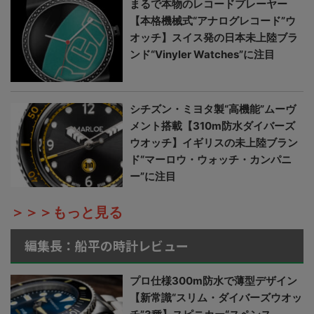
まるで本物のレコードプレーヤー
【本格機械式“アナログレコード”ウ
オッチ】スイス発の日本未上陸ブラ
ンド“Vinyler Watches”に注目
シチズン・ミヨタ製“高機能”ムーヴ
メント搭載【310m防水ダイバーズ
ウオッチ】イギリスの未上陸ブラン
ド“マーロウ・ウォッチ・カンパニ
ー”に注目
＞＞＞もっと見る
編集長：船平の時計レビュー
プロ仕様300m防水で薄型デザイン
【新常識“スリム・ダイバーズウオッ