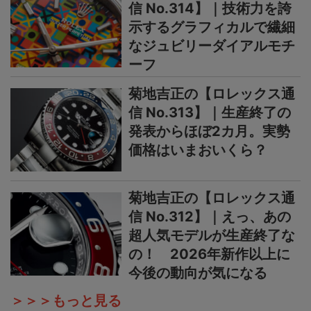
信 No.314】｜技術力を誇
示するグラフィカルで繊細
なジュビリーダイアルモチ
ーフ
菊地吉正の【ロレックス通
信 No.313】｜生産終了の
発表からほぼ2カ月。実勢
価格はいまおいくら？
菊地吉正の【ロレックス通
信 No.312】｜えっ、あの
超人気モデルが生産終了な
の！ 2026年新作以上に
今後の動向が気になる
＞＞＞もっと見る