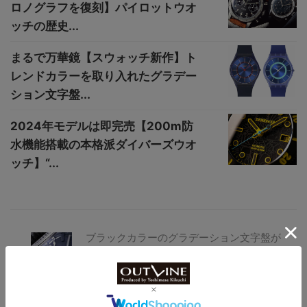
ロノグラフを復刻】パイロットウオ
ッチの歴史...
まるで万華鏡【スウォッチ新作】ト
レンドカラーを取り入れたグラデー
ション文字盤...
2024年モデルは即完売【200m防
水機能搭載の本格派ダイバーズウオ
ッチ】“...
ブラックカラーのグラデーション文字盤が
美しい【秋田県発“MINASE”20周年記念モ
デル】雪平に新作