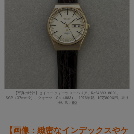
【写真の時計】セイコー クォーツ スーペリア。Ref.4883-8001。
SGP（37mm径）。クォーツ（Cal.4883）。1976年製。19万8000円。取り
扱い店／
BQ
【画像：緻密なインデックスやケ