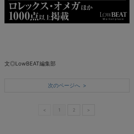
文◎LowBEAT編集部
次のページへ >
<
1
2
>