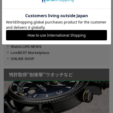
国産ブランド“シチズン アテッサ”限定モデ
ル【JAXAの 宇宙無人補給機モチーフ】“A
CT Line”ブラックチタンシリーズ新作
Watch LIFE NEWS
LowBEAT Marketplace
ONLINE SHOP
特許取得“耐衝撃”ウオッチなど