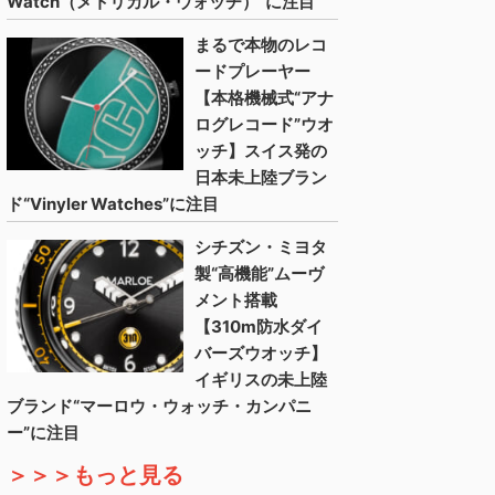
Watch（メトリカル・ウォッチ）”に注目
まるで本物のレコ
ードプレーヤー
【本格機械式“アナ
ログレコード”ウオ
ッチ】スイス発の
日本未上陸ブラン
ド“Vinyler Watches”に注目
シチズン・ミヨタ
製“高機能”ムーヴ
メント搭載
【310m防水ダイ
バーズウオッチ】
イギリスの未上陸
ブランド“マーロウ・ウォッチ・カンパニ
ー”に注目
＞＞＞もっと見る