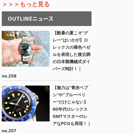
＞＞＞もっと見る
OUTLINEニュース
【酷暑の夏こそ“グ
レー”はいかが】ロ
レックスの褪色ベゼ
ルを表現した復古調
の日本製機械式ダイ
バーズ時計！｜
no.258
【魅力は“青赤ペプ
シ”や“ブルーベリ
ー”だけじゃない】
60年代ロレックス
GMTマスターのレ
アなPCGも再現！｜
no.257