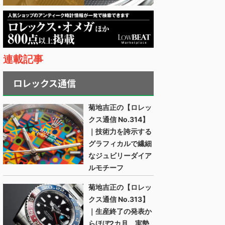
連載記事
ロレックス通信
菊地吉正の【ロレッ
クス通信 No.314】
｜技術力を誇示する
グラフィカルで繊細
なジュビリーダイア
ルモチーフ
菊地吉正の【ロレッ
クス通信 No.313】
｜生産終了の発表か
らほぼ2カ月。実勢