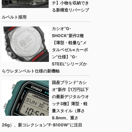
チ】小物を収納でき
る新構造リバーシブ
ルベルト採用
カシオ“G-
SHOCK”新作2種
【薄型・軽量な“メ
タルベゼル×カーボ
ン”仕様】“G-
STEEL”シリーズか
らウレタンベルト仕様の新機軸
国産ブランド“カシ
オ”新作【1万円以下
の最新デジタルウオ
ッチ3種】薄型・軽
量スタイル（厚さ
8.8mm、重さ
26g）、新コレクション“F-B100W”に注目