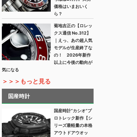
価格はいまおいく
ら？
菊地吉正の【ロレッ
クス通信 No.312】
｜えっ、あの超人気
モデルが生産終了な
の！ 2026年新作
以上に今後の動向が
気になる
＞＞＞もっと見る
国産時計
国産時計“カシオ”プ
ロトレック新作【シ
リーズ最軽量の本格
アウトドアウオッ