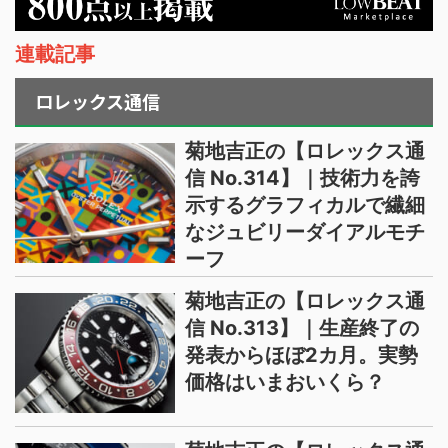
連載記事
ロレックス通信
菊地吉正の【ロレックス通
信 No.314】｜技術力を誇
示するグラフィカルで繊細
なジュビリーダイアルモチ
ーフ
菊地吉正の【ロレックス通
信 No.313】｜生産終了の
発表からほぼ2カ月。実勢
価格はいまおいくら？