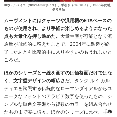
■ヴェルメイユ（30×24mmサイズ）。手巻き（Cal.78-1）。1980年代製。
参考商品
ムーヴメントにはクォーツや汎用機のETAベースの
ものが使用され、より手軽に楽しめるようになった
点も大衆化を押し進めた。
大量生産が可能となり流
通量が飛躍的に増えたことで、2004年に製造が終
了したあとも比較的手に入りやすいのもうれしいと
ころだ。
ほかのシリーズと一線を画すのは価格面だけではな
く、文字盤デザインの幅広さ
だ。タンク ルイ カル
ティエを踏襲する伝統的なローマンダイアルからユ
ニークなフォントのアラビア数字を使ったもの、シ
ンプルな単色文字盤から複数のカラーを組み合わせ
たものまで実に様々。ほかのシリーズに比べ、
手巻