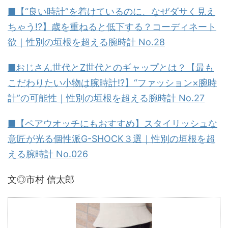
■【“良い時計”を着けているのに、なぜダサく見え
ちゃう!?】歳を重ねると低下する？コーディネート
欲｜性別の垣根を超える腕時計 No.28
■おじさん世代とZ世代とのギャップとは？【最も
こだわりたい小物は腕時計!?】“ファッション×腕時
計”の可能性｜性別の垣根を超える腕時計 No.27
■【ペアウオッチにもおすすめ】スタイリッシュな
意匠が光る個性派G-SHOCK３選｜性別の垣根を超
える腕時計 No.026
文◎市村 信太郎