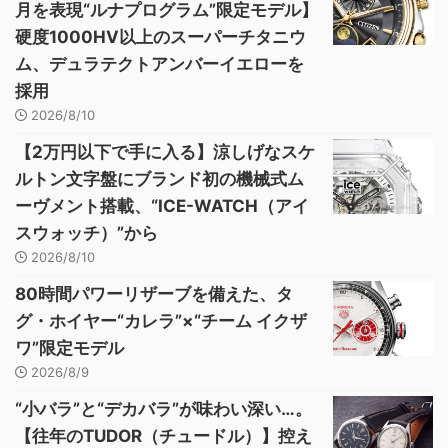
月を表現“ルナプログラム”限定モデル】
硬度1000HV以上のスーパーチタニウ
ム、デュラテクトアンバーイエローを
採用
2026/8/10
【2万円以下で手に入る】涼しげなスケ
ルトン文字盤にブランド初の機械式ム
ーヴメント搭載、“ICE-WATCH（アイ
スウォッチ）”から
2026/8/10
80時間パワーリザーブを備えた、タ
グ・ホイヤー“カレラ”×“チーム イクザ
ワ”限定モデル
2026/8/9
“小バラ”と“デカバラ”が味わい深い…。
【往年のTUDOR（チュードル）】控え