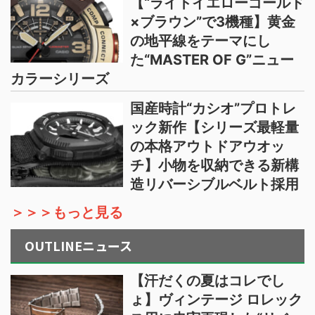
【“ライトイエローゴールド
×ブラウン”で3機種】黄金
の地平線をテーマにし
た“MASTER OF G”ニュー
カラーシリーズ
国産時計“カシオ”プロトレ
ック新作【シリーズ最軽量
の本格アウトドアウオッ
チ】小物を収納できる新構
造リバーシブルベルト採用
＞＞＞もっと見る
OUTLINEニュース
【汗だくの夏はコレでし
ょ】ヴィンテージ ロレック