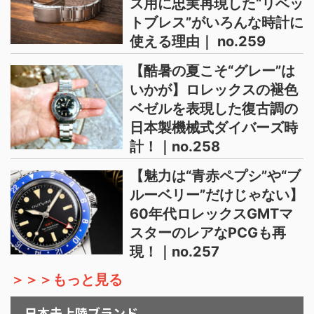
ス用に忠実再現した“リベッ
トブレス”がいろんな時計に
使える理由｜ no.259
【酷暑の夏こそ“グレー”は
いかが】ロレックスの褪色
ベゼルを表現した復古調の
日本製機械式ダイバーズ時
計！｜no.258
【魅力は“青赤ペプシ”や“ブ
ルーベリー”だけじゃない】
60年代ロレックスGMTマ
スターのレアなPCGも再
現！｜no.257
＞＞＞もっと見る
日本未上陸ブランド