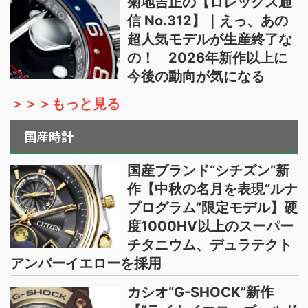
菊地吉正の【ロレックス通
信 No.312】｜えっ、あの
超人気モデルが生産終了な
の！ 2026年新作以上に
今後の動向が気になる
＞＞＞もっと見る
国産時計
国産ブランド“シチズン”新
作【中秋の名月を表現“ルナ
プログラム”限定モデル】硬
度1000HV以上のスーパー
チタニウム、デュラテクト
アンバーイエローを採用
カシオ“G-SHOCK”新作