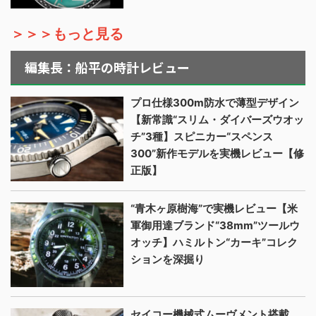
＞＞＞もっと見る
編集長：船平の時計レビュー
プロ仕様300m防水で薄型デザイン
【新常識“スリム・ダイバーズウオッ
チ”3種】スピニカー“スペンス
300”新作モデルを実機レビュー【修
正版】
“青木ヶ原樹海”で実機レビュー【米
軍御用達ブランド“38mm”ツールウ
オッチ】ハミルトン“カーキ”コレク
ションを深掘り
セイコー機械式ムーヴメント搭載