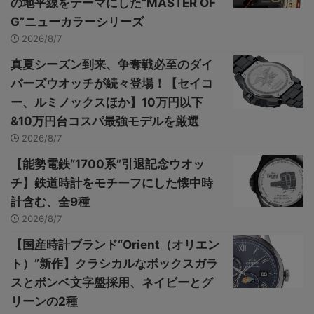
の地平線をテーマにした“MASTER OF
G”ニューカラーシリーズ
2026/8/7
真夏シーズン到来、争奪戦必至のダイ
バーズウオッチが続々登場！【セイコ
ー、ルミノックスほか】10万円以下
&10万円台コスパ最強モデルを厳選
2026/8/7
【能勢電鉄“1700系”引退記念ウオッ
チ】鉄道時計をモチーフにした懐中時
計含む、全9種
2026/8/7
【国産時計ブランド“Orient（オリエン
ト）”新作】クラシカルなボックスガラ
スとボンベ文字盤採用、ネイビーとグ
リーンの2種