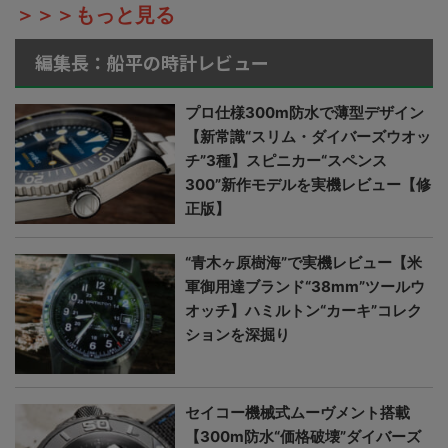
＞＞＞もっと見る
編集長：船平の時計レビュー
プロ仕様300m防水で薄型デザイン
【新常識“スリム・ダイバーズウオッ
チ”3種】スピニカー“スペンス
300”新作モデルを実機レビュー【修
正版】
“青木ヶ原樹海”で実機レビュー【米
軍御用達ブランド“38mm”ツールウ
オッチ】ハミルトン“カーキ”コレク
ションを深掘り
セイコー機械式ムーヴメント搭載
【300m防水“価格破壊”ダイバーズ