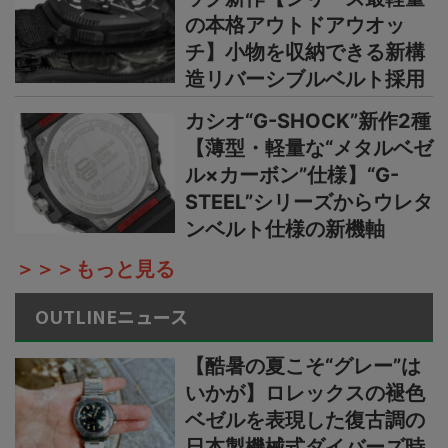
の本格アウトドアウオッ
チ】小物を収納できる新構
造リバーシブルベルト採用
カシオ“G-SHOCK”新作2種
【薄型・軽量な“メタルベゼ
ル×カーボン”仕様】“G-
STEEL”シリーズからウレタ
ンベルト仕様の新機軸
＞＞＞もっと見る
OUTLINEニュース
【酷暑の夏こそ“グレー”は
いかが】ロレックスの褪色
ベゼルを表現した復古調の
日本製機械式ダイバーズ時