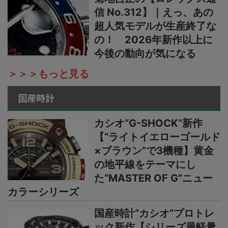
信 No.312】｜えっ、あの
超人気モデルが生産終了な
の！ 2026年新作以上に
今後の動向が気になる
＞＞＞もっと見る
国産時計
カシオ“G-SHOCK”新作
【“ライトイエローゴールド
×ブラウン”で3機種】黄金
の地平線をテーマにし
た“MASTER OF G”ニュー
カラーシリーズ
国産時計“カシオ”プロトレ
ック新作【シリーズ最軽量