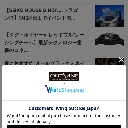
【SEIKO HOUSE GINZAにドラゴ
ン!?】1月24日までイベント開...
【タグ・ホイヤー×“レッドブル”レー
シングチーム】最新テクノロジー搭
載のコネ...
夏におすすめ“オールブラック × ネイ
ビー”など、日本限定モデル全5種
【八角...
【高級家具の木目のような文字盤が
美しい】ジュエラーならではの繊細
なデザインが...