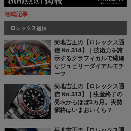
連載記事
ロレックス通信
菊地吉正の【ロレックス通
信 No.314】｜技術力を誇
示するグラフィカルで繊細
なジュビリーダイアルモチ
ーフ
菊地吉正の【ロレックス通
信 No.313】｜生産終了の
発表からほぼ2カ月。実勢
価格はいまおいくら？
菊地吉正の【ロレックス通