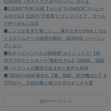
EUROPE（ボストークヨーロッパ）”から】
■2026年“午年”仕様【カシオ“G-SHOCK”スペシャ
ルモデル】伝説の“千里馬”にインスパイア、ゴール
ドIPベゼルに注目
■シンプルすぎて美しい…。薄さわずか7mm！ウル
トラスリムケース採用の新作、BERING（ベーリン
グ）から
■米ネイビーシールズ御用達“ルミノックス”【初
代“F-117ナイトホーク”復刻モデル】1999年、戦闘
機パイロットの要請で生まれた名作を再現
■“SEIKO×ANA”新作も【車、国鉄、航空機ほか】５
万円台〜、注目の乗り物コラボウオッチ４選
次のページへ >