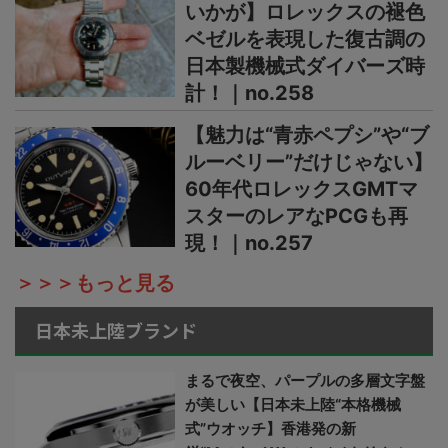
いかが】ロレックスの褪色
ベゼルを表現した復古調の
日本製機械式ダイバーズ時
計！｜no.258
【魅力は“青赤ペプシ”や“ブ
ルーベリー”だけじゃない】
60年代ロレックスGMTマ
スターのレアなPCGも再
現！｜no.257
＞＞＞もっと見る
日本未上陸ブランド
まるで夜空、パープルの多層文字盤
が美しい【日本未上陸“本格機械
式”ウオッチ】香港発の新