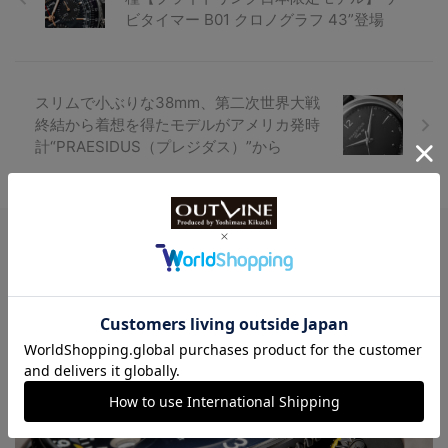
ビタイマー B01 クロノグラフ 43”登場
スリムで小ぶりな38mm、第二次世界大戦
終結から着想を得たモデルがアメリカ発時
計“PRAESIDUS（プレジダス）”から
Watch LIFE NEWS
LowBEAT Marketplace
ONLINE SHOP
特許取得“耐衝撃”ウオッチなど