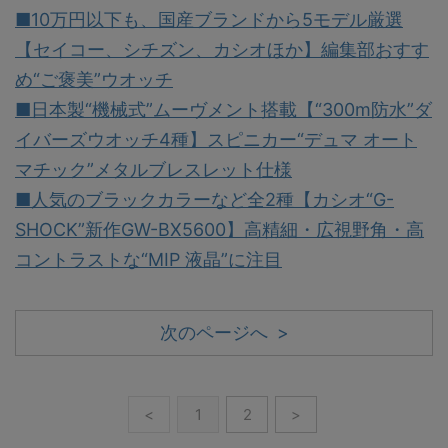
■10万円以下も、国産ブランドから5モデル厳選
【セイコー、シチズン、カシオほか】編集部おすす
め“ご褒美”ウオッチ
■日本製“機械式”ムーヴメント搭載【“300m防水”ダ
イバーズウオッチ4種】スピニカー“デュマ オート
マチック”メタルブレスレット仕様
■人気のブラックカラーなど全2種【カシオ“G-
SHOCK”新作GW-BX5600】高精細・広視野角・高
コントラストな“MIP 液晶”に注目
次のページへ >
<
1
2
>