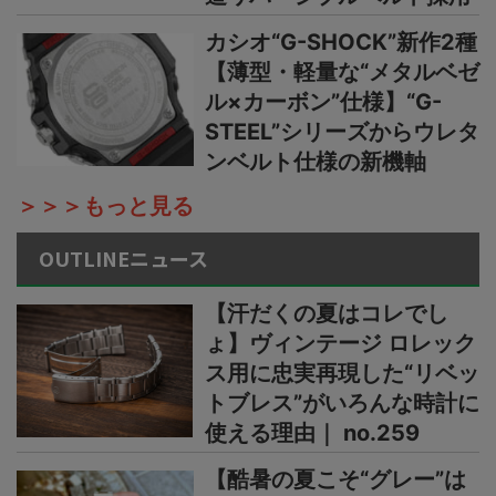
カシオ“G-SHOCK”新作2種
【薄型・軽量な“メタルベゼ
ル×カーボン”仕様】“G-
STEEL”シリーズからウレタ
ンベルト仕様の新機軸
＞＞＞もっと見る
OUTLINEニュース
【汗だくの夏はコレでし
ょ】ヴィンテージ ロレック
ス用に忠実再現した“リベッ
トブレス”がいろんな時計に
使える理由｜ no.259
【酷暑の夏こそ“グレー”は