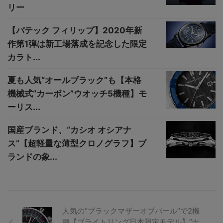
リー
【パテック フィリップ】2020年新
作第1弾は新工場落成を記念した限定
カラト...
夏も人気“オールブラック”も【本格
機械式“カーボン”ウオッチ5機種】モ
ーリス...
国産ブランド、“カシオ オシアナ
ス”【超軽量な薄型クロノグラフ】ブ
ランドの象...
人気の“ブラックマザーオブパール”で2機
種【ブライトリング日本限定モデル】“ナ