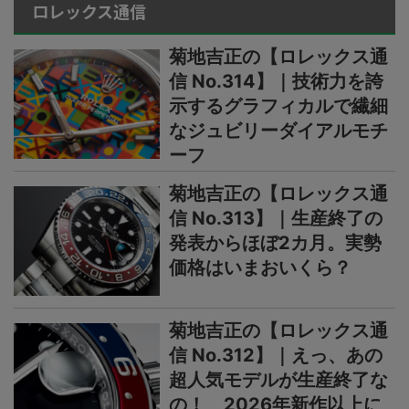
ロレックス通信
菊地吉正の【ロレックス通
信 No.314】｜技術力を誇
示するグラフィカルで繊細
なジュビリーダイアルモチ
ーフ
菊地吉正の【ロレックス通
信 No.313】｜生産終了の
発表からほぼ2カ月。実勢
価格はいまおいくら？
菊地吉正の【ロレックス通
信 No.312】｜えっ、あの
超人気モデルが生産終了な
の！ 2026年新作以上に