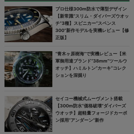
プロ仕様300m防水で薄型デザイン
【新常識“スリム・ダイバーズウオッ
チ”3種】スピニカー“スペンス
300”新作モデルを実機レビュー【修
正版】
“青木ヶ原樹海”で実機レビュー【米
軍御用達ブランド“38mm”ツールウ
オッチ】ハミルトン“カーキ”コレク
ションを深掘り
セイコー機械式ムーヴメント搭載
【300m防水“価格破壊”ダイバーズ
ウオッチ】超軽量フォージドカーボ
ン採用“アンダーン”新作