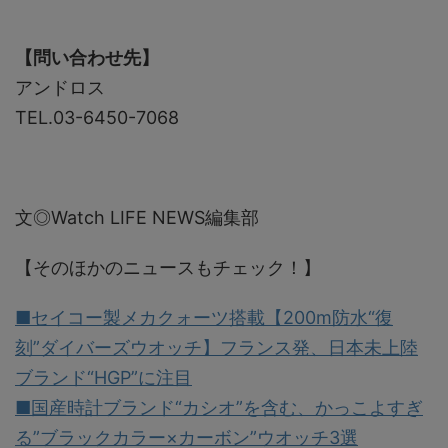
【問い合わせ先】
アンドロス
TEL.03-6450-7068
文◎Watch LIFE NEWS編集部
【そのほかのニュースもチェック！】
■セイコー製メカクォーツ搭載【200m防水“復
刻”ダイバーズウオッチ】フランス発、日本未上陸
ブランド“HGP”に注目
■国産時計ブランド“カシオ”を含む、かっこよすぎ
る”ブラックカラー×カーボン”ウオッチ3選