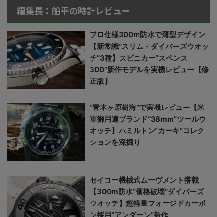
編集長：船平の時計レビュー
プロ仕様300m防水で薄型デザイン
【新常識“スリム・ダイバーズウオッ
チ”3種】スピニカー“スペンス
300”新作モデルを実機レビュー【修
正版】
“青木ヶ原樹海”で実機レビュー【米
軍御用達ブランド“38mm”ツールウ
オッチ】ハミルトン“カーキ”コレク
ションを深掘り
セイコー機械式ムーヴメント搭載
【300m防水“価格破壊”ダイバーズ
ウオッチ】超軽量フォージドカーボ
ン採用“アンダーン”新作