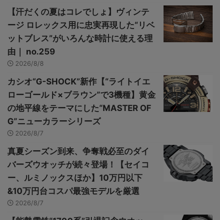
【汗だくの夏はコレでしょ】ヴィンテ
ージ ロレックス用に忠実再現した“リベ
ットブレス”がいろんな時計に使える理
由｜ no.259
2026/8/8
カシオ“G-SHOCK”新作【“ライトイエ
ローゴールド×ブラウン”で3機種】黄金
の地平線をテーマにした“MASTER OF
G”ニューカラーシリーズ
2026/8/7
真夏シーズン到来、争奪戦必至のダイ
バーズウオッチが続々登場！【セイコ
ー、ルミノックスほか】10万円以下
&10万円台コスパ最強モデルを厳選
2026/8/7