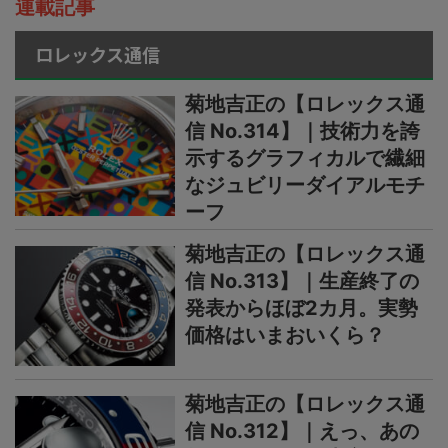
連載記事
ロレックス通信
菊地吉正の【ロレックス通
信 No.314】｜技術力を誇
示するグラフィカルで繊細
なジュビリーダイアルモチ
ーフ
菊地吉正の【ロレックス通
信 No.313】｜生産終了の
発表からほぼ2カ月。実勢
価格はいまおいくら？
菊地吉正の【ロレックス通
信 No.312】｜えっ、あの