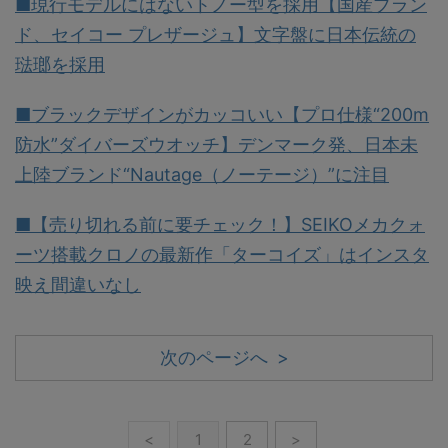
■現行モデルにはないトノー型を採用【国産ブラン
ド、セイコー プレザージュ】文字盤に日本伝統の
琺瑯を採用
■ブラックデザインがカッコいい【プロ仕様“200m
防水”ダイバーズウオッチ】デンマーク発、日本未
上陸ブランド“Nautage（ノーテージ）”に注目
■【売り切れる前に要チェック！】SEIKOメカクォ
ーツ搭載クロノの最新作「ターコイズ」はインスタ
映え間違いなし
次のページへ >
<
1
2
>