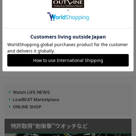
セット、ウオッチ＆チャームの 2WAYスタ
イル
菊地吉正の【ロレックス通信 No.309】｜
「またか！」昨年に引き続き4年連続の元
日定価改定。4年間でどれだけ上がった
の？
Watch LIFE NEWS
LowBEAT Marketplace
ONLINE SHOP
特許取得“耐衝撃”ウオッチなど