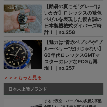
【酷暑の夏こそ“グレー”は
いかが】ロレックスの褪色
ベゼルを表現した復古調の
日本製機械式ダイバーズ時
計！｜no.258
【魅力は“青赤ペプシ”や“ブ
ルーベリー”だけじゃない】
60年代ロレックスGMTマ
スターのレアなPCGも再
現！｜no.257
＞＞＞もっと見る
日本未上陸ブランド
まるで夜空、パープルの多層文字盤
が美しい【日本未上陸“本格機械