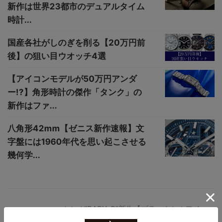
新作は世界23都市のデュアルタイム
時計...
国産各社がしのぎを削る【20万円前
後】の狙い目ウオッチ4選
【アイコンモデルが50万円アンダ
ー!?】角形時計の傑作「タンク」の
新作はファ...
八角形42mm【ゼニス新作速報】文
字盤には1960年代を思い起こさせる
幾何学...
カシオ“BABY-G”新作【ブラックとホワイ
トの新色が登場】ハート型時計ホルダーに