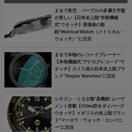
まるで夜空、パープルの多層文字盤
が美しい【日本未上陸“本格機械
式”ウオッチ】香港発の新
鋭“Metrical Watch（メトリカル・
ウォッチ）”に注目
まるで本物のレコードプレーヤー
【本格機械式“アナログレコード”ウ
オッチ】スイス発の日本未上陸ブラ
ンド“Vinyler Watches”に注目
シチズン・ミヨタ製“高機能”ムーヴ
メント搭載【310m防水ダイバーズ
ウオッチ】イギリスの未上陸ブラン
ド“マーロウ・ウォッチ・カンパニ
ー”に注目