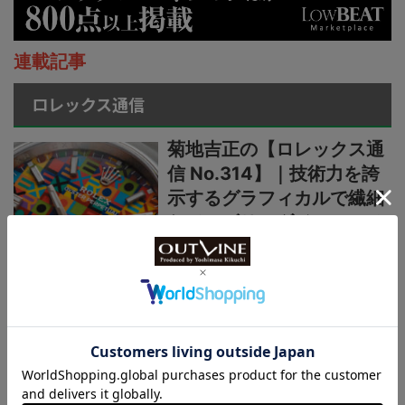
連載記事
ロレックス通信
菊地吉正の【ロレックス通
信 No.314】｜技術力を誇
示するグラフィカルで繊細
なジュビリーダイアルモチ
ーフ
菊地吉正の【ロレックス通
信 No.313】｜生産終了の
発表からほぼ2カ月。実勢
価格はいまおいくら？