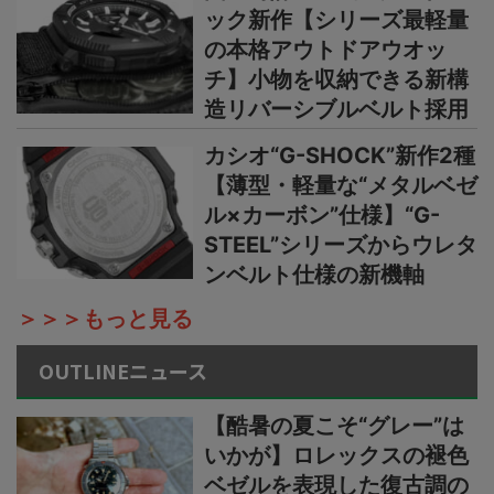
ック新作【シリーズ最軽量
の本格アウトドアウオッ
チ】小物を収納できる新構
造リバーシブルベルト採用
カシオ“G-SHOCK”新作2種
【薄型・軽量な“メタルベゼ
ル×カーボン”仕様】“G-
STEEL”シリーズからウレタ
ンベルト仕様の新機軸
＞＞＞もっと見る
OUTLINEニュース
【酷暑の夏こそ“グレー”は
いかが】ロレックスの褪色
ベゼルを表現した復古調の