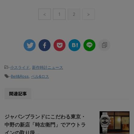
<
1
2
>
-
小スライド
,
新作時計ニュース
-
Bell&Ross
,
ベル&ロス
関連記事
ジャパンブランドにこだわる東京・
中野の新店「時左衛門」でアウトラ
インの取り扱...