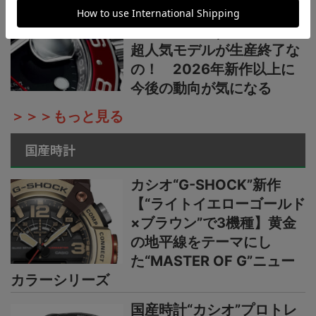
菊地吉正の【ロレックス通
信 No.312】｜えっ、あの
超人気モデルが生産終了な
の！ 2026年新作以上に
今後の動向が気になる
＞＞＞もっと見る
国産時計
カシオ“G-SHOCK”新作
【“ライトイエローゴールド
×ブラウン”で3機種】黄金
の地平線をテーマにし
た“MASTER OF G”ニュー
カラーシリーズ
国産時計“カシオ”プロトレ