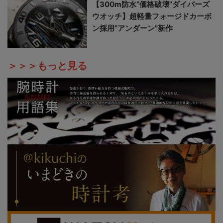
【300m防水“価格破壊”ダイバーズ
ウオッチ】超軽量フォージドカーボ
ン採用“アンダーン”新作
＞＞＞もっと見る