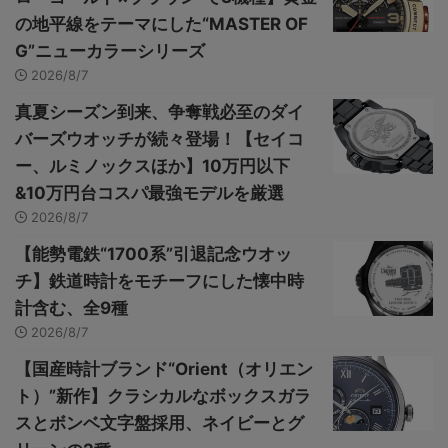
の地平線をテーマにした“MASTER OF
G”ニューカラーシリーズ
2026/8/7
真夏シーズン到来、争奪戦必至のダイ
バーズウオッチが続々登場！【セイコ
ー、ルミノックスほか】10万円以下
&10万円台コスパ最強モデルを厳選
2026/8/7
【能勢電鉄“1700系”引退記念ウオッ
チ】鉄道時計をモチーフにした懐中時
計含む、全9種
2026/8/7
【国産時計ブランド“Orient（オリエン
ト）”新作】クラシカルなボックスガラ
スとボンベ文字盤採用、ネイビーとグ