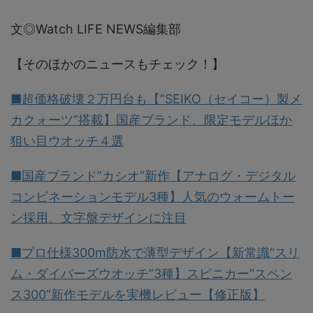
文◎Watch LIFE NEWS編集部
【そのほかのニュースもチェック！】
■超価格破壊２万円台も【“SEIKO（セイコー）製メ
カクォーツ”搭載】国産ブランド、限定モデルほか
狙い目ウオッチ４選
■国産ブランド“カシオ”新作【アナログ・デジタル
コンビネーションモデル3種】人気のウォームトー
ン採用、文字盤デザインに注目
■プロ仕様300m防水で薄型デザイン【新常識“スリ
ム・ダイバーズウオッチ”3種】スピニカー“スペン
ス300”新作モデルを実機レビュー【修正版】