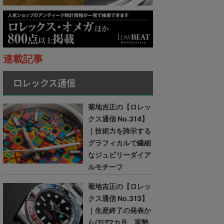
連載記事
ロレックス通信
菊地吉正の【ロレッ
クス通信 No.314】
｜技術力を誇示する
グラフィカルで繊細
なジュビリーダイア
ルモチーフ
菊地吉正の【ロレッ
クス通信 No.313】
｜生産終了の発表か
らほぼ2カ月。実勢