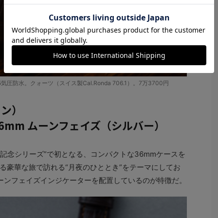
。5気圧防水。クォーツ（スイス製Cal.Ronda 706.1）。7万3700円
リン）
36mm ムーンフェイズ（シルバー）
年記念シリーズ”で初となる、コンパクトな36mmケースを
る豪華な旅で訪れる“月夜のひととき”をテーマにしてお
ーンフェイズインジケーターを配置しているのが特徴だ。