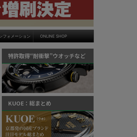
ンフォメーション
ONLINE SHOP
特許取得“耐衝撃”ウオッチなど
KUOE：総まとめ