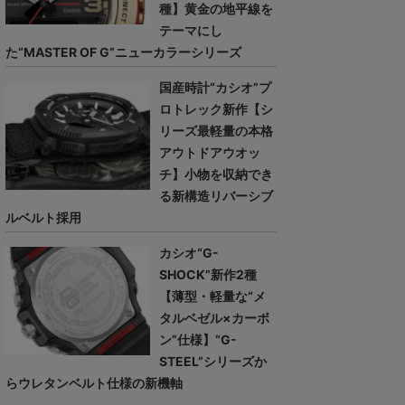
種】黄金の地平線を
テーマにし
た“MASTER OF G”ニューカラーシリーズ
国産時計“カシオ”プ
ロトレック新作【シ
リーズ最軽量の本格
アウトドアウオッ
チ】小物を収納でき
る新構造リバーシブ
ルベルト採用
カシオ“G-
SHOCK”新作2種
【薄型・軽量な“メ
タルベゼル×カーボ
ン”仕様】“G-
STEEL”シリーズか
らウレタンベルト仕様の新機軸