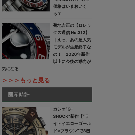
価格はいまおいく
ら？
菊地吉正の【ロレッ
クス通信 No.312】
｜えっ、あの超人気
モデルが生産終了な
の！ 2026年新作
以上に今後の動向が
気になる
＞＞＞もっと見る
国産時計
カシオ“G-
SHOCK”新作【“ラ
イトイエローゴール
ド×ブラウン”で3機