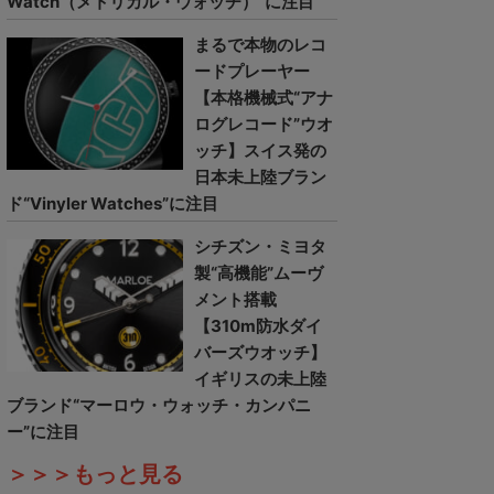
Watch（メトリカル・ウォッチ）”に注目
まるで本物のレコ
ードプレーヤー
【本格機械式“アナ
ログレコード”ウオ
ッチ】スイス発の
日本未上陸ブラン
ド“Vinyler Watches”に注目
シチズン・ミヨタ
製“高機能”ムーヴ
メント搭載
【310m防水ダイ
バーズウオッチ】
イギリスの未上陸
ブランド“マーロウ・ウォッチ・カンパニ
ー”に注目
＞＞＞もっと見る