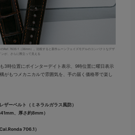
新作のRef. 7635-1（36mm）。比較すると新作ムーンフェイズモデルのコンパクトなデザ
インが、さらに際立って見える
も3時位置にポインターデイト表示、9時位置に曜日表示
構がもつメカニカルで雰囲気を、手の届く価格帯で楽し
レザーベルト（ミネラルガラス風防）
41mm、厚さ約8mm）
Ronda 706.1）