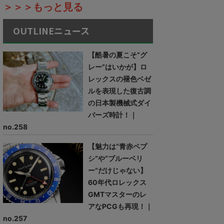
＞＞＞もっと見る
OUTLINEニュース
【酷暑の夏こそ“グ
レー”はいかが】ロ
レックスの褪色ベゼ
ルを表現した復古調
の日本製機械式ダイ
バーズ時計！｜
no.258
【魅力は“青赤ペプ
シ”や“ブルーベリ
ー”だけじゃない】
60年代ロレックス
GMTマスターのレ
アなPCGも再現！｜
no.257