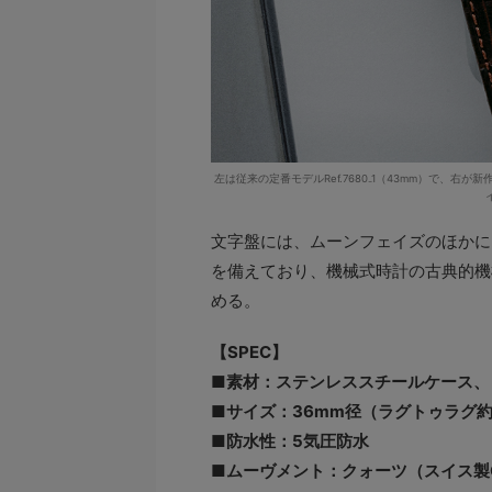
左は従来の定番モデルRef.7680₋1（43mm）で、右が
文字盤には、ムーンフェイズのほかに
を備えており、機械式時計の古典的機
める。
【SPEC】
■素材：ステンレススチールケース、
■サイズ：36mm径（ラグトゥラグ約
■防水性：5気圧防水
■ムーヴメント：クォーツ（スイス製Cal.