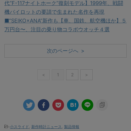
代“F-117ナイトホーク”復刻モデル】1999年、戦闘
機パイロットの要請で生まれた名作を再現
■“SEIKO×ANA”新作も【車、国鉄、航空機ほか】５
万円台〜、注目の乗り物コラボウオッチ４選
次のページへ >
<
1
2
>
-
小スライド
,
新作時計ニュース
,
製品情報