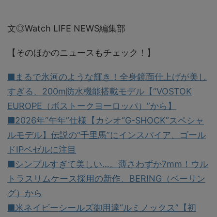
文◎Watch LIFE NEWS編集部
【そのほかのニュースもチェック！】
■まるで氷河のような輝き！全身鏡面仕上げが美し
すぎる、200m防水機能搭載モデル【“VOSTOK
EUROPE（ボストークヨーロッパ）”から】
■2026年“午年”仕様【カシオ“G-SHOCK”スペシャ
ルモデル】伝説の“千里馬”にインスパイア、ゴール
ドIPベゼルに注目
■シンプルすぎて美しい…。薄さわずか7mm！ウル
トラスリムケース採用の新作、BERING（ベーリン
グ）から
■米ネイビーシールズ御用達“ルミノックス”【初