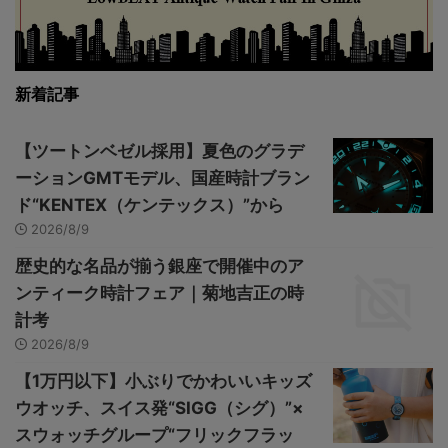
新着記事
【ツートンベゼル採用】夏色のグラデ
ーションGMTモデル、国産時計ブラン
ド“KENTEX（ケンテックス）”から
2026/8/9
歴史的な名品が揃う銀座で開催中のア
ンティーク時計フェア｜菊地吉正の時
計考
2026/8/9
【1万円以下】小ぶりでかわいいキッズ
ウオッチ、スイス発“SIGG（シグ）”×
スウォッチグループ“フリックフラッ