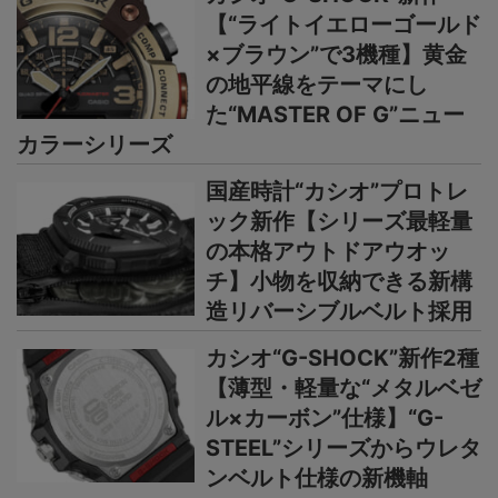
【“ライトイエローゴールド
×ブラウン”で3機種】黄金
の地平線をテーマにし
た“MASTER OF G”ニュー
カラーシリーズ
国産時計“カシオ”プロトレ
ック新作【シリーズ最軽量
の本格アウトドアウオッ
チ】小物を収納できる新構
造リバーシブルベルト採用
カシオ“G-SHOCK”新作2種
【薄型・軽量な“メタルベゼ
ル×カーボン”仕様】“G-
STEEL”シリーズからウレタ
ンベルト仕様の新機軸