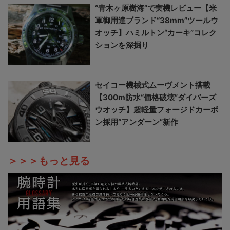
“青木ヶ原樹海”で実機レビュー【米
軍御用達ブランド“38mm”ツールウ
オッチ】ハミルトン“カーキ”コレク
ションを深掘り
セイコー機械式ムーヴメント搭載
【300m防水“価格破壊”ダイバーズ
ウオッチ】超軽量フォージドカーボ
ン採用“アンダーン”新作
＞＞＞もっと見る