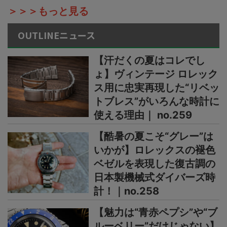
＞＞＞もっと見る
OUTLINEニュース
【汗だくの夏はコレでし
ょ】ヴィンテージ ロレック
ス用に忠実再現した“リベッ
トブレス”がいろんな時計に
使える理由｜ no.259
【酷暑の夏こそ“グレー”は
いかが】ロレックスの褪色
ベゼルを表現した復古調の
日本製機械式ダイバーズ時
計！｜no.258
【魅力は“青赤ペプシ”や“ブ
ルーベリー”だけじゃない】