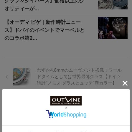
グラフ＆ダイバーズ】価格以上のク
オリティーが...
【オーデマ ピゲ｜新作時計ニュー
ス】ドバイのイベントでマーベルと
のコラボ第2...
わずか4.8mmのムーヴメント搭載！ワール
ドタイムとしては世界最薄クラス【ドイツ
時計“ノモス グラスヒュッテ”新カラー】
サーモンピンクの文字盤に八重桜をデザイ
ン【国産時計ブランド“セイコー”新作】同
時発売の“セイコー ルキア”桜モチーフモデ
ルにも注目