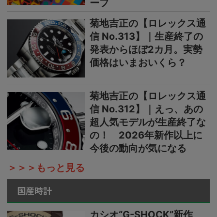
ーフ
菊地吉正の【ロレックス通
信 No.313】｜生産終了の
発表からほぼ2カ月。実勢
価格はいまおいくら？
菊地吉正の【ロレックス通
信 No.312】｜えっ、あの
超人気モデルが生産終了な
の！ 2026年新作以上に
今後の動向が気になる
＞＞＞もっと見る
国産時計
カシオ“G-SHOCK”新作