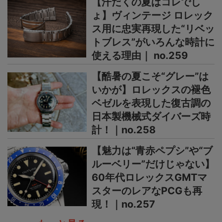
【汗だくの夏はコレでし
ょ】ヴィンテージ ロレック
ス用に忠実再現した“リベッ
トブレス”がいろんな時計に
使える理由｜ no.259
【酷暑の夏こそ“グレー”は
いかが】ロレックスの褪色
ベゼルを表現した復古調の
日本製機械式ダイバーズ時
計！｜no.258
【魅力は“青赤ペプシ”や“ブ
ルーベリー”だけじゃない】
60年代ロレックスGMTマ
スターのレアなPCGも再
現！｜no.257