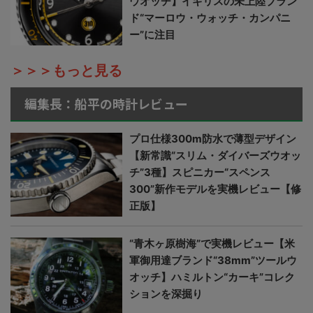
ウオッチ】イギリスの未上陸ブラン
ド“マーロウ・ウォッチ・カンパニ
ー”に注目
＞＞＞もっと見る
編集長：船平の時計レビュー
プロ仕様300m防水で薄型デザイン
【新常識“スリム・ダイバーズウオッ
チ”3種】スピニカー“スペンス
300”新作モデルを実機レビュー【修
正版】
“青木ヶ原樹海”で実機レビュー【米
軍御用達ブランド“38mm”ツールウ
オッチ】ハミルトン“カーキ”コレク
ションを深掘り