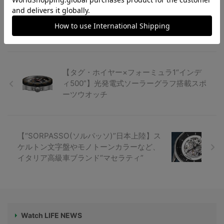
ウンデーション”】海洋環境保護に
も...
【タグ・ホイヤー×フォーミュラ1“インデ
ィ500”】光発電式ソーラーグラフ搭載スポ
ーツウオッチ
【“SORPASSO(ソルパッソ)”日本上陸】ス
ケルトン文字盤やモノトーンカラーなど、
イタリア高級車ブランド“マセラティ”
Watch LIFE NEWS