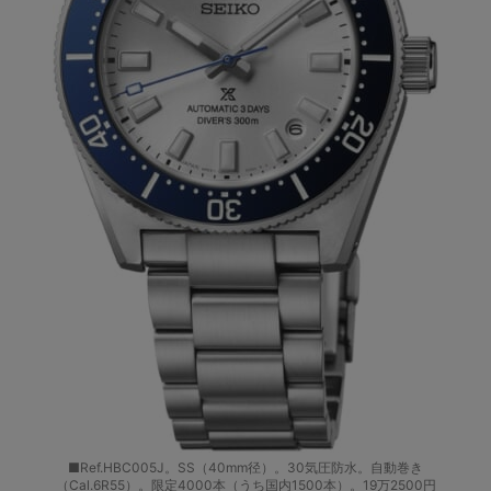
■Ref.HBC005J。SS（40mm径）。30気圧防水。自動巻き
（Cal.6R55）。限定4000本（うち国内1500本）。19万2500円