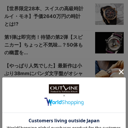
【世界限定28本、スイスの高級時計
ルイ・モネ】予価2640万円の時計
とは!?
第1弾は即完売！待望の第2弾【スピ
ニカー】ちょっと不気味…？50体も
の幽霊を...
【やっぱり人気でした】最新作は小
ぶり38mmにパンダ文字盤がオシャ
レに決まる...
70年代ドライバーズウオッチの名作
が日本上陸【“AMIDA（アミダ）”デ
ジト...
【“G-SHOCK × サーフライダーファ