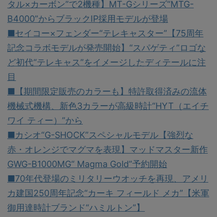
タル×カーボン”で2機種】MT-Gシリーズ“MTG-
B4000”からブラックIP採用モデルが登場
■セイコー×フェンダー“テレキャスター”【75周年
記念コラボモデルが発売開始】“スパゲティ”ロゴな
ど初代“テレキャス”をイメージしたディテールに注
目
■【期間限定販売のカラーも】特許取得済みの流体
機械式機構、新色3カラーが高級時計“HYT（エイチ
ワイ ティー）”から
■カシオ“G-SHOCK”スペシャルモデル【強烈な
赤・オレンジでマグマを表現】マッドマスター新作
GWG-B1000MG“ Magma Gold”予約開始
■70年代登場のミリタリーウオッチを再現、アメリ
カ建国250周年記念“カーキ フィールド メカ”【米軍
御用達時計ブランド“ハミルトン”】