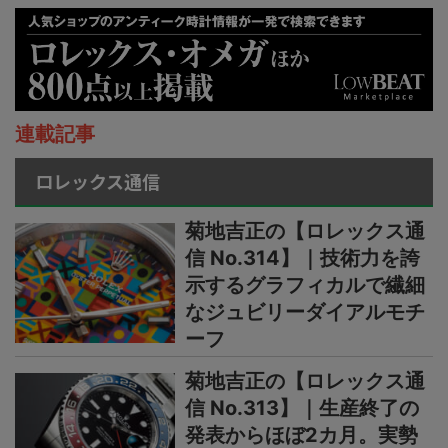
連載記事
ロレックス通信
菊地吉正の【ロレックス通
信 No.314】｜技術力を誇
示するグラフィカルで繊細
なジュビリーダイアルモチ
ーフ
菊地吉正の【ロレックス通
信 No.313】｜生産終了の
発表からほぼ2カ月。実勢