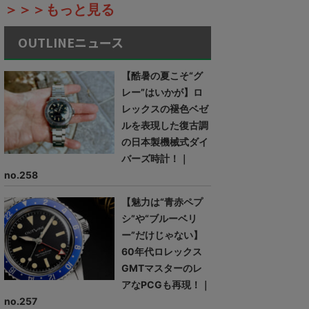
＞＞＞もっと見る
OUTLINEニュース
【酷暑の夏こそ“グ
レー”はいかが】ロ
レックスの褪色ベゼ
ルを表現した復古調
の日本製機械式ダイ
バーズ時計！｜
no.258
【魅力は“青赤ペプ
シ”や“ブルーベリ
ー”だけじゃない】
60年代ロレックス
GMTマスターのレ
アなPCGも再現！｜
no.257