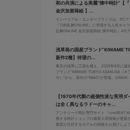
和の共演による美麗“懐中時計”【『刀
金沢加賀蒔絵 】...
インペリアル・エンタープライズは、PCブ
『刀剣乱舞ONLINE』に登場する人気キャ
乱舞ONLINE 金沢加賀蒔絵 懐中時計』4モデル
浅草発の国産ブランド“KIWAME T
新作2種】待望の...
東京の浅草に工房を構え、2025年9月に
ブランド“KIWAME TOKYO ASAKUSA
サ）”から、新作の“IWAO”が登場。GINKAI（銀
【1970年代製の超個性派な実用
は全く異なるラドーのキャ...
アンティーク時計専門サイト「LowBEAT Ma
携する時計ショップの最新入荷情報が更新さ
集部が注目するモデルの情報をお届けしよう。 