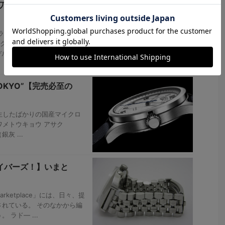
剣乱舞ONLINE』×
ラウザ・スマホアプリゲーム
ラクターをイメージした『刀剣
を発表。202 ...
OKYO”【完売必至の
誕生したばかりの国産マイクロ
（キワメトウキョウ アサク
灰 ...
ダイバーズ！】いまと
rketplace」には、日々、提
れている。 そのなかから編
ラド― ...