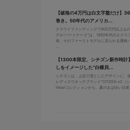
【破格の4万円は白文字盤だけ】3
巻き。50年代のアメリカ...
クラウドファンディングで900万円以上も
デル“パートナー２”は、1950年代のエク
発。そのファーストモデルに見られる通称
...
【1300本限定、シチズン新作時
しをイメージした“白蝶貝...
シチズンは、上品で凛としたデザインに、
レディスウオッチブランド“CITIZEN xC
hikariコレクションから、夏のまばゆい日差