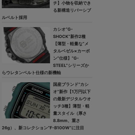
チ】小物を収納でき
る新構造リバーシブ
ルベルト採用
カシオ“G-
SHOCK”新作2種
【薄型・軽量な“メ
タルベゼル×カーボ
ン”仕様】“G-
STEEL”シリーズか
らウレタンベルト仕様の新機軸
国産ブランド“カシ
オ”新作【1万円以下
の最新デジタルウオ
ッチ3種】薄型・軽
量スタイル（厚さ
8.8mm、重さ
26g）、新コレクション“F-B100W”に注目