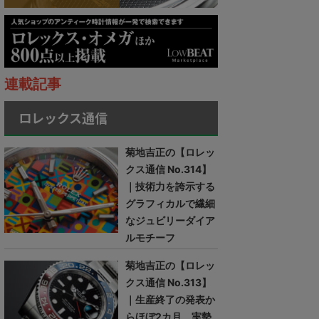
連載記事
ロレックス通信
菊地吉正の【ロレッ
クス通信 No.314】
｜技術力を誇示する
グラフィカルで繊細
なジュビリーダイア
ルモチーフ
菊地吉正の【ロレッ
クス通信 No.313】
｜生産終了の発表か
らほぼ2カ月。実勢