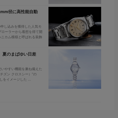
6mm径に高性能自動
の申し込みを獲得した人気モ
スプローラーから着想を得て開
ハニカム模様と呼ばれる装飾
計】夏のまばゆい日差
使いやすい機能を兼ね備えた
（シチズン クロスシー）”の
しをイメージした ...