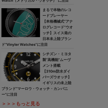
Watch（メトリカル・ウォッチ）”に注目
まるで本物のレコ
ードプレーヤー
【本格機械式“アナ
ログレコード”ウオ
ッチ】スイス発の
日本未上陸ブラン
ド“Vinyler Watches”に注目
シチズン・ミヨタ
製“高機能”ムーヴ
メント搭載
【310m防水ダイ
バーズウオッチ】
イギリスの未上陸
ブランド“マーロウ・ウォッチ・カンパニ
ー”に注目
＞＞＞もっと見る