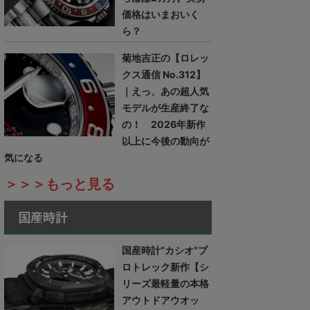
価格はいまおいく
ら？
菊地吉正の【ロレッ
クス通信 No.312】
｜えっ、あの超人気
モデルが生産終了な
の！ 2026年新作
以上に今後の動向が
気になる
＞＞＞もっと見る
国産時計
国産時計“カシオ”プ
ロトレック新作【シ
リーズ最軽量の本格
アウトドアウオッ