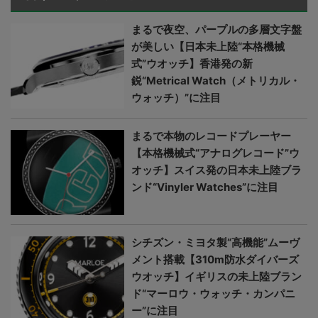
まるで夜空、パープルの多層文字盤
が美しい【日本未上陸“本格機械
式”ウオッチ】香港発の新
鋭“Metrical Watch（メトリカル・
ウォッチ）”に注目
まるで本物のレコードプレーヤー
【本格機械式“アナログレコード”ウ
オッチ】スイス発の日本未上陸ブラ
ンド“Vinyler Watches”に注目
シチズン・ミヨタ製“高機能”ムーヴ
メント搭載【310m防水ダイバーズ
ウオッチ】イギリスの未上陸ブラン
ド“マーロウ・ウォッチ・カンパニ
ー”に注目