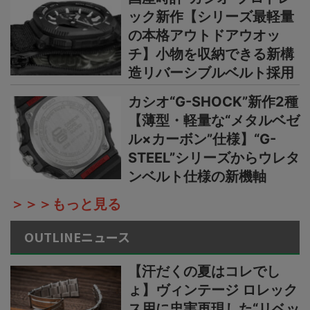
ック新作【シリーズ最軽量
の本格アウトドアウオッ
チ】小物を収納できる新構
造リバーシブルベルト採用
カシオ“G-SHOCK”新作2種
【薄型・軽量な“メタルベゼ
ル×カーボン”仕様】“G-
STEEL”シリーズからウレタ
ンベルト仕様の新機軸
＞＞＞もっと見る
OUTLINEニュース
【汗だくの夏はコレでし
ょ】ヴィンテージ ロレック
ス用に忠実再現した“リベッ