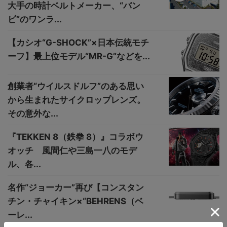
大手の時計ベルトメーカー、“バン
ビ”のワンラ...
【カシオ“G-SHOCK”×日本伝統モチ
ーフ】最上位モデル“MR-G”などを...
創業者“ウイルスドルフ”のある思い
から生まれたサイクロップレンズ。
その意外な...
『TEKKEN 8（鉄拳 8）』コラボウ
オッチ 風間仁や三島一八のモデ
ル、各...
名作“ジョーカー”再び【コンスタン
チン・チャイキン×“BEHRENS（ベ
ーレ...