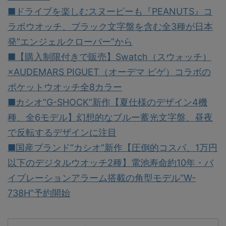
■ドライブを楽しむスヌーピーも『PEANUTS』コ
ラボウオッチ、ブラック文字盤を含む全3種が日本
発“エンジェルクローバー”から
■【購入制限付きで販売】Swatch（スウォッチ）
×AUDEMARS PIGUET（オーデマ ピゲ）コラボの
ポケットウオッチ全8カラー
■カシオ“G-SHOCK”新作【夏仕様のデザイン4機
種、全6モデル】幻想的なブルー蓄光文字盤、昼夜
で反転するデザインに注目
■国産ブランド“カシオ”新作【圧倒的コスパ、1万円
以下のデジタルウオッチ2種】電池寿命約10年・バ
イブレーションアラーム搭載の角型モデル“W-
738H”予約開始