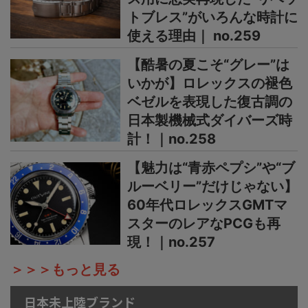
トブレス”がいろんな時計に
使える理由｜ no.259
【酷暑の夏こそ“グレー”は
いかが】ロレックスの褪色
ベゼルを表現した復古調の
日本製機械式ダイバーズ時
計！｜no.258
【魅力は“青赤ペプシ”や“ブ
ルーベリー”だけじゃない】
60年代ロレックスGMTマ
スターのレアなPCGも再
現！｜no.257
＞＞＞もっと見る
日本未上陸ブランド