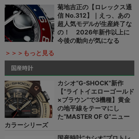
菊地吉正の【ロレックス通
信 No.312】｜えっ、あの
超人気モデルが生産終了な
の！ 2026年新作以上に
今後の動向が気になる
＞＞＞もっと見る
国産時計
カシオ“G-SHOCK”新作
【“ライトイエローゴールド
×ブラウン”で3機種】黄金
の地平線をテーマにし
た“MASTER OF G”ニュー
カラーシリーズ
国産時計“カシオ”プロトレ