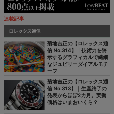
連載記事
ロレックス通信
菊地吉正の【ロレックス通
信 No.314】｜技術力を誇
示するグラフィカルで繊細
なジュビリーダイアルモチ
ーフ
菊地吉正の【ロレックス通
信 No.313】｜生産終了の
発表からほぼ2カ月。実勢
価格はいまおいくら？