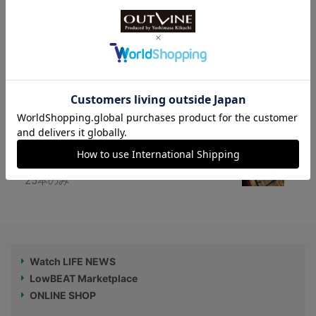
限定99本【海上自衛隊の護衛艦“かが（DD
H-184）”モチーフ】国産時計ブランド“ケ
ンテックス”から
【国産ケヤキ製”木製腕時計”】売上の一部
を岩手県森林火災支援へ、オンライン限定
25本のみ
Watch LIFE NEWS
LowBEAT Marketplace
ONLINE SHOP