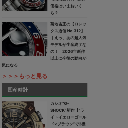
価格はいまおいく
ら？
菊地吉正の【ロレッ
クス通信 No.312】
｜えっ、あの超人気
モデルが生産終了な
の！ 2026年新作
以上に今後の動向が
気になる
＞＞＞もっと見る
国産時計
カシオ“G-
SHOCK”新作【“ラ
イトイエローゴール
ド×ブラウン”で3機