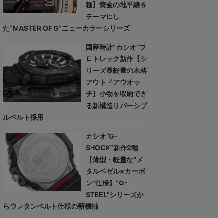
種】黄金の地平線を
テーマにし
た“MASTER OF G”ニューカラーシリーズ
国産時計“カシオ”プ
ロトレック新作【シ
リーズ最軽量の本格
アウトドアウオッ
チ】小物を収納でき
る新構造リバーシブ
ルベルト採用
カシオ“G-
SHOCK”新作2種
【薄型・軽量な“メ
タルベゼル×カーボ
ン”仕様】“G-
STEEL”シリーズか
らウレタンベルト仕様の新機軸