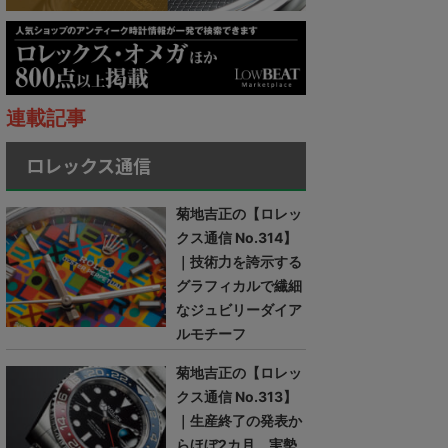
連載記事
ロレックス通信
菊地吉正の【ロレッ
クス通信 No.314】
｜技術力を誇示する
グラフィカルで繊細
なジュビリーダイア
ルモチーフ
菊地吉正の【ロレッ
クス通信 No.313】
｜生産終了の発表か
らほぼ2カ月。実勢