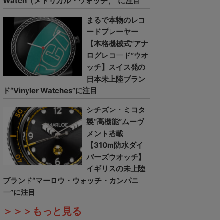
Watch（メトリカル・ウォッチ）”に注目
まるで本物のレコ
ードプレーヤー
【本格機械式“アナ
ログレコード”ウオ
ッチ】スイス発の
日本未上陸ブラン
ド“Vinyler Watches”に注目
シチズン・ミヨタ
製“高機能”ムーヴ
メント搭載
【310m防水ダイ
バーズウオッチ】
イギリスの未上陸
ブランド“マーロウ・ウォッチ・カンパニ
ー”に注目
＞＞＞もっと見る