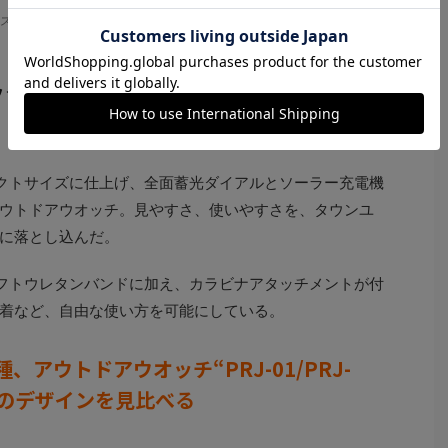
プラスチック／44.4×39.1mmサイズ）。10気圧防水。ソーラー。3万1350
円
ック）
クトサイズに仕上げ、全面蓄光ダイアルとソーラー充電機
ウトドアウオッチ。見やすさ、使いやすさを、タウンユ
に落とし込んだ。
のソフトウレタンバンドに加え、カラビナアタッチメントが付
着など、自由な使い方を可能にしている。
、アウトドアウオッチ“PRJ-01/PRJ-
E”のデザインを見比べる