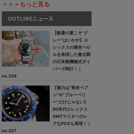
＞＞＞もっと見る
OUTLINEニュース
【酷暑の夏こそ“グ
レー”はいかが】ロ
レックスの褪色ベゼ
ルを表現した復古調
の日本製機械式ダイ
バーズ時計！｜
no.258
【魅力は“青赤ペプ
シ”や“ブルーベリ
ー”だけじゃない】
60年代ロレックス
GMTマスターのレ
アなPCGも再現！｜
no.257