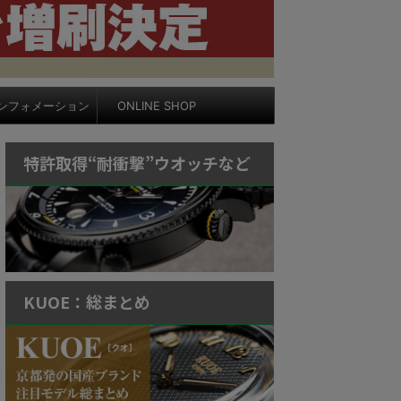
ンフォメーション
ONLINE SHOP
特許取得“耐衝撃”ウオッチなど
KUOE：総まとめ