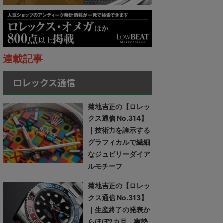
連載記事
ロレックス通信
菊地吉正の【ロレッ
クス通信 No.314】
｜技術力を誇示する
グラフィカルで繊細
なジュビリーダイア
ルモチーフ
菊地吉正の【ロレッ
クス通信 No.313】
｜生産終了の発表か
らほぼ2カ月。実勢