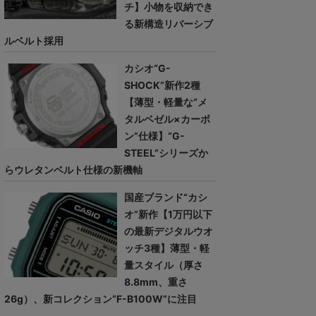
チ】小物を収納でき
る新構造リバーシブ
ルベルト採用
カシオ“G-
SHOCK”新作2種
【薄型・軽量な“メ
タルベゼル×カーボ
ン”仕様】“G-
STEEL”シリーズか
らウレタンベルト仕様の新機軸
国産ブランド“カシ
オ”新作【1万円以下
の最新デジタルウオ
ッチ3種】薄型・軽
量スタイル（厚さ
8.8mm、重さ
26g）、新コレクション“F-B100W”に注目