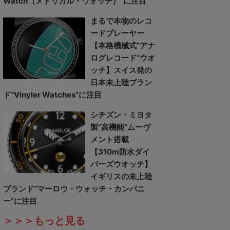
Watch（メトリカル・ウォッチ）”に注目
まるで本物のレコ
ードプレーヤー
【本格機械式“アナ
ログレコード”ウオ
ッチ】スイス発の
日本未上陸ブラン
ド“Vinyler Watches”に注目
シチズン・ミヨタ
製“高機能”ムーヴ
メント搭載
【310m防水ダイ
バーズウオッチ】
イギリスの未上陸
ブランド“マーロウ・ウォッチ・カンパニ
ー”に注目
＞＞＞もっと見る