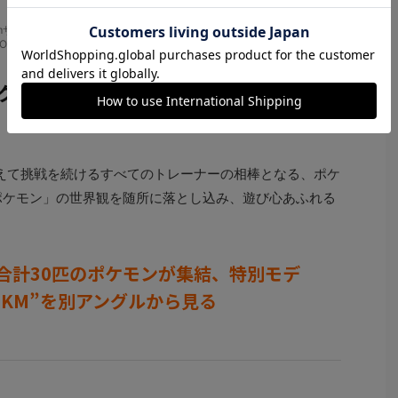
 51.2mmサイズ）。20気圧防水。クォーツ。3万3000円（CASIO公式オンライ
OCK STORE、全国のG-SHOCK取扱店）
ック）
を超えて挑戦を続けるすべてのトレーナーの相棒となる、ポケ
ポケモン」の世界観を随所に落とし込み、遊び心あふれる
合計30匹のポケモンが集結、特別モデ
0PKM”を別アングルから見る