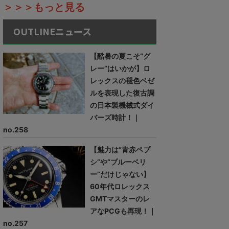
＞＞＞もっと見る
OUTLINEニュース
【酷暑の夏こそ“グ
レー”はいかが】ロ
レックスの褪色ベゼ
ルを表現した復古調
の日本製機械式ダイ
バーズ時計！｜
no.258
【魅力は“青赤ペプ
シ”や“ブルーベリ
ー”だけじゃない】
60年代ロレックス
GMTマスターのレ
アなPCGも再現！｜
no.257