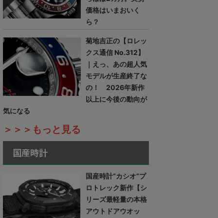
価格はいまおいく
ら？
菊地吉正の【ロレッ
クス通信 No.312】
｜えっ、あの超人気
モデルが生産終了な
の！ 2026年新作
以上に今後の動向が
気になる
＞＞＞もっと見る
国産時計
国産時計“カシオ”プ
ロトレック新作【シ
リーズ最軽量の本格
アウトドアウオッ