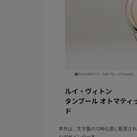
■Ref.W9PG11。18K PG（37mm
ルイ・ヴィトン
タンブール オトマティ
ド
本作は、文字盤の12時位置に配置さ
なデザインの一本。