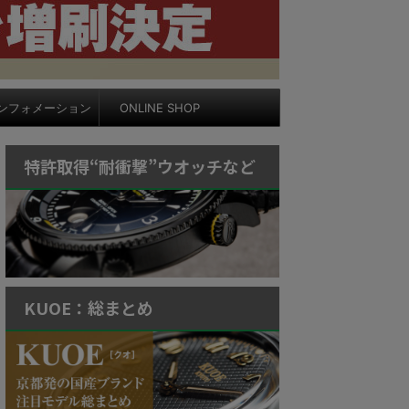
ンフォメーション
ONLINE SHOP
特許取得“耐衝撃”ウオッチなど
KUOE：総まとめ