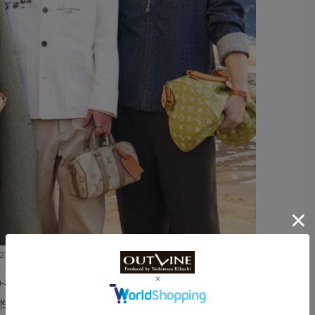
T127）さん、堀米雄斗さん、平野紫耀さん
、サーフィン文化が着想源。海や海岸を、人類に共通する帰
性、自然とのつながりの象徴として表現した。