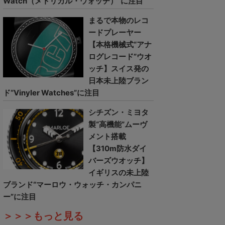
Watch（メトリカル・ウォッチ）”に注目
まるで本物のレコ
ードプレーヤー
【本格機械式“アナ
ログレコード”ウオ
ッチ】スイス発の
日本未上陸ブラン
ド“Vinyler Watches”に注目
シチズン・ミヨタ
製“高機能”ムーヴ
メント搭載
【310m防水ダイ
バーズウオッチ】
イギリスの未上陸
ブランド“マーロウ・ウォッチ・カンパニ
ー”に注目
＞＞＞もっと見る