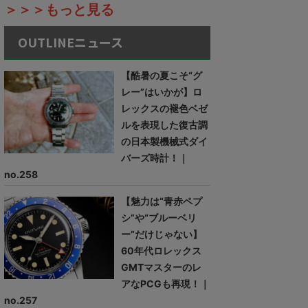
＞＞＞もっと見る
OUTLINEニュース
【酷暑の夏こそ“グ
レー”はいかが】ロ
レックスの褪色ベゼ
ルを表現した復古調
の日本製機械式ダイ
バーズ時計！｜
no.258
【魅力は“青赤ペプ
シ”や“ブルーベリ
ー”だけじゃない】
60年代ロレックス
GMTマスターのレ
アなPCGも再現！｜
no.257