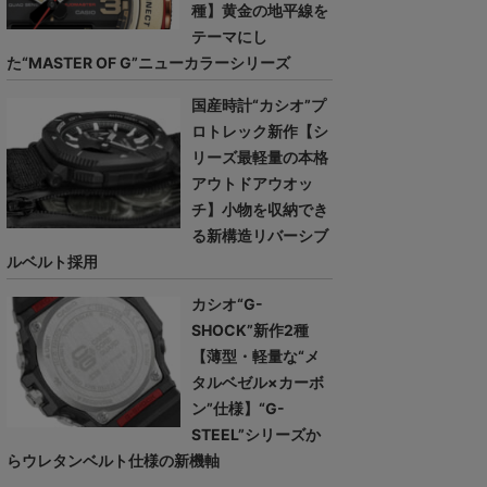
種】黄金の地平線を
テーマにし
た“MASTER OF G”ニューカラーシリーズ
国産時計“カシオ”プ
ロトレック新作【シ
リーズ最軽量の本格
アウトドアウオッ
チ】小物を収納でき
る新構造リバーシブ
ルベルト採用
カシオ“G-
SHOCK”新作2種
【薄型・軽量な“メ
タルベゼル×カーボ
ン”仕様】“G-
STEEL”シリーズか
らウレタンベルト仕様の新機軸