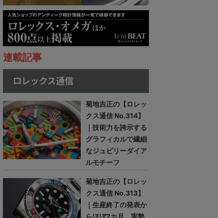
連載記事
ロレックス通信
菊地吉正の【ロレッ
クス通信 No.314】
｜技術力を誇示する
グラフィカルで繊細
なジュビリーダイア
ルモチーフ
菊地吉正の【ロレッ
クス通信 No.313】
｜生産終了の発表か
らほぼ2カ月。実勢