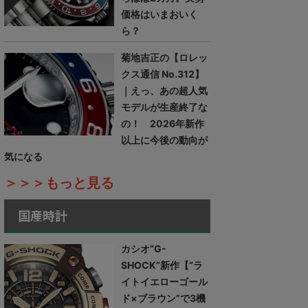
価格はいまおいく
ら？
菊地吉正の【ロレッ
クス通信 No.312】
｜えっ、あの超人気
モデルが生産終了な
の！ 2026年新作
以上に今後の動向が
気になる
＞＞＞もっと見る
国産時計
カシオ“G-
SHOCK”新作【“ラ
イトイエローゴール
ド×ブラウン”で3機