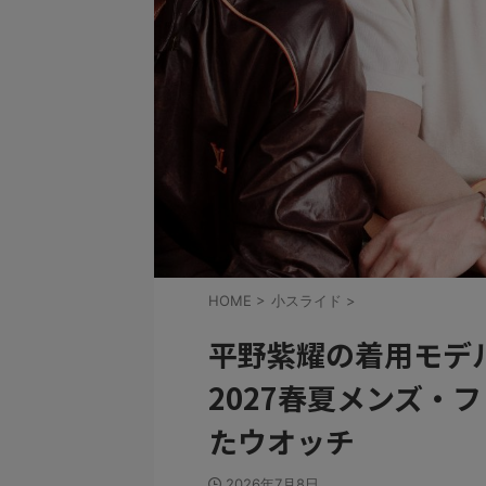
HOME
>
小スライド
>
平野紫耀の着用モデ
2027春夏メンズ・
たウオッチ
2026年7月8日