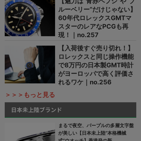
【魅力は“青赤ペプシ”や“ブ
ルーベリー”だけじゃない】
60年代ロレックスGMTマ
スターのレアなPCGも再
現！｜no.257
【入荷後すぐ売り切れ！】
ロレックスと同じ操作機能
で8万円の日本製GMT時計
がヨーロッパで高く評価さ
れるワケ｜no.256
＞＞＞もっと見る
日本未上陸ブランド
まるで夜空、パープルの多層文字盤
が美しい【日本未上陸“本格機械
式”ウオッチ】香港発の新