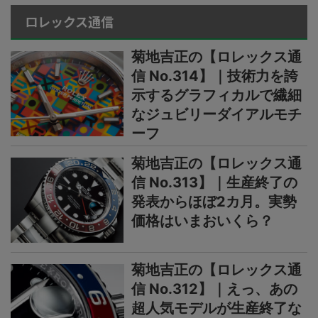
ロレックス通信
菊地吉正の【ロレックス通
信 No.314】｜技術力を誇
示するグラフィカルで繊細
なジュビリーダイアルモチ
ーフ
菊地吉正の【ロレックス通
信 No.313】｜生産終了の
発表からほぼ2カ月。実勢
価格はいまおいくら？
菊地吉正の【ロレックス通
信 No.312】｜えっ、あの
超人気モデルが生産終了な