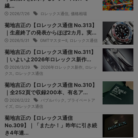
繊...
2026/7/26
ロレックス通信
,
価格相場
菊地吉正の【ロレックス通信 No.313】
｜生産終了の発表からほぼ2カ月。実...
2026/5/31
GMTマスターII
,
ロレックス通信
菊地吉正の【ロレックス通信 No.311】
｜いよいよ2026年ロレックス新作...
2026/3/29
2026年ロレックス新作
,
ロレッ
クス
,
ロレックス通信
菊地吉正の【ロレックス通信 No.310】
｜全252頁で収録200本、有名ア...
2026/2/22
バブルバック
,
プライベートア
イズ
,
ロレックス通信
菊地吉正の【ロレックス通信
No.309】｜「またか！」昨年に引き続
き4年連...