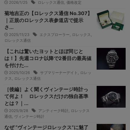
2026/1/25
ロレックス通信
,
価格改定
菊地吉正の【ロレックス通信 No.307】
｜正規のロレックス表参道店で提示
さ...
2025/11/23
エクスプローラー
,
ロレックス
,
ロレックス通信
【これは驚いたヨットとほぼ同じと
は！】先週コロナ以降で2番目の最高値
を付けた...
2025/10/26
サブマリーナーデイト
,
ロレッ
クス
,
ロレックス通信
［後編］よく聞くヴィンテージ時計っ
て何よ！ ロレックスだけの独自基準
とは？｜...
2025/9/28
アンティーク時計
,
ロレックス
通信
,
ヴィンテージ時計
なぜ “ヴィンテージロレックス”に魅了