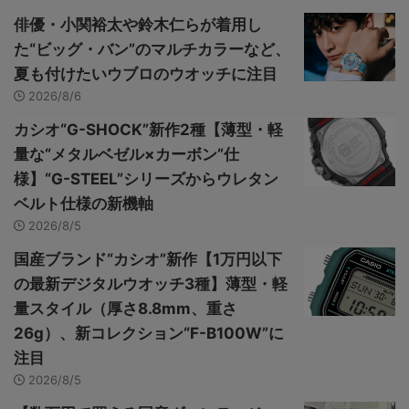
俳優・小関裕太や鈴木仁らが着用し
た“ビッグ・バン”のマルチカラーなど、
夏も付けたいウブロのウオッチに注目
2026/8/6
カシオ“G-SHOCK”新作2種【薄型・軽
量な“メタルベゼル×カーボン”仕
様】“G-STEEL”シリーズからウレタン
ベルト仕様の新機軸
2026/8/5
国産ブランド“カシオ”新作【1万円以下
の最新デジタルウオッチ3種】薄型・軽
量スタイル（厚さ8.8mm、重さ
26g）、新コレクション“F-B100W”に
注目
2026/8/5