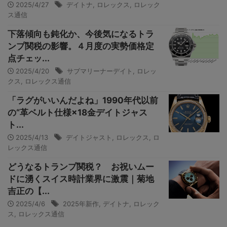
2025/4/27
デイトナ
,
ロレックス
,
ロレック
ス通信
下落傾向も鈍化か、今後気になるトラ
ンプ関税の影響。４月度の実勢価格定
点チェッ...
2025/4/20
サブマリーナーデイト
,
ロレッ
クス
,
ロレックス通信
「ラグがいいんだよね」1990年代以前
の“革ベルト仕様×18金デイトジャス
ト...
2025/4/13
デイトジャスト
,
ロレックス
,
ロ
レックス通信
どうなるトランプ関税？ お祝いムー
ドに湧くスイス時計業界に激震｜菊地
吉正の【...
2025/4/6
2025年新作
,
デイトナ
,
ロレック
ス
,
ロレックス通信