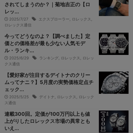
されてしまうのか？｜菊地吉正の【ロ
レッ...
2025/7/27
エクスプローラー
,
ロレックス
,
ロレックス通信
今ってどうなのよ？【調べました】定
価との価格差が最も少ない人気モデ
ル・ランキ...
2025/6/29
ランキング
,
ロレックス
,
ロレッ
クス通信
【愛好家が注目するデイトナのクリー
ムってナニ？】5月度の実勢価格定点チ
ェック...
2025/5/25
デイトナ
,
ロレックス
,
ロレック
ス通信
連載300回。定価が100万円以上も値
上がりしたロレックス市場の異常とも
いえ...