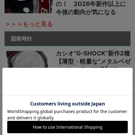
の！ 2026年新作以上に
今後の動向が気になる
＞＞＞もっと見る
国産時計
カシオ“G-SHOCK”新作2種
【薄型・軽量な“メタルベゼ
ル×カーボン”仕様】“G-
STEEL”シリーズからウレタ
ンベルト仕様の新機軸
国産ブランド“カシオ”新作
【1万円以下の最新デジタ
ルウオッチ3種】薄型・軽
量スタイル（厚さ8.8mm、
重さ26g）、新コレクショ