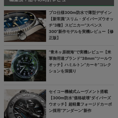
プロ仕様300m防水で薄型デザイン
【新常識“スリム・ダイバーズウオッ
チ”3種】スピニカー“スペンス
300”新作モデルを実機レビュー【修
正版】
“青木ヶ原樹海”で実機レビュー【米
軍御用達ブランド“38mm”ツールウ
オッチ】ハミルトン“カーキ”コレク
ションを深掘り
セイコー機械式ムーヴメント搭載
【300m防水“価格破壊”ダイバーズ
ウオッチ】超軽量フォージドカーボ
ン採用“アンダーン”新作