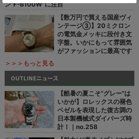
ン“F-B100W”に注目
【数万円で買える国産ヴィ
ンテージ③】20ミクロン
の電気金メッキに段付き文
字盤。いかにもって雰囲気
がファッションに最高です
＞＞＞もっと見る
OUTLINEニュース
【酷暑の夏こそ“グレー”は
いかが】ロレックスの褪色
ベゼルを表現した復古調の
日本製機械式ダイバーズ時
計！｜no.258