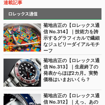
連載記事
ロレックス通信
菊地吉正の【ロレックス通
信 No.314】｜技術力を誇
示するグラフィカルで繊細
なジュビリーダイアルモチ
ーフ
菊地吉正の【ロレックス通
信 No.313】｜生産終了の
発表からほぼ2カ月。実勢
価格はいまおいくら？
菊地吉正の【ロレックス通
信 No.312】｜えっ、あの