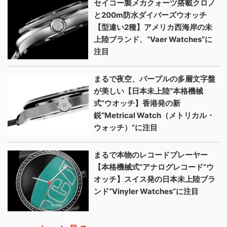
セイコー製メカクォーツ搭載クロノ
と200m防水ダイバーズウオッチ
【型違い2種】アメリカ西海岸の未
上陸ブランド、“Vaer Watches”に
注目
まるで夜空、パープルの多層文字盤
が美しい【日本未上陸“本格機械
式”ウオッチ】香港発の新
鋭“Metrical Watch（メトリカル・
ウォッチ）”に注目
まるで本物のレコードプレーヤー
【本格機械式“アナログレコード”ウ
オッチ】スイス発の日本未上陸ブラ
ンド“Vinyler Watches”に注目