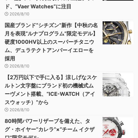
ド、“Vaer Watches”に注目
2026/8/10
国産ブランド“シチズン”新作【中秋の名
月を表現“ルナプログラム”限定モデル】
硬度1000HV以上のスーパーチタニウ
ム、デュラテクトアンバーイエローを
採用
2026/8/10
【2万円以下で手に入る】涼しげなスケ
ルトン文字盤にブランド初の機械式ム
ーヴメント搭載、“ICE-WATCH（アイ
スウォッチ）”から
2026/8/10
80時間パワーリザーブを備えた、タ
グ・ホイヤー“カレラ”×“チーム イクザ
ワ”限定モデル