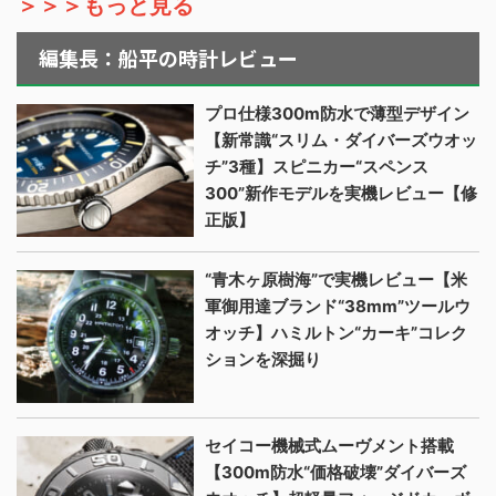
＞＞＞もっと見る
編集長：船平の時計レビュー
プロ仕様300m防水で薄型デザイン
【新常識“スリム・ダイバーズウオッ
チ”3種】スピニカー“スペンス
300”新作モデルを実機レビュー【修
正版】
“青木ヶ原樹海”で実機レビュー【米
軍御用達ブランド“38mm”ツールウ
オッチ】ハミルトン“カーキ”コレク
ションを深掘り
セイコー機械式ムーヴメント搭載
【300m防水“価格破壊”ダイバーズ