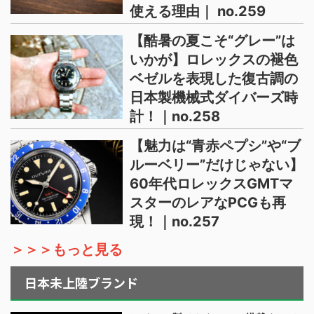
使える理由｜ no.259
【酷暑の夏こそ“グレー”は
いかが】ロレックスの褪色
ベゼルを表現した復古調の
日本製機械式ダイバーズ時
計！｜no.258
【魅力は“青赤ペプシ”や“ブ
ルーベリー”だけじゃない】
60年代ロレックスGMTマ
スターのレアなPCGも再
現！｜no.257
＞＞＞もっと見る
日本未上陸ブランド