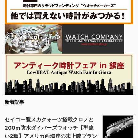
新着記事
セイコー製メカクォーツ搭載クロノと
200m防水ダイバーズウオッチ【型違
い2種】アメリカ西海岸の未上陸ブラン