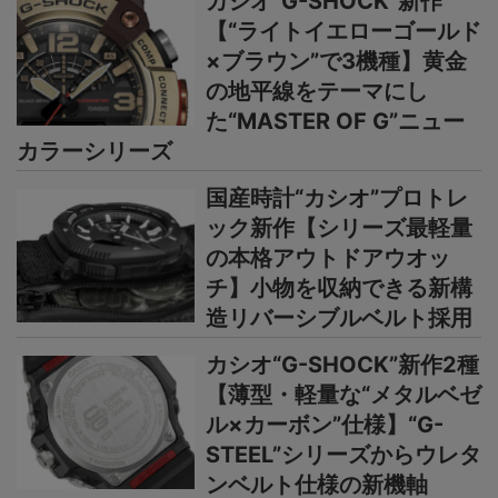
カシオ“G-SHOCK”新作
【“ライトイエローゴールド
×ブラウン”で3機種】黄金
の地平線をテーマにし
た“MASTER OF G”ニュー
カラーシリーズ
国産時計“カシオ”プロトレ
ック新作【シリーズ最軽量
の本格アウトドアウオッ
チ】小物を収納できる新構
造リバーシブルベルト採用
カシオ“G-SHOCK”新作2種
【薄型・軽量な“メタルベゼ
ル×カーボン”仕様】“G-
STEEL”シリーズからウレタ
ンベルト仕様の新機軸