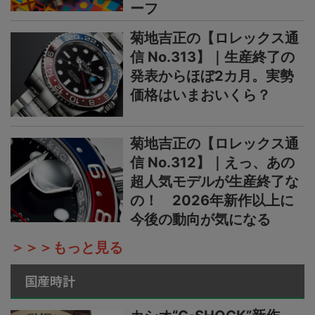
ーフ
菊地吉正の【ロレックス通
信 No.313】｜生産終了の
発表からほぼ2カ月。実勢
価格はいまおいくら？
菊地吉正の【ロレックス通
信 No.312】｜えっ、あの
超人気モデルが生産終了な
の！ 2026年新作以上に
今後の動向が気になる
＞＞＞もっと見る
国産時計