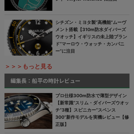
シチズン・ミヨタ製“高機能”ムーヴ
メント搭載【310m防水ダイバーズ
ウオッチ】イギリスの未上陸ブラン
ド“マーロウ・ウォッチ・カンパニ
ー”に注目
＞＞＞もっと見る
編集長：船平の時計レビュー
プロ仕様300m防水で薄型デザイン
【新常識“スリム・ダイバーズウオッ
チ”3種】スピニカー“スペンス
300”新作モデルを実機レビュー【修
正版】