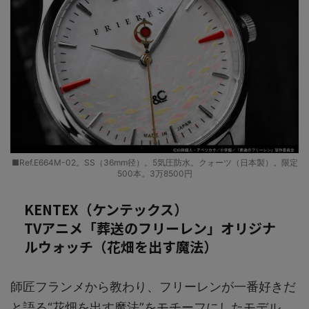
■Ref.E664M-02。SS（36mm径）。5気圧防水。クォーツ（日本製）。限定
500本。3万8500円
KENTEX（ケンテックス）
TVアニメ「葬送のフリーレン」オリジナ
ルウォッチ（花畑を出す魔法）
師匠フランメから教わり、フリーレンが一番好きだ
と語る“花畑を出す魔法”をモチーフにしたモデル