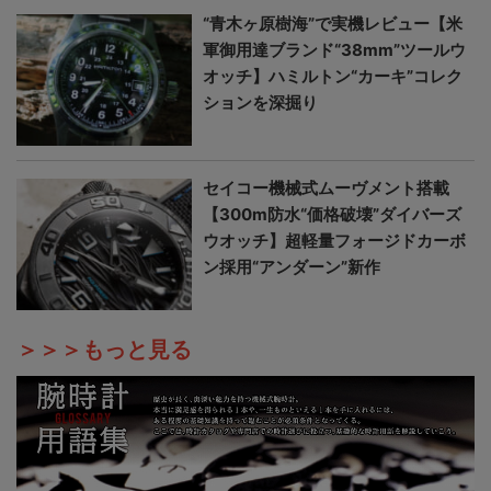
“青木ヶ原樹海”で実機レビュー【米
軍御用達ブランド“38mm”ツールウ
オッチ】ハミルトン“カーキ”コレク
ションを深掘り
セイコー機械式ムーヴメント搭載
【300m防水“価格破壊”ダイバーズ
ウオッチ】超軽量フォージドカーボ
ン採用“アンダーン”新作
＞＞＞もっと見る