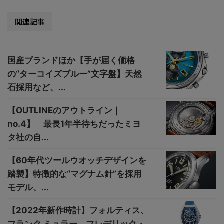
関連記事
国産ブランドほか【手が届く価格
の“ターコイズブルー”文字盤】天然
石採用など、...
【OUTLINEのアウトライン｜
no.4】 最長1年半待ちだったミヨ
タ社の自...
【60年代ツールウオッチデザインを
踏襲】特徴的な“マグナム針”を採用
モデル、...
【2022年新作時計】フォルティス、
フランク ミュラー、フレデリック・