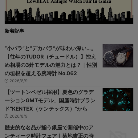
新着記事
“小バラ”と“デカバラ”が味わい深い…。
【往年のTUDOR（チュードル）】控え
め相場の3針モデルの魅力とは？｜性別
の垣根を超える腕時計 No.062
2026/8/9
【ツートンベゼル採用】夏色のグラデ
ーションGMTモデル、国産時計ブラン
ド“KENTEX（ケンテックス）”から
2026/8/9
歴史的な名品が揃う銀座で開催中のア
ンティーク時計フェア｜菊地吉正の時