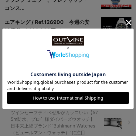
コンス...
エアキング / Ref.126900 今週の安
値相場：1,690,000円（...
【3万円台まで】夏の手元にも似合う、ス
ケルトンボディ採用ウオッチ3選、”TIMEX
（タイメックス）”の角デジや“Swatch
（スウォッチ）”など
ツインセーフティベゼルがカッコいい【57
5m防水、プロ仕様ダイバーズウオッチ】
日本未上陸ブランド“Buhlmann Watches
（ビュールマン・ウォッチ）”に注目