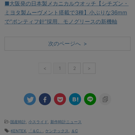
■大阪発の日本製メカニカルウオッチ【シチズン・
ミヨタ製ムーヴメント搭載で3種】小ぶりな36mm
で“ポンティフ針”採用、モノグリースの新機軸
次のページへ >
<
1
2
>
-
国産時計
,
小スライド
,
新作時計ニュース
-
KENTEX
,
「＆C」
,
ケンテックス
,
＆C