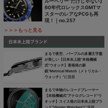
ルーベリー”だけじゃない】
60年代ロレックスGMTマ
スターのレアなPCGも再
現！｜no.257
＞＞＞もっと見る
日本未上陸ブランド
まるで夜空、パープルの多層文字盤
が美しい【日本未上陸“本格機械
式”ウオッチ】香港発の新
鋭“Metrical Watch（メトリカル・
ウォッチ）”に注目
まるで本物のレコードプレーヤー
【本格機械式“アナログレコード”ウ
オッチ】スイス発の日本未上陸ブラ
ンド“Vinyler Watches”に注目