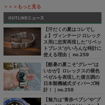
＞＞＞もっと見る
OUTLINEニュース
【汗だくの夏はコレでし
ょ】ヴィンテージ ロレック
ス用に忠実再現した“リベッ
トブレス”がいろんな時計に
使える理由｜ no.259
【酷暑の夏こそ“グレー”は
いかが】ロレックスの褪色
ベゼルを表現した復古調の
日本製機械式ダイバーズ時
計！｜no.258
【魅力は“青赤ペプシ”や“ブ