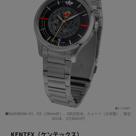
■Ref.E664M-01。SS（36mm径）。5気圧防水。クォーツ（日本製）。限定
500本。3万8500円
KENTEX（ケンテックス）