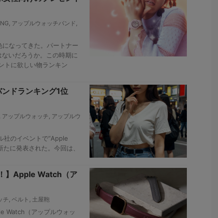
ING
,
アップルウォッチバンド
,
色になってきた。パートナー
はないだろうか。この時期に
ントに欲しい物ランキン
hバンドランキング1位
,
アップルウォッチ
,
アップルウ
社のイベントで“Apple
ltra2”が新たに発表された。今回は、
pple Watch（ア
ッチ
,
ベルト
,
土屋鞄
 Watch（アップルウォッ