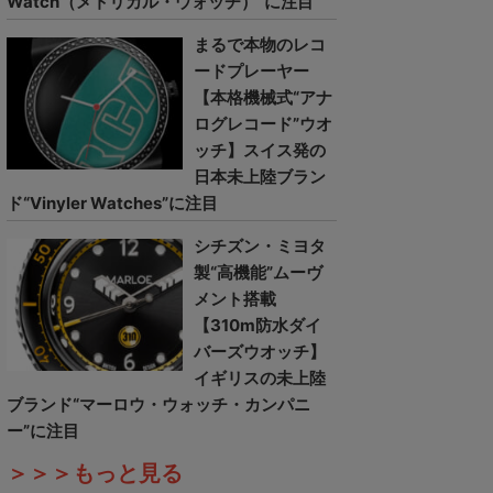
Watch（メトリカル・ウォッチ）”に注目
まるで本物のレコ
ードプレーヤー
【本格機械式“アナ
ログレコード”ウオ
ッチ】スイス発の
日本未上陸ブラン
ド“Vinyler Watches”に注目
シチズン・ミヨタ
製“高機能”ムーヴ
メント搭載
【310m防水ダイ
バーズウオッチ】
イギリスの未上陸
ブランド“マーロウ・ウォッチ・カンパニ
ー”に注目
＞＞＞もっと見る