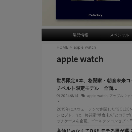
製品情報
スペシャル
HOME
>
apple watch
apple watch
世界限定9本、格闘家・朝倉未来コ
チベルト限定モデル 全面...
2024/8/14
apple watch
,
アップルウォ
ト
2015年にスウェーデンで創業した“GOLDEN
ンセプト）”は、格闘家“朝倉未来”とコラ
ッチケースを企画。ゴールデンコンセプト日本
高価じゃなくてOK!! モテる男が