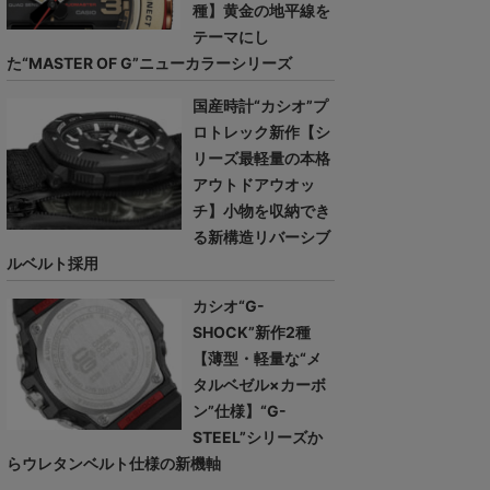
種】黄金の地平線を
テーマにし
た“MASTER OF G”ニューカラーシリーズ
国産時計“カシオ”プ
ロトレック新作【シ
リーズ最軽量の本格
アウトドアウオッ
チ】小物を収納でき
る新構造リバーシブ
ルベルト採用
カシオ“G-
SHOCK”新作2種
【薄型・軽量な“メ
タルベゼル×カーボ
ン”仕様】“G-
STEEL”シリーズか
らウレタンベルト仕様の新機軸