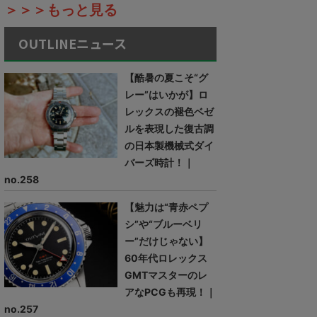
＞＞＞もっと見る
OUTLINEニュース
【酷暑の夏こそ“グ
レー”はいかが】ロ
レックスの褪色ベゼ
ルを表現した復古調
の日本製機械式ダイ
バーズ時計！｜
no.258
【魅力は“青赤ペプ
シ”や“ブルーベリ
ー”だけじゃない】
60年代ロレックス
GMTマスターのレ
アなPCGも再現！｜
no.257