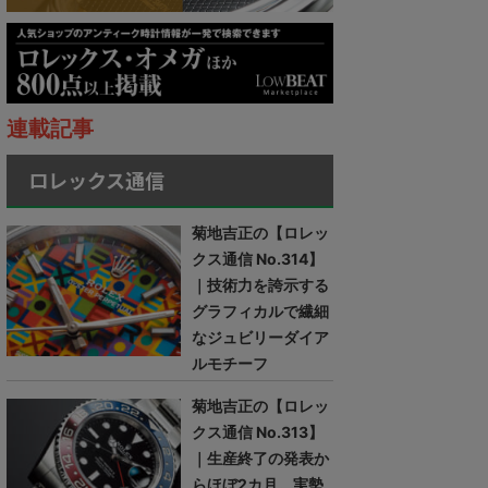
連載記事
ロレックス通信
菊地吉正の【ロレッ
クス通信 No.314】
｜技術力を誇示する
グラフィカルで繊細
なジュビリーダイア
ルモチーフ
菊地吉正の【ロレッ
クス通信 No.313】
｜生産終了の発表か
らほぼ2カ月。実勢