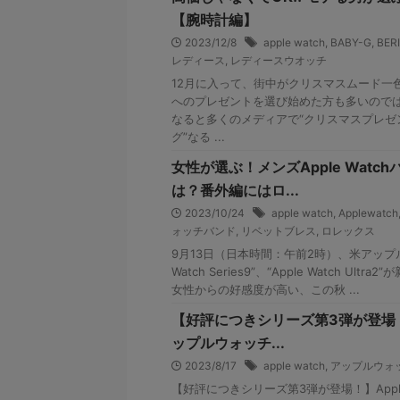
【腕時計編】
2023/12/8
apple watch
,
BABY-G
,
BER
レディース
,
レディースウオッチ
12月に入って、街中がクリスマスムード一
へのプレゼントを選び始めた方も多いので
なると多くのメディアで“クリスマスプレゼ
グ”なる ...
女性が選ぶ！メンズApple Watc
は？番外編にはロ...
2023/10/24
apple watch
,
Applewatch
ォッチバンド
,
リベットブレス
,
ロレックス
9月13日（日本時間：午前2時）、米アップル
Watch Series9”、“Apple Watch U
女性からの好感度が高い、この秋 ...
【好評につきシリーズ第3弾が登場！】A
ップルウォッチ...
2023/8/17
apple watch
,
アップルウォ
【好評につきシリーズ第3弾が登場！】Apple