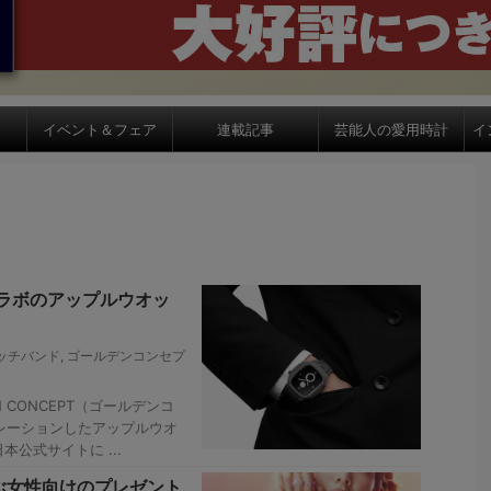
イベント＆フェア
連載記事
芸能人の愛用時計
イ
ラボのアップルウオッ
ッチバンド
,
ゴールデンコンセプ
 CONCEPT（ゴールデンコ
ボレーションしたアップルウオ
公式サイトに ...
選ぶ女性向けのプレゼント