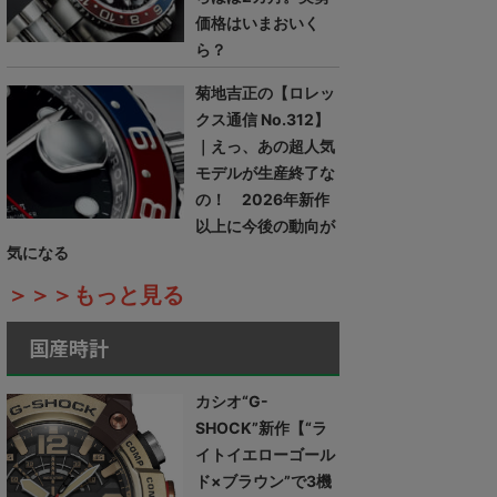
価格はいまおいく
ら？
菊地吉正の【ロレッ
クス通信 No.312】
｜えっ、あの超人気
モデルが生産終了な
の！ 2026年新作
以上に今後の動向が
気になる
＞＞＞もっと見る
国産時計
カシオ“G-
SHOCK”新作【“ラ
イトイエローゴール
ド×ブラウン”で3機