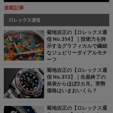
連載記事
ロレックス通信
菊地吉正の【ロレックス通
信 No.314】｜技術力を誇
示するグラフィカルで繊細
なジュビリーダイアルモチ
ーフ
菊地吉正の【ロレックス通
信 No.313】｜生産終了の
発表からほぼ2カ月。実勢
価格はいまおいくら？
菊地吉正の【ロレックス通