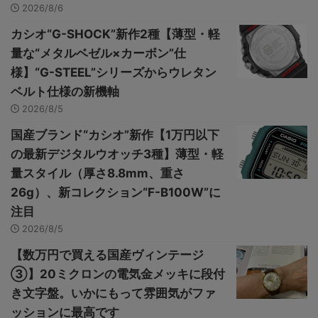
2026/8/6
カシオ“G-SHOCK”新作2種【薄型・軽
量な“メタルベゼル×カーボン”仕
様】“G-STEEL”シリーズからウレタン
ベルト仕様の新機軸
2026/8/5
国産ブランド“カシオ”新作【1万円以下
の最新デジタルウオッチ3種】薄型・軽
量スタイル（厚さ8.8mm、重さ
26g）、新コレクション“F-B100W”に
注目
2026/8/5
【数万円で買える国産ヴィンテージ
③】20ミクロンの電気金メッキに段付
き文字盤。いかにもって雰囲気がファ
ッションに最高です