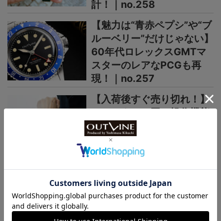
計！｜no.258
【魅力は“青赤ペプシ”や“ブ
ルーベリー”だけじゃない】
60年代ロレックスGMTマ
スターのレアなPCGも再
現！｜no.257
【入荷後すぐ売り切れ！】
ロレックスと同じ操作機能
で8万円の日本製GMT時計
がヨーロッパで高く評価さ
れるワケ｜no.256
＞＞＞もっと見る
日本未上陸ブランド
まるで夜空、パープルの多層文字盤