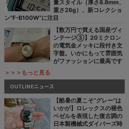
量スタイル（厚さ8.8mm、
重さ26g）、新コレクショ
ン“F-B100W”に注目
【数万円で買える国産ヴィ
ンテージ③】20ミクロン
の電気金メッキに段付き文
字盤。いかにもって雰囲気
がファッションに最高です
＞＞＞もっと見る
OUTLINEニュース
【酷暑の夏こそ“グレー”は
いかが】ロレックスの褪色
ベゼルを表現した復古調の
日本製機械式ダイバーズ時