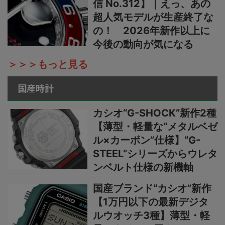
信 No.312】｜えっ、あの
超人気モデルが生産終了な
の！ 2026年新作以上に
今後の動向が気になる
＞＞＞もっと見る
国産時計
カシオ“G-SHOCK”新作2種
【薄型・軽量な“メタルベゼ
ル×カーボン”仕様】“G-
STEEL”シリーズからウレタ
ンベルト仕様の新機軸
国産ブランド“カシオ”新作
【1万円以下の最新デジタ
ルウオッチ3種】薄型・軽