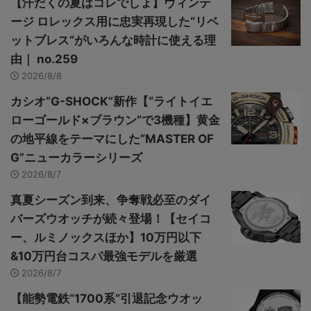
【汗だくの夏はコレでしょ】ヴィンテ
ージ ロレックス用に忠実再現した“リベ
ットブレス”がいろんな時計に使える理
由｜ no.259
2026/8/8
カシオ“G-SHOCK”新作【“ライトイエ
ローゴールド×ブラウン”で3機種】黄金
の地平線をテーマにした“MASTER OF
G”ニューカラーシリーズ
2026/8/7
真夏シーズン到来、争奪戦必至のダイ
バーズウオッチが続々登場！【セイコ
ー、ルミノックスほか】10万円以下
&10万円台コスパ最強モデルを厳選
2026/8/7
【能勢電鉄“1700系”引退記念ウオッ