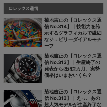
ロレックス通信
菊地吉正の【ロレックス通
信 No.314】｜技術力を誇
示するグラフィカルで繊細
なジュビリーダイアルモチ
ーフ
菊地吉正の【ロレックス通
信 No.313】｜生産終了の
発表からほぼ2カ月。実勢
価格はいまおいくら？
菊地吉正の【ロレックス通
信 No.312】｜えっ、あの
超人気モデルが生産終了な