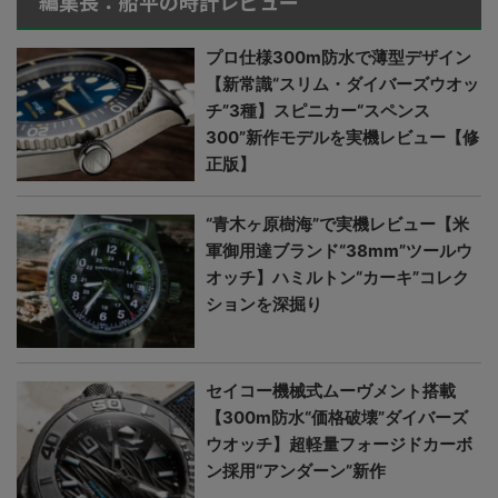
編集長：船平の時計レビュー
プロ仕様300m防水で薄型デザイン
【新常識“スリム・ダイバーズウオッ
チ”3種】スピニカー“スペンス
300”新作モデルを実機レビュー【修
正版】
“青木ヶ原樹海”で実機レビュー【米
軍御用達ブランド“38mm”ツールウ
オッチ】ハミルトン“カーキ”コレク
ションを深掘り
セイコー機械式ムーヴメント搭載
【300m防水“価格破壊”ダイバーズ
ウオッチ】超軽量フォージドカーボ
ン採用“アンダーン”新作