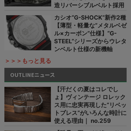
造リバーシブルベルト採用
カシオ“G-SHOCK”新作2種
【薄型・軽量な“メタルベゼ
ル×カーボン”仕様】“G-
STEEL”シリーズからウレタ
ンベルト仕様の新機軸
＞＞＞もっと見る
OUTLINEニュース
【汗だくの夏はコレでし
ょ】ヴィンテージ ロレック
ス用に忠実再現した“リベッ
トブレス”がいろんな時計に
使える理由｜ no.259