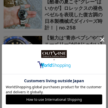
【酷暑の夏こそ“グレー”は
いかが】ロレックスの褪色
ベゼルを表現した復古調の
日本製機械式ダイバーズ時
計！｜no.258
【魅力は“青赤ペプシ”や“ブ
ルーベリー”だけじゃない】
60年代ロレックスGMTマ
スターのレアなPCGも再
現！｜no.257
＞＞＞もっと見る
日本未上陸ブランド
まるで夜空、パープルの多層文字盤
が美しい【日本未上陸“本格機械