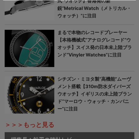
式”ウオッチ】香港発の新
鋭“Metrical Watch（メトリカル・
ウォッチ）”に注目
まるで本物のレコードプレーヤー
【本格機械式“アナログレコード”ウ
オッチ】スイス発の日本未上陸ブラ
ンド“Vinyler Watches”に注目
シチズン・ミヨタ製“高機能”ムーヴ
メント搭載【310m防水ダイバーズ
ウオッチ】イギリスの未上陸ブラン
ド“マーロウ・ウォッチ・カンパニ
ー”に注目
＞＞＞もっと見る