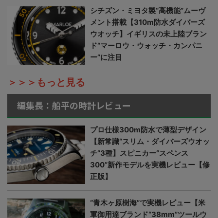
シチズン・ミヨタ製“高機能”ムーヴ
メント搭載【310m防水ダイバーズ
ウオッチ】イギリスの未上陸ブラン
ド“マーロウ・ウォッチ・カンパニ
ー”に注目
＞＞＞もっと見る
編集長：船平の時計レビュー
プロ仕様300m防水で薄型デザイン
【新常識“スリム・ダイバーズウオッ
チ”3種】スピニカー“スペンス
300”新作モデルを実機レビュー【修
正版】
“青木ヶ原樹海”で実機レビュー【米
軍御用達ブランド“38mm”ツールウ