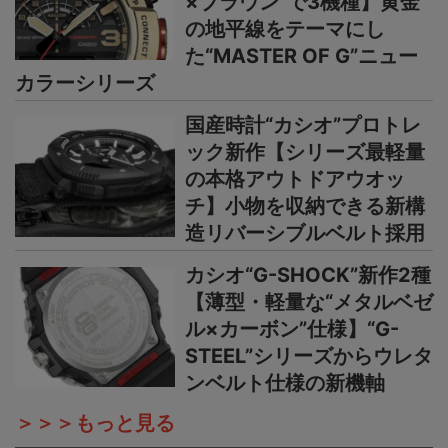
×ブラウン”で3機種】黄金
の地平線をテーマにし
た“MASTER OF G”ニュー
カラーシリーズ
国産時計“カシオ”プロトレ
ック新作【シリーズ最軽量
の本格アウトドアウオッ
チ】小物を収納できる新構
造リバーシブルベルト採用
カシオ“G-SHOCK”新作2種
【薄型・軽量な“メタルベゼ
ル×カーボン”仕様】“G-
STEEL”シリーズからウレタ
ンベルト仕様の新機軸
＞＞＞もっと見る