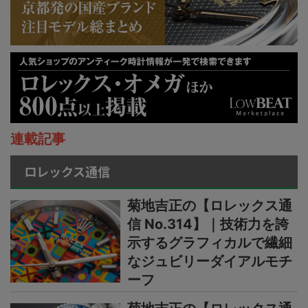
連載記事
ロレックス通信
菊地吉正の【ロレックス通
信 No.314】｜技術力を誇
示するグラフィカルで繊細
なジュビリーダイアルモチ
ーフ