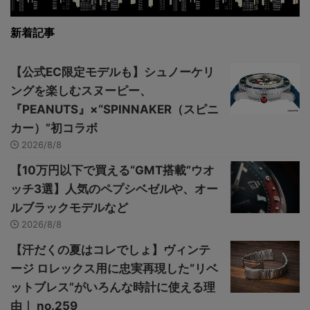
新着記事
【公式EC限定モデルも】シュノーケリ
ングを楽しむスヌーピー、
『PEANUTS』×“SPINNAKER（スピニ
カー）”初コラボ
2026/8/8
【10万円以下で買える“GMT搭載”ウオ
ッチ3選】人気のペプシベゼルや、オー
ルブラックモデルなど
2026/8/8
【汗だくの夏はコレでしょ】ヴィンテ
ージ ロレックス用に忠実再現した“リベ
ットブレス”がいろんな時計に使える理
由｜ no.259