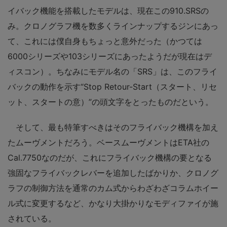
イバック機能を搭載したモデルは、現在この910.SRSの
み。クロノグラフ機を数多くラインナップするジンにあっ
て、これには僕自身もちょっと意外だった（かつては
6000シリーズや103シリーズにあったようだが現在はデ
ィスコン）。ちなみにモデル名の「SRS」は、このフライ
バックの動作を示す“Stop Retour-Start（スタート、リセ
ット、スタートの意）”の頭文字をとったものだという。
そして、最も特筆すべきはそのフライバック機構を加え
たムーヴメントだろう。ベースムーヴメントはETA社の
Cal.7750なのだが、これにフライバック機構の要となる
強固なフライバックレバーを追加したばかりか、クロノグ
ラフの制御方法を通常のカム式からわざわざコラムホイー
ル式に変更するなど、かなり大掛かりなモディファイが施
されている。