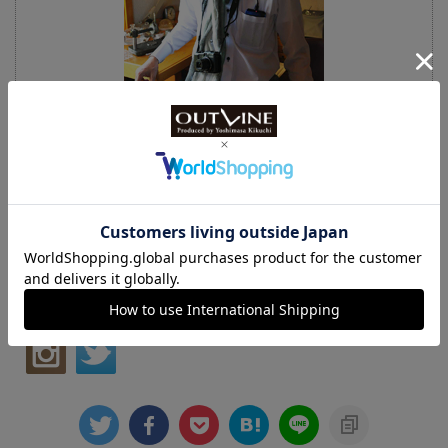
時計専門誌「パワーウオッチ」を筆頭に「ロービー
ト」、「タイムギア」などの時計雑誌を次々に生み出
す。現在、発行人兼総編集長として刊行数は年間20冊
以上にのぼる。また、近年では、業界初の時計専門の
クラウドファンディングサイト「WATCH Makers」を
開設。さらには、アンティークウオッチのテイストを
再現した自身の時計ブランド「OUTLINE（アウトライ
ン）」のクリエイティブディレクターとしてオリジナ
ル時計の企画・監修も手がける。