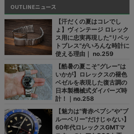
OUTLINEニュース
【汗だくの夏はコレでし
ょ】ヴィンテージ ロレック
ス用に忠実再現した“リベッ
トブレス”がいろんな時計に
使える理由｜ no.259
【酷暑の夏こそ“グレー”は
いかが】ロレックスの褪色
ベゼルを表現した復古調の
日本製機械式ダイバーズ時
計！｜no.258
【魅力は“青赤ペプシ”や“ブ
ルーベリー”だけじゃない】
60年代ロレックスGMTマ