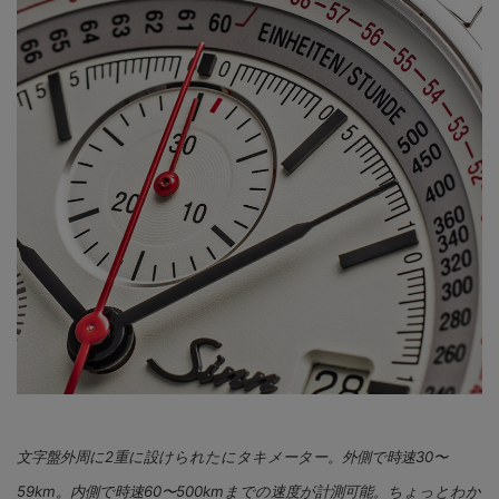
文字盤外周に2重に設けられたにタキメーター。外側で時速30〜
59km。内側で時速60〜500kmまでの速度が計測可能。ちょっとわか