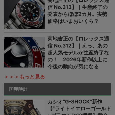
菊地吉正の【ロレックス通
信 No.313】｜生産終了の
発表からほぼ2カ月。実勢
価格はいまおいくら？
菊地吉正の【ロレックス通
信 No.312】｜えっ、あの
超人気モデルが生産終了な
の！ 2026年新作以上に
今後の動向が気になる
＞＞＞もっと見る
国産時計
カシオ“G-SHOCK”新作
【“ライトイエローゴールド