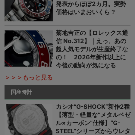
発表からほぼ2カ月。実勢
価格はいまおいくら？
菊地吉正の【ロレックス通
信 No.312】｜えっ、あの
超人気モデルが生産終了な
の！ 2026年新作以上に
今後の動向が気になる
＞＞＞もっと見る
国産時計
カシオ“G-SHOCK”新作2種
【薄型・軽量な“メタルベゼ
ル×カーボン”仕様】“G-
STEEL”シリーズからウレタ