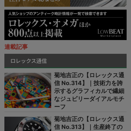
連載記事
ロレックス通信
菊地吉正の【ロレックス通
信 No.314】｜技術力を誇
示するグラフィカルで繊細
なジュビリーダイアルモチ
ーフ
菊地吉正の【ロレックス通
信 No.313】｜生産終了の