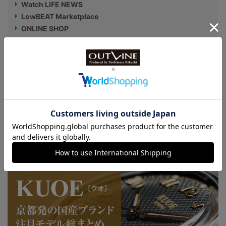
Watch LIFE NEWS
LowBEAT Marketplace
ONLINE SHOP
特許取得“耐衝撃”ウオッチなど
KUOE：総まとめ