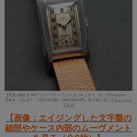
【写真の時計】IWC ワイドステップ レクタンギュラー。SS（23×43mm）。
手巻き（Cal.87）。1930年代製。148万5000円。取り扱い店／
プライベート
アイズ
【画像：エイジングした文字盤の
細部やケース内部のムーヴメント