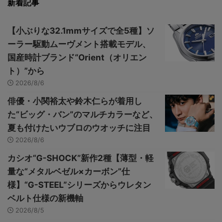
新着記事
【小ぶりな32.1mmサイズで全5種】ソ
ーラー駆動ムーヴメント搭載モデル、
国産時計ブランド“Orient（オリエン
ト）”から
2026/8/6
俳優・小関裕太や鈴木仁らが着用し
た“ビッグ・バン”のマルチカラーなど、
夏も付けたいウブロのウオッチに注目
2026/8/6
カシオ“G-SHOCK”新作2種【薄型・軽
量な“メタルベゼル×カーボン”仕
様】“G-STEEL”シリーズからウレタン
ベルト仕様の新機軸
2026/8/5