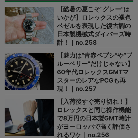
【酷暑の夏こそ“グレー”は
いかが】ロレックスの褪色
ベゼルを表現した復古調の
日本製機械式ダイバーズ時
計！｜no.258
【魅力は“青赤ペプシ”や“ブ
ルーベリー”だけじゃない】
60年代ロレックスGMTマ
スターのレアなPCGも再
現！｜no.257
【入荷後すぐ売り切れ！】
ロレックスと同じ操作機能
で8万円の日本製GMT時計
がヨーロッパで高く評価さ
れるワケ｜no.256