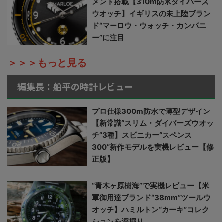
メント搭載【310m防水ダイバーズ
ウオッチ】イギリスの未上陸ブラン
ド“マーロウ・ウォッチ・カンパニ
ー”に注目
＞＞＞もっと見る
編集長：船平の時計レビュー
プロ仕様300m防水で薄型デザイン
【新常識“スリム・ダイバーズウオッ
チ”3種】スピニカー“スペンス
300”新作モデルを実機レビュー【修
正版】
“青木ヶ原樹海”で実機レビュー【米
軍御用達ブランド“38mm”ツールウ
オッチ】ハミルトン“カーキ”コレク
ションを深掘り