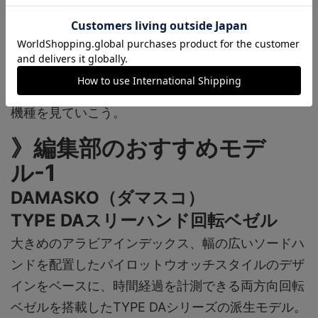
機種の実力
パイロットウオッチの機能的なデザインをベース
に、多彩なモデルをラインナップするダマスコ。プ
ロ仕様の実用時計として進化を遂げる定番モデル3
機種を見ていこう。
》編集部のおすすめモデ
ル-1
DAMASKO（ダマスコ）
TYPE DAスリーハンド回転ベゼル
大きめのアラビアインデックス、幅の広いソードハ
ンドを配置したパイロットウオッチスタイルのデザ
インをベースに、時間経過を計測できる両方向回転
ベゼルを搭載したTYPE DAシリーズの派生モデル。