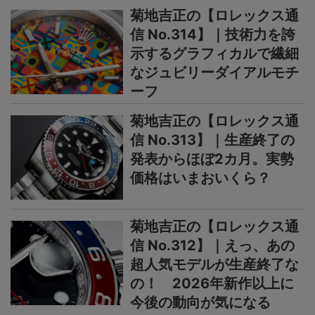
菊地吉正の【ロレックス通
信 No.314】｜技術力を誇
示するグラフィカルで繊細
なジュビリーダイアルモチ
ーフ
菊地吉正の【ロレックス通
信 No.313】｜生産終了の
発表からほぼ2カ月。実勢
価格はいまおいくら？
菊地吉正の【ロレックス通
信 No.312】｜えっ、あの
超人気モデルが生産終了な
の！ 2026年新作以上に
今後の動向が気になる