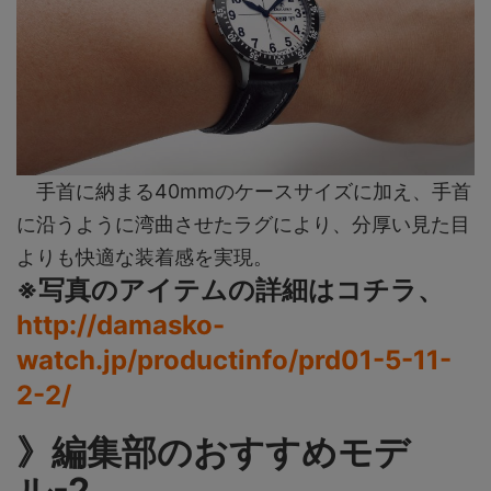
手首に納まる40mmのケースサイズに加え、手首
に沿うように湾曲させたラグにより、分厚い見た目
よりも快適な装着感を実現。
※写真のアイテムの詳細はコチラ、
http://damasko-
watch.jp/productinfo/prd01-5-11-
2-2/
》編集部のおすすめモデ
ル-2