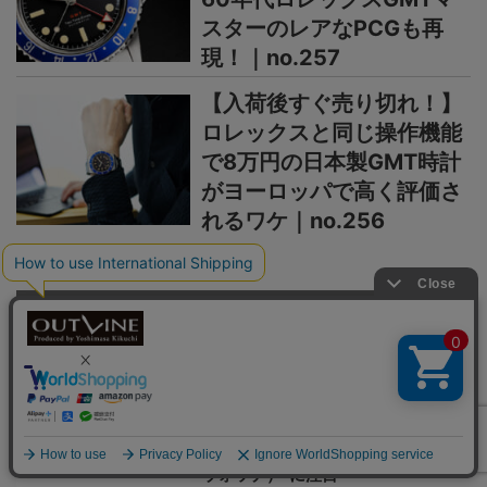
スターのレアなPCGも再
現！｜no.257
【入荷後すぐ売り切れ！】
ロレックスと同じ操作機能
で8万円の日本製GMT時計
がヨーロッパで高く評価さ
れるワケ｜no.256
＞＞＞もっと見る
日本未上陸ブランド
まるで夜空、パープルの多層文字盤
が美しい【日本未上陸“本格機械
式”ウオッチ】香港発の新
鋭“Metrical Watch（メトリカル・
ウォッチ）”に注目