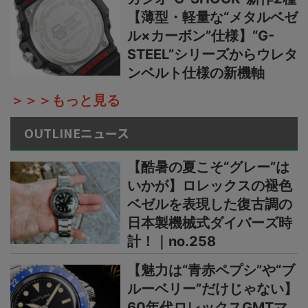
【薄型・軽量な“メタルベゼ
ル×カーボン”仕様】“G-
STEEL”シリーズからウレタ
ンベルト仕様の新機軸
＞＞＞もっと見る
OUTLINEニュース
【酷暑の夏こそ“グレー”は
いかが】ロレックスの褪色
ベゼルを表現した復古調の
日本製機械式ダイバーズ時
計！｜no.258
【魅力は“青赤ペプシ”や“ブ
ルーベリー”だけじゃない】
60年代ロレックスGMTマ