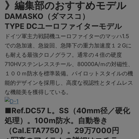
》編集部のおすすめモデル
DAMASKO（ダマスコ）
TYPE DCユーロファイターモデル
ドイツ軍主力戦闘機ユーロファイターのマッハ1.5
での急加速、急旋回、急降下の重力加速度１２Gに
も耐える最強クロノグラフ。通常の４倍の硬度
710HVステンレススチール、80000A/ｍの対磁性、
１００ｍ防水を標準装備。パイロットスタイルの機
能的デザインを採用し、高度な視認性とタイムレス
な機能美を獲得している。
■Ref.DC57 L。SS（40mm径／硬化
処理）。100m防水。自動巻き
（Cal.ETA7750）。29万7000円