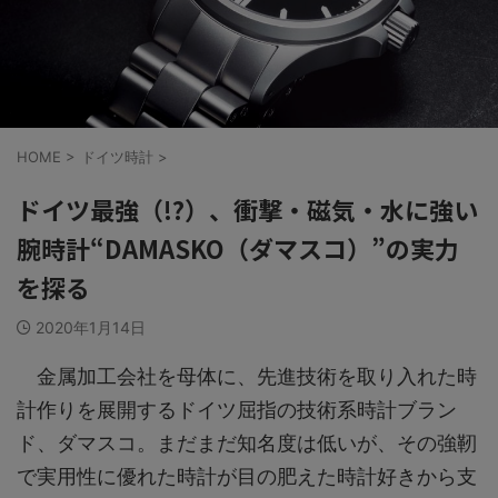
HOME
>
ドイツ時計
>
ドイツ最強（!?）、衝撃・磁気・水に強い
腕時計“DAMASKO（ダマスコ）”の実力
を探る
2020年1月14日
金属加工会社を母体に、先進技術を取り入れた時
計作りを展開するドイツ屈指の技術系時計ブラン
ド、ダマスコ。まだまだ知名度は低いが、その強靭
で実用性に優れた時計が目の肥えた時計好きから支