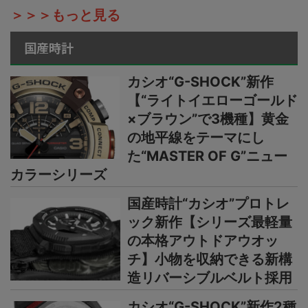
＞＞＞もっと見る
国産時計
カシオ“G-SHOCK”新作
【“ライトイエローゴールド
×ブラウン”で3機種】黄金
の地平線をテーマにし
た“MASTER OF G”ニュー
カラーシリーズ
国産時計“カシオ”プロトレ
ック新作【シリーズ最軽量
の本格アウトドアウオッ
チ】小物を収納できる新構
造リバーシブルベルト採用
カシオ“G-SHOCK”新作2種