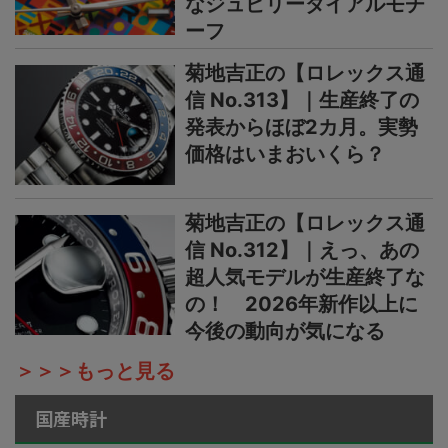
なジュビリーダイアルモチ
ーフ
菊地吉正の【ロレックス通
信 No.313】｜生産終了の
発表からほぼ2カ月。実勢
価格はいまおいくら？
菊地吉正の【ロレックス通
信 No.312】｜えっ、あの
超人気モデルが生産終了な
の！ 2026年新作以上に
今後の動向が気になる
＞＞＞もっと見る
国産時計