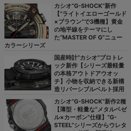
カシオ“G-SHOCK”新作
【“ライトイエローゴールド
×ブラウン”で3機種】黄金
の地平線をテーマにし
た“MASTER OF G”ニュー
カラーシリーズ
国産時計“カシオ”プロトレ
ック新作【シリーズ最軽量
の本格アウトドアウオッ
チ】小物を収納できる新構
造リバーシブルベルト採用
カシオ“G-SHOCK”新作2種
【薄型・軽量な“メタルベゼ
ル×カーボン”仕様】“G-
STEEL”シリーズからウレタ