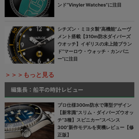
ンド“Vinyler Watches”に注目
シチズン・ミヨタ製“高機能”ムーヴ
メント搭載【310m防水ダイバーズ
ウオッチ】イギリスの未上陸ブラン
ド“マーロウ・ウォッチ・カンパニ
ー”に注目
＞＞＞もっと見る
編集長：船平の時計レビュー
プロ仕様300m防水で薄型デザイン
【新常識“スリム・ダイバーズウオッ
チ”3種】スピニカー“スペンス
300”新作モデルを実機レビュー【修
正版】