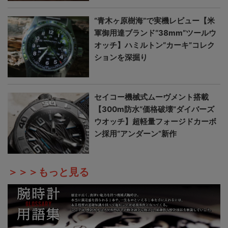
“青木ヶ原樹海”で実機レビュー【米
軍御用達ブランド“38mm”ツールウ
オッチ】ハミルトン“カーキ”コレク
ションを深掘り
セイコー機械式ムーヴメント搭載
【300m防水“価格破壊”ダイバーズ
ウオッチ】超軽量フォージドカーボ
ン採用“アンダーン”新作
＞＞＞もっと見る