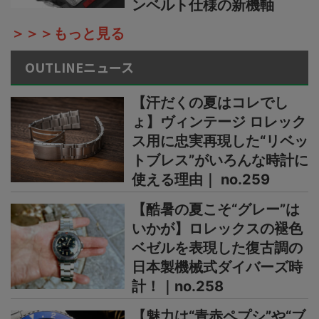
ンベルト仕様の新機軸
＞＞＞もっと見る
OUTLINEニュース
【汗だくの夏はコレでし
ょ】ヴィンテージ ロレック
ス用に忠実再現した“リベッ
トブレス”がいろんな時計に
使える理由｜ no.259
【酷暑の夏こそ“グレー”は
いかが】ロレックスの褪色
ベゼルを表現した復古調の
日本製機械式ダイバーズ時
計！｜no.258
【魅力は“青赤ペプシ”や“ブ