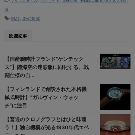
-
ライフスタイル
,
小スライド
,
連載記事
,
＠kikuchiのいまどきの時計
考
-
GMT
,
GMT1950
関連記事
【国産腕時計ブランド“ケンテック
ス”】陸海空の迷彩服に同化する、戦
闘仕様の自...
【フィンランドで創設された本格機
械式時計】“ガルヴィン・ウォッ
チ”に注目
【普通のクロノグラフとはひと味違
う！】独自機構が光る1930年代エベ